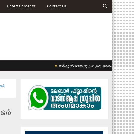
Entertainments
Contact Us
സ്‌കൂള്‍ ബാഗുകളുടെ ഭാരം കുറയ്ക്കണം: 
​ർ​
ഭ​ർ​