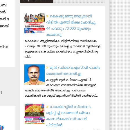
സ​ബ​
കാ​ൻ
കൈക്കുഞ്ഞുങ്ങളുമായി
്രി ഭ​
വീട്ടിൽ എത്തി ഭിക്ഷ ചോദിച്ചു,
യാ​യി​
44 പവനും 70,000 രൂപയും
കവർന്നു
കൊല്ലം: ആറ്റിങ്ങലിലെ വീട്ടിൽനിന്നു രാവിലെ 44
പവനും 70,000 രൂപയും മോഷ്ടിച്ച നാടോടി സ്ത്രീകളെ
വ്വാ​
ഉച്ചയോടെ കൊല്ലം റെയിൽവേ സ്റ്റേഷനിൽനിന്നു
പിടി...
മുന്‍ ഡിവൈ.എസ്.പി ഹക്കിം
ബത്തേരി അന്തരിച്ചു
കണ്ണൂര്‍: മുന്‍ ഡിവൈ.എസ്.പി.
താവക്കര ബത്തേരീസില്‍ അബ്ദുള്‍
ഹക്കിം ബത്തേരി(69) അന്തരിച്ചു. പരിയാരം
 1
മെഡിക്കല്‍ കോളേജ് ആസ്​പത്രിയില്‍ ശനിയാഴ്...
ചോക്ലേറ്റിൽ സ്വർണം
ഒളിപ്പിച്ച് കടത്താൻ ശ്രമം;
കാസർകോട് സ്വദേശി
പിടിയില്‍