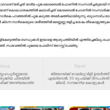
​വാ​വാ​ണ് മ​രി​ച്ച​ത്. ഭാ​ര്യ പൂ​ജ മൊ​ബൈ​ൽ ഫോ​ണി​ൽ സം​സാ​രി​ച്ച​തു​മാ​യി 
​ർ‌​ക്ക​മാ​ണ് കൊ​ല​പാ​ത​ക​ത്തി​ൽ ക​ലാ​ശി​ച്ച​ത്. മൊ​ബൈ​ൽ ഫോ​ണി​ൽ സം​സാ​രി​ക്
് നാ​ൻ​കെ പ​റ​ഞ്ഞ​തി​ൽ പൂ​ജ ക​ടു​ത്ത അ​മ​ർ​ഷ​ത്തി​ലാ​യി​രു​ന്നു. ബു​ധ​നാ​ഴ്ച രാ​ത
ാ​ൻ കി​ട​ന്ന നാ​ൻ​കെ​യു​ടെ ശ​രീ​ര​ത്തി​ൽ മ​ണ്ണെ​ണ്ണ ത​ളി​ച്ച ശേ​ഷം തീ​കൊ​ളു​ത്തു​ക​
ി​കേ​ട്ടെ​ത്തി​യ ബ​ന്ധു​ക്ക​ൾ ഇ​യാ​ളെ ആ​ശു​പ​ത്രി​യി​ൽ എ​ത്തി​ച്ചെ​ങ്കി​ലും ചൊ​
ട​ങ്ങി. സം​ഭ​വ​ത്തി​ൽ പൂ​ജ​യെ പോ​ലീ​സ് അ​റ​സ്റ്റ് ചെ​യ്തു.
ious
Next
്നേഹപൂർണ്ണമായ
ജിയോയ്ക്ക് വെല്ലുവിളി ഉയർത്തി
രുക്കിയ ചിതയിൽ
എയർടെൽ, 93 രൂപയ്ക്ക് ദിനംപ്രതി
ക്ക് അന്ത്യയാത്ര
ജിബി, സൗജന്യ കോളുകൾ