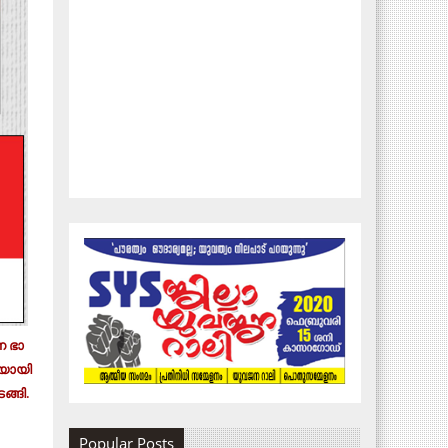
 ഭാ​
യാ​യി​
​ങ്ങി.
Popular Posts