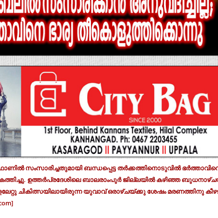
​ൽ സം​സാ​രി​ച്ച​തുമായി ബന്ധപ്പെട്ട ത​ർ​ക്ക​ത്തി​നൊ​ടു​വി​ൽ ഭ​ർ​ത്താ​വി​നെ
് ക​ത്തി​ച്ചു. ഉ​ത്ത​ർ​പ്ര​ദേ​ശി​ലെ ബാ​ല​രാം​പു​ർ ജി​ല്ല‍​യി​ൽ ക​ഴി​ഞ്ഞ ബു​ധ​നാ​ഴ്ച​
േ​റ്റു ചി​കി​ത്സ​യി​ലാ​യി​രു​ന്ന യു​വാ​വ് ഒ​രാ​ഴ്ച​യ്ക്കു ശേ​ഷം മ​ര​ണ​ത്തി​നു കീ​ഴ​ട
com]