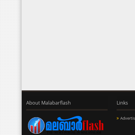
About Malabarflash
Links
Advertis