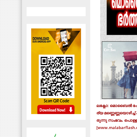
ല​ക്നോ: മൊ​ബൈ​ൽ ഫോ​ണി
ര്യ മ​ണ്ണെ​ണ്ണ​യൊ​ഴി​ച്ച
രു​ന്നു സം​ഭ​വം. പൊ​ള്ള​ല
[www.malabarflash.