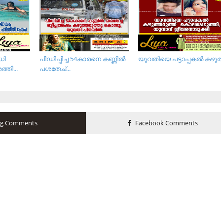
ധി
പീഡിപ്പിച്ച 54കാരനെ കണ്ണില്‍
യു​വ​തി​യെ പ​ട്ടാ​പ്പ​ക​ല്‍ ക​ഴു​ത്
തി...
പശതേച്...
og Comments
Facebook Comments