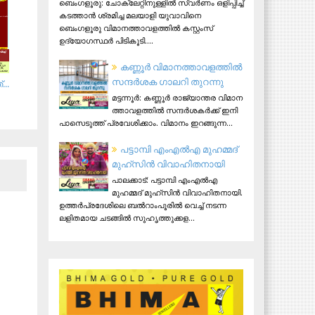
ബെംഗളൂരു: ചോക്ലേറ്റിനുള്ളിൽ സ്വർണം ഒളിപ്പിച്ച്
കടത്താൻ ശ്രമിച്ച മലയാളി യുവാവിനെ
ബെംഗളൂരു വിമാനത്താവളത്തിൽ കസ്റ്റംസ്
ഉദ്യോഗസ്ഥർ പിടികൂടി....
ക​ണ്ണൂ​ർ വി​മാ​ന​ത്താ​വ​ള​ത്തി​ൽ
സ​ന്ദ​ർ​ശ​ക ഗാ​ല​റി തു​റ​ന്നു
...
മ​ട്ട​ന്നൂ​ർ: ക​ണ്ണൂ​ർ രാ​ജ്യാ​ന്ത​ര വി​മാ​ന​
ത്താ​വ​ള​ത്തി​ൽ സ​ന്ദ​ർ​ശ​ക​ർ​ക്ക് ഇ​നി
പാ​സെ​ടു​ത്ത് പ്ര​വേ​ശി​ക്കാം. വി​മാ​നം ഇ​റ​ങ്ങു​ന്ന...
പട്ടാമ്പി എംഎല്‍എ മുഹമ്മദ്
മുഹ്‌സിന്‍ വിവാഹിതനായി
പാലക്കാട്: പട്ടാമ്പി എംഎല്‍എ
മുഹമ്മദ് മുഹ്‌സിന്‍ വിവാഹിതനായി.
ഉത്തര്‍പ്രദേശിലെ ബല്‍റാംപൂരില്‍ വെച്ച് നടന്ന
ലളിതമായ ചടങ്ങില്‍ സുഹൃത്തുക്കള...