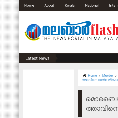
Home
About
Kerala
National
Inter
Latest News
Home
Murder
ത്താ​വി​നെ ഭാ​ര്യ തീ​കൊ​ള
മൊ​ബൈ​ലി​ൽ
ത്താ​വി​നെ