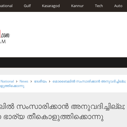
national
Gulf
Kasaragod
Kannur
Tech
Auto
National
News
ദേശീയം
മൊ​ബൈ​ലി​ൽ‌ സം​സാ​രി​ക്കാ​ൻ അ​നു​വ​ദി​ച്ചി​ല്ല; ഭ
ു​ത്തി​ക്കൊ​ന്നു
‌ സം​സാ​രി​ക്കാ​ൻ അ​നു​വ​ദി​ച്ചി​ല്ല; 
 ഭാ​ര്യ തീ​കൊ​ളു​ത്തി​ക്കൊ​ന്നു