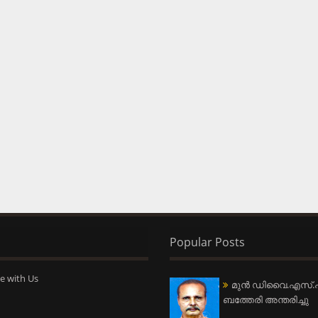
Popular Posts
e with Us
മുന്‍ ഡിവൈ.എസ്.പ
ബത്തേരി അന്തരിച്ചു