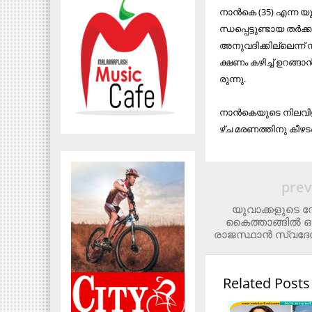
നാ​ൻ​കെ (35) എ​ന്ന യു
ന്ധ​പ്പെ​ട്ടു​ണ്ടാ​യ ത
അ​നു​വ​ദി​ക്കി​ല്ലെ​ന്ന
ക്ഷ​ണം ക​ഴി​ച്ച് ഉ​റ​ങ്ങ
രു​ന്നു.
നാ​ൻ​കെ​യു​ടെ നി​ല​വി​ള
ഴ്ച മ​ര​ണ​ത്തി​നു കീ​ഴ​
prev
യുവാക്കളുടെ സ
കൈത്താങ്ങിൽ ഒ
രാജസ്ഥാൻ സ്വദേശി
Related Posts