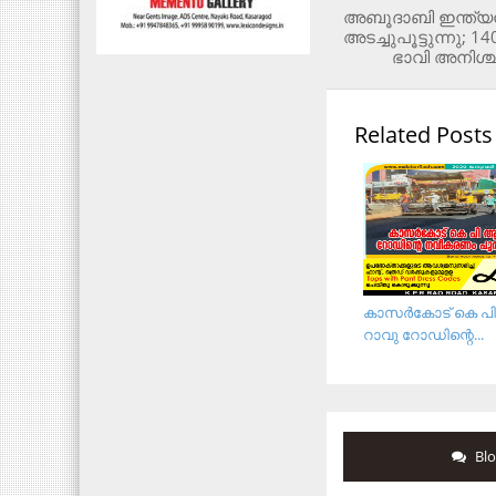
അബൂദാബി ഇന്ത്യന്
അടച്ചുപൂട്ടുന്നു; 
ഭാവി അനിശ്ച
Related Posts
കാസര്‍കോട് കെ പി
റാവു റോഡിന്റെ...
Bl