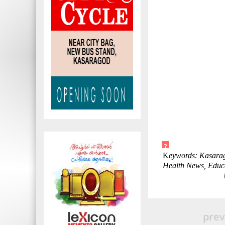
?
K
eywords: Kasarag
Health News, Educ
prev