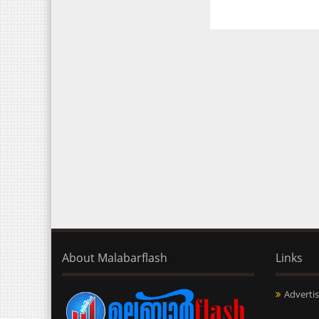
About Malabarflash
Links
Advertis