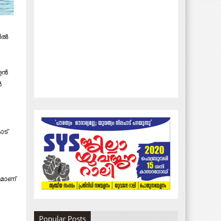
ല്‍
ന്‍
‍
ോട്
നമാണ്
Popular Posts