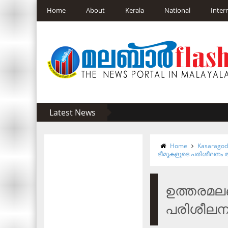
Home
About
Kerala
National
Inter
Latest News
Home
Kasarago
ടീമുകളുടെ പരിശീലനം 
ഉത്തരമലബ
പരിശീലന