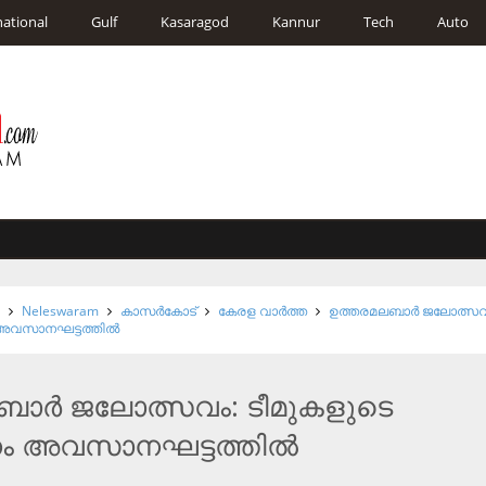
national
Gulf
Kasaragod
Kannur
Tech
Auto
d
Neleswaram
കാസര്‍കോട്
കേരള വാര്‍ത്ത
ഉത്തരമലബാര്‍ ജലോത്സവ
അവസാനഘട്ടത്തില്‍
ാര്‍ ജലോത്സവം: ടീമുകളുടെ
ം അവസാനഘട്ടത്തില്‍