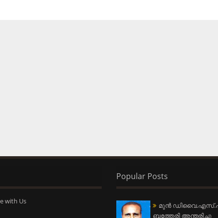
Popular Posts
e with Us
മുന്‍ ഡിവൈ.എസ്.പ
ബത്തേരി അന്തരിച്ചു