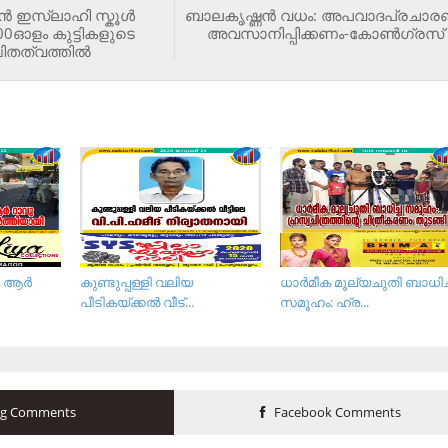
‍ ഇസ്ലാഹി സ്കൂള്‍
ബാലകൃഷ്ണന്‍ വധം: അപവാദപ്രചാര
1400ഓളം കുട്ടികളുടെ
അവസാനിപ്പിക്കണം-കോണ്‍ഗ്രസ്
ിതത്വത്തില്‍
 ആര്‍
കുണ്ടുപ്പള്ളി വലിയ
ധാർമീക മൂല്യചുതി ബാധിച്
പീടികയ്ക്കൽ വീട്...
സമൂഹം: ഹ്ര...
og Comments
Facebook Comments