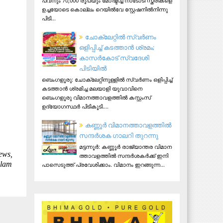
പവനും 70,000 രൂപയും മോഷ്ടിച്ച നാടോടി സ്ത്രീകളെ
ഉച്ചയോടെ കൊല്ലം റെയിൽവേ സ്റ്റേഷനിൽനിന്നു
പിടി...
ചോക്ലേറ്റിൽ സ്വർണം
ഒളിപ്പിച്ച് കടത്താൻ ശ്രമം;
കാസർകോട് സ്വദേശി
പിടിയില്‍
ബെംഗളൂരു: ചോക്ലേറ്റിനുള്ളിൽ സ്വർണം ഒളിപ്പിച്ച്
കടത്താൻ ശ്രമിച്ച മലയാളി യുവാവിനെ
ബെംഗളൂരു വിമാനത്താവളത്തിൽ കസ്റ്റംസ്
ഉദ്യോഗസ്ഥർ പിടികൂടി....
ക​ണ്ണൂ​ർ വി​മാ​ന​ത്താ​വ​ള​ത്തി​ൽ
സ​ന്ദ​ർ​ശ​ക ഗാ​ല​റി തു​റ​ന്നു
മ​ട്ട​ന്നൂ​ർ: ക​ണ്ണൂ​ർ രാ​ജ്യാ​ന്ത​ര വി​മാ​ന​
ews,
ത്താ​വ​ള​ത്തി​ൽ സ​ന്ദ​ർ​ശ​ക​ർ​ക്ക് ഇ​നി
alam
പാ​സെ​ടു​ത്ത് പ്ര​വേ​ശി​ക്കാം. വി​മാ​നം ഇ​റ​ങ്ങു​ന്ന...