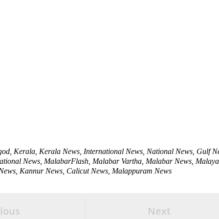
od, Kerala, Kerala News, International News, National News, Gulf N
ational News, MalabarFlash, Malabar Vartha, Malabar News, Malay
News, Kannur News, Calicut News, Malappuram News
ious
Next