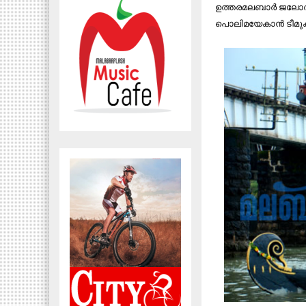
ഉത്തരമലബാര്‍ ജലോത്
പൊലിമയേകാന്‍ ടീമ