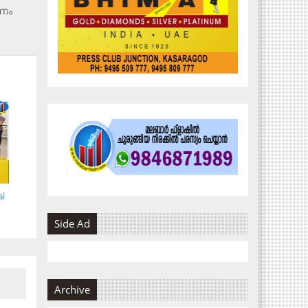
ണം
ച
Side Ad
Archive