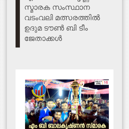
സ്മാരക സംസ്ഥാന
വടംവലി മത്സരത്തില്‍
ഉദുമ ടൗണ്‍ ബി ടീം
ജേതാക്കള്‍