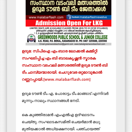
ഉദുമ: സിപിഐ എം ബാര ലോക്കല്‍ കമ്മിറ്റി
സംഘടിപ്പിച്ച എം ബി ബാലകൃഷ്ണന്‍ സ്മാരക
സംസ്ഥാന വടംവലി മത്സരത്തില്‍’ഉദുമ ടൗണ്‍ ബി
ടീം ചാമ്പ്യന്മാരായി. ചെഗുവേര ഒറ്റമാവുങ്കാല്‍
റണ്ണറപ്പായി.[www.malabarflash.com]
ഉദുമ ടൗണ്‍ ടീം എ, പോരാട്ടം ടീം മാങ്ങാട് എന്നിവര്‍
മൂന്നും നാലും സ്ഥാനങ്ങള്‍ നേടി.
കെ കുഞ്ഞിരാമന്‍ എംഎല്‍എ ഉദ്ഘാടനം
ചെയ്തു. സംഘാടകസമിതി ചെയര്‍മാന്‍ മധു
മുതിയക്കാല്‍ അധ്യക്ഷനായി. പഞ്ചായത്ത്