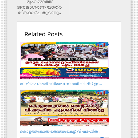
മുഹിമ്മാത്ത്
ജനജാഗരണ യാത്ര
തിങ്കളാഴ്ച തുടങ്ങും
Related Posts
ദേശീയ പൗരത്വ നിയമ ഭേദഗതി ബില്ല്; ഉദ...
കൊളത്തുങ്കാൽ തെയ്യംകെട്ട്: വിഷരഹിത ...