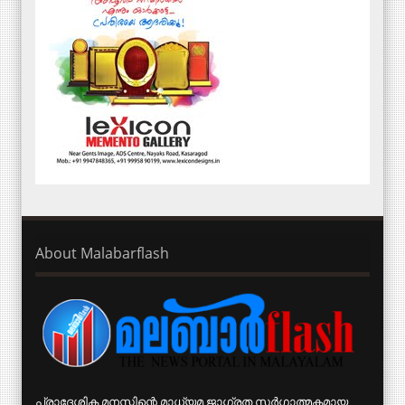
About Malabarflash
പ്രാദേശിക മനസ്സിന്റെ മാധ്യമ ജാഗ്രത സര്‍ഗാത്മകമായ