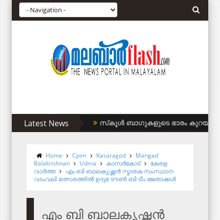
Latest News
സിഎഎ അനുകൂലികള്‍ക്ക് കുടിവെള്ളം 
Home
Cpim
Kasaragod
Mangad
Balakrishnan
Udma
കാസര്‍കോട്
കേരള
വാര്‍ത്ത
എം ബി ബാലകൃഷ്ണന്‍ സ്മാരക സംസ്ഥാന
വടംവലി മത്സരത്തില്‍ ഉദുമ ടൗണ്‍ ബി ടീം ജേതാക്കള്‍
എം ബി ബാലകൃഷ്ണന്‍