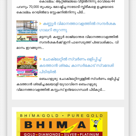
കൊല്ലം: ആറ്റിങ്ങലിലെ വീട്ടിൽനിന്നു രാവിലെ 44
പവനും 70,000 രൂപയും മോഷ്ടിച്ച നാടോടി സ്ത്രീകളെ ഉച്ചയോടെ
കൊല്ലം റെയിൽവേ സ്റ്റേഷനിൽനിന്നു പിടി...
ക​ണ്ണൂ​ർ വി​മാ​ന​ത്താ​വ​ള​ത്തി​ൽ സ​ന്ദ​ർ​ശ​ക
ഗാ​ല​റി തു​റ​ന്നു
മ​ട്ട​ന്നൂ​ർ: ക​ണ്ണൂ​ർ രാ​ജ്യാ​ന്ത​ര വി​മാ​ന​ത്താ​വ​ള​ത്തി​ൽ
സ​ന്ദ​ർ​ശ​ക​ർ​ക്ക് ഇ​നി പാ​സെ​ടു​ത്ത് പ്ര​വേ​ശി​ക്കാം. വി​
മാ​നം ഇ​റ​ങ്ങു​ന്ന...
ചോക്ലേറ്റിൽ സ്വർണം ഒളിപ്പിച്ച്
കടത്താൻ ശ്രമം; കാസർകോട് സ്വദേശി
പിടിയില്‍
ബെംഗളൂരു: ചോക്ലേറ്റിനുള്ളിൽ സ്വർണം ഒളിപ്പിച്ച്
കടത്താൻ ശ്രമിച്ച മലയാളി യുവാവിനെ ബെംഗളൂരു
വിമാനത്താവളത്തിൽ കസ്റ്റംസ് ഉദ്യോഗസ്ഥർ പിടികൂടി....