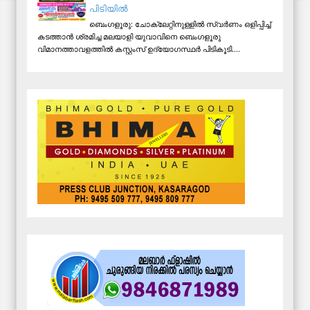
പിടിയില്‍
ബെംഗളൂരു: ചോക്ലേറ്റിനുള്ളിൽ സ്വർണം ഒളിപ്പിച്ച്
കടത്താൻ ശ്രമിച്ച മലയാളി യുവാവിനെ ബെംഗളൂരു
വിമാനത്താവളത്തിൽ കസ്റ്റംസ് ഉദ്യോഗസ്ഥർ പിടികൂടി....