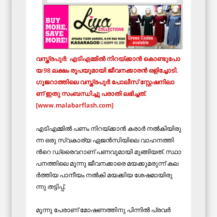
വ​സ്ത്ര​പു​ർ: എ​ടി​എ​മ്മി​ൽ നി​റ​യ്ക്കാ​ൻ കൊ​ണ്ടു​പോ​
യ 98 ല​ക്ഷം രൂ​പ​യു​മാ​യി ജീ​വ​ന​ക്കാ​ര​ൻ ഒ​ളി​ച്ചോ​ടി.
ഗു​ജ​റാ​ത്തി​ലെ വ​സ്ത്ര​പു​ർ പോ​ലീ​സ് സ്റ്റേ​ഷ​നി​ലാ​
ണ് ഇ​തു സം​ബ​ന്ധി​ച്ചു പ​രാ​തി ല​ഭി​ച്ച​ത്.
[www.malabarflash.com]
എ​ടി​എ​മ്മി​ൽ പ​ണം നി​റ​യ്ക്കാ​ൻ ക​രാ​ർ ന​ൽ​കി​യി​രു​
ന്ന ഒ​രു സ്വ​കാ​ര്യ ഏ​ജ​ൻ​സി​യി​ലെ വാ​ഹ​ന​ത്തി​
ന്‍റെ ഡ്രൈ​വ​റാ​ണ് പ​ണ​വു​മാ​യി മു​ങ്ങി​യ​ത്. സ്ഥാ​
പ​ന​ത്തി​ലെ മൂ​ന്നു ജീ​വ​ന​ക്കാ​രെ മ​യ​ക്കു​മ​രു​ന്ന് ക​ല​
ർ​ത്തി​യ പാ​നീ​യം ന​ൽ​കി​ മയക്കിയ ശേ​ഷ​മാ​യി​രു​
ന്നു ത​ട്ടി​പ്പ്.
മൂ​ന്നു പേ​രാ​ണ് മോ​ഷ​ണ​ത്തി​നു പി​ന്നി​ൽ പ്ര​വ​ർ​