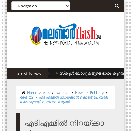
Latest News
സിഎഎ അനുകൂലികള്‍ക്ക് കുടിവെള്ളം
Home
Atm
National
News
Robbery
ദേശീയം
എ​ടി​എ​മ്മി​ൽ നി​റ​യ്ക്കാ​ൻ കൊ​ണ്ടു​പോ​യ 98
ല​ക്ഷ​വു​മാ​യി ഡ്രൈ​വ​ർ മു​ങ്ങി
എ​ടി​എ​മ്മി​ൽ നി​റ​യ്ക്കാ​