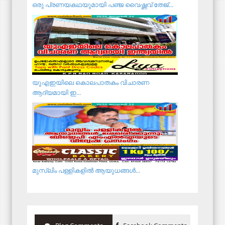
ഒരു പ്രണയകഥയുമായി പഞ്ജ വൈഷ്ണവ് തേജ്...
യുഎഇയിലെ കൊലപാതകം വിചാരണ
ആദ്യമായി ഇ...
മു​സ്ലിം പ​ള്ളി​ക​ളി​ൽ ആ​യു​ധ​ങ്ങ​ൾ...