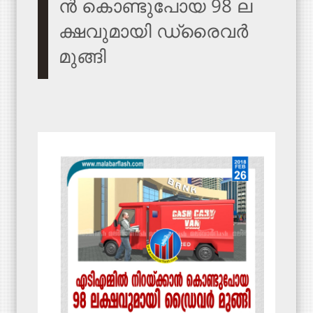
ൻ കൊ​ണ്ടു​പോ​യ 98 ല​
ക്ഷ​വു​മാ​യി ഡ്രൈ​വ​ർ
മു​ങ്ങി