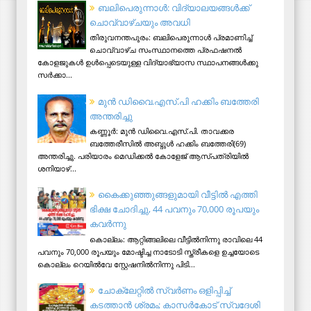
ബലിപെരുന്നാള്‍: വിദ്യാലയങ്ങള്‍ക്ക്
ചൊവ്വാഴ്ചയും അവധി
തിരുവനന്തപുരം: ബലിപെരുന്നാള്‍ പ്രമാണിച്ച്
ചൊവ്വാഴ്ച സംസ്ഥാനത്തെ പ്രഫഷനല്‍
കോളജുകള്‍ ഉള്‍പ്പെടെയുള്ള വിദ്യാഭ്യാസ സ്ഥാപനങ്ങള്‍ക്കു
സര്‍ക്കാ...
മുന്‍ ഡിവൈ.എസ്.പി ഹക്കിം ബത്തേരി
അന്തരിച്ചു
കണ്ണൂര്‍: മുന്‍ ഡിവൈ.എസ്.പി. താവക്കര
ബത്തേരീസില്‍ അബ്ദുള്‍ ഹക്കിം ബത്തേരി(69)
അന്തരിച്ചു. പരിയാരം മെഡിക്കല്‍ കോളേജ് ആസ്​പത്രിയില്‍
ശനിയാഴ്...
കൈക്കുഞ്ഞുങ്ങളുമായി വീട്ടിൽ എത്തി
ഭിക്ഷ ചോദിച്ചു, 44 പവനും 70,000 രൂപയും
കവർന്നു
കൊല്ലം: ആറ്റിങ്ങലിലെ വീട്ടിൽനിന്നു രാവിലെ 44
പവനും 70,000 രൂപയും മോഷ്ടിച്ച നാടോടി സ്ത്രീകളെ ഉച്ചയോടെ
കൊല്ലം റെയിൽവേ സ്റ്റേഷനിൽനിന്നു പിടി...
ചോക്ലേറ്റിൽ സ്വർണം ഒളിപ്പിച്ച്
കടത്താൻ ശ്രമം; കാസർകോട് സ്വദേശി