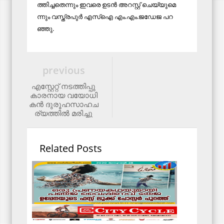
ത്തി​ച്ച​തെ​ന്നും ഇ​വ​രെ ഉ​ട​ൻ അ​റ​സ്റ്റ് ചെ​യ്യു​മെ​
ന്നും വ​സ്ത്ര​പു​ർ എ​സ്ഐ എം.​എം.​ജ​ഡേ​ജ പ​റ​
ഞ്ഞു.
previous
എ​സ്റ്റേ​റ്റ് ന​ട​ത്തി​പ്പു​
കാ​ര​നാ​യ വ​യോ​ധി​
ക​ന്‍ ദു​രൂ​ഹ​സാ​ഹ​ച​
ര്യ​ത്തി​ല്‍ മ​രി​ച്ചു
Related Posts