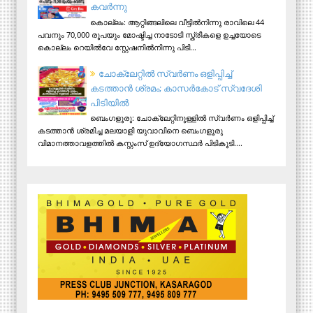
കവർന്നു
കൊല്ലം: ആറ്റിങ്ങലിലെ വീട്ടിൽനിന്നു രാവിലെ 44
പവനും 70,000 രൂപയും മോഷ്ടിച്ച നാടോടി സ്ത്രീകളെ ഉച്ചയോടെ
കൊല്ലം റെയിൽവേ സ്റ്റേഷനിൽനിന്നു പിടി...
ചോക്ലേറ്റിൽ സ്വർണം ഒളിപ്പിച്ച്
കടത്താൻ ശ്രമം; കാസർകോട് സ്വദേശി
പിടിയില്‍
ബെംഗളൂരു: ചോക്ലേറ്റിനുള്ളിൽ സ്വർണം ഒളിപ്പിച്ച്
കടത്താൻ ശ്രമിച്ച മലയാളി യുവാവിനെ ബെംഗളൂരു
വിമാനത്താവളത്തിൽ കസ്റ്റംസ് ഉദ്യോഗസ്ഥർ പിടികൂടി....