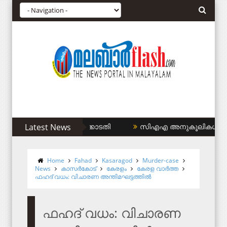
ം കുറയ്ക്കണം: ഹൈക്കോടതി
Latest News
സിഎഎ അനുകൂലികള്‍ക്ക് കുടിവെ
Home
Fahad
Kasaragod
Murder-case
News
കാസര്‍കോട്
കേരളം
കേരള വാര്‍ത്ത
ഫഹദ് വധം: വിചാരണ അന്തിമഘട്ടത്തില്‍
ഫഹദ് വധം: വിചാരണ