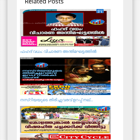
Related Posts
ഫഹദ് വധം: വിചാരണ അന്തിമഘട്ടത്തില്‍
നസ്‌റിയയുടെ തിരിച്ചുവരവ് ഉറപ്പ് നല്...