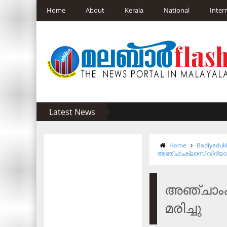
Home
About
Kerala
National
Inter
Latest News
Home
Badiyaduk
അഞ്ചാംക്ലാസ് വിദ്യാര്‍
അഞ്ചാംക്
മരിച്ചു