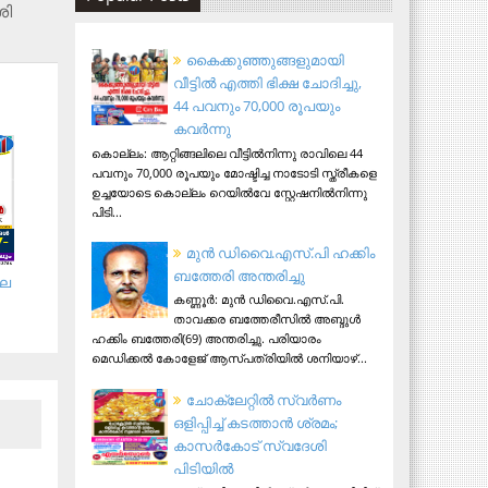
ശി
കൈക്കുഞ്ഞുങ്ങളുമായി
വീട്ടിൽ എത്തി ഭിക്ഷ ചോദിച്ചു,
44 പവനും 70,000 രൂപയും
കവർന്നു
കൊല്ലം: ആറ്റിങ്ങലിലെ വീട്ടിൽനിന്നു രാവിലെ 44
പവനും 70,000 രൂപയും മോഷ്ടിച്ച നാടോടി സ്ത്രീകളെ
ഉച്ചയോടെ കൊല്ലം റെയിൽവേ സ്റ്റേഷനിൽനിന്നു
പിടി...
മുന്‍ ഡിവൈ.എസ്.പി ഹക്കിം
ബത്തേരി അന്തരിച്ചു
ലെ
കണ്ണൂര്‍: മുന്‍ ഡിവൈ.എസ്.പി.
താവക്കര ബത്തേരീസില്‍ അബ്ദുള്‍
ഹക്കിം ബത്തേരി(69) അന്തരിച്ചു. പരിയാരം
മെഡിക്കല്‍ കോളേജ് ആസ്​പത്രിയില്‍ ശനിയാഴ്...
ചോക്ലേറ്റിൽ സ്വർണം
ഒളിപ്പിച്ച് കടത്താൻ ശ്രമം;
കാസർകോട് സ്വദേശി
പിടിയില്‍