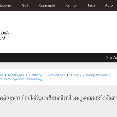
national
Gulf
Kasaragod
Kannur
Tech
Auto
സ്‌കൂള്‍
ka
Kasaragod
Obituary
കാസര്‍കോട്
കേരളം
കേരള വാര്‍ത്ത
ത്ഥിനി കുഴഞ്ഞ് വീണ് മരിച്ചു
ലാസ് വിദ്യാര്‍ത്ഥിനി കുഴഞ്ഞ് വീണ