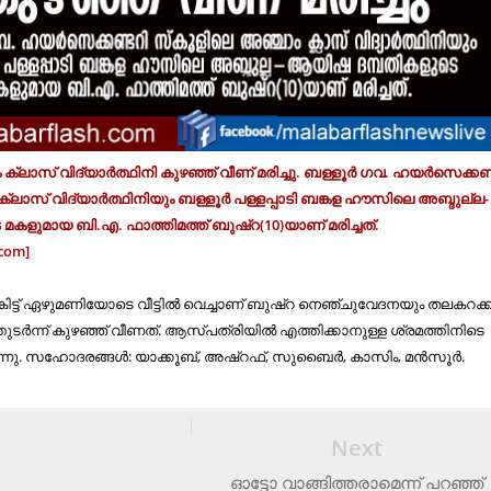
ലാസ് വിദ്യാര്‍ത്ഥിനി കുഴഞ്ഞ് വീണ് മരിച്ചു. ബള്ളൂര്‍ ഗവ. ഹയര്‍സെക്കണ്
ലാസ് വിദ്യാര്‍ത്ഥിനിയും ബള്ളൂര്‍ പള്ളപ്പാടി ബങ്കള ഹൗസിലെ അബ്ദുല്ല-
കളുമായ ബി.എ. ഫാത്തിമത്ത് ബുഷ്‌റ(10)യാണ് മരിച്ചത്.
com]
്ട് ഏഴുമണിയോടെ വീട്ടില്‍ വെച്ചാണ് ബുഷ്‌റ നെഞ്ചുവേദനയും തലകറക്
ുടര്‍ന്ന് കുഴഞ്ഞ് വീണത്. ആസ്പത്രിയില്‍ എത്തിക്കാനുള്ള ശ്രമത്തിനിടെ
ു. സഹോദരങ്ങള്‍: യാക്കൂബ്, അഷ്‌റഫ്, സുബൈര്‍, കാസിം, മന്‍സൂര്‍.
Next
ഓട്ടോ വാങ്ങിത്തരാമെന്ന് പറഞ്ഞ്