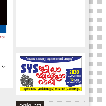
ടറി
കവും
Popular Posts