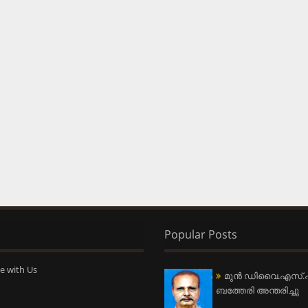
Popular Posts
e with Us
മുന്‍ ഡിവൈ.എസ്.പ
ബത്തേരി അന്തരിച്ചു