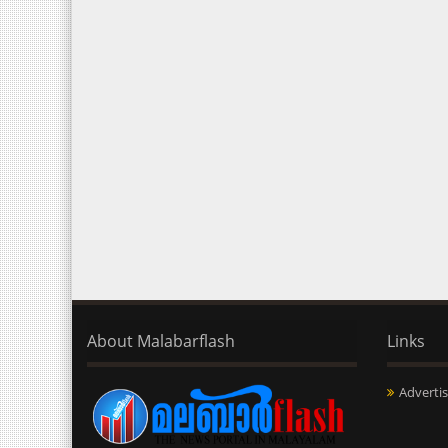
About Malabarflash
Links
Advertis