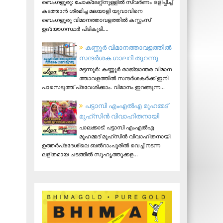
ബെംഗളൂരു: ചോക്ലേറ്റിനുള്ളിൽ സ്വർണം ഒളിപ്പിച്ച്
കടത്താൻ ശ്രമിച്ച മലയാളി യുവാവിനെ
ബെംഗളൂരു വിമാനത്താവളത്തിൽ കസ്റ്റംസ്
ഉദ്യോഗസ്ഥർ പിടികൂടി....
ക​ണ്ണൂ​ർ വി​മാ​ന​ത്താ​വ​ള​ത്തി​ൽ
സ​ന്ദ​ർ​ശ​ക ഗാ​ല​റി തു​റ​ന്നു
മ​ട്ട​ന്നൂ​ർ: ക​ണ്ണൂ​ർ രാ​ജ്യാ​ന്ത​ര വി​മാ​ന​
ത്താ​വ​ള​ത്തി​ൽ സ​ന്ദ​ർ​ശ​ക​ർ​ക്ക് ഇ​നി
പാ​സെ​ടു​ത്ത് പ്ര​വേ​ശി​ക്കാം. വി​മാ​നം ഇ​റ​ങ്ങു​ന്ന...
പട്ടാമ്പി എംഎല്‍എ മുഹമ്മദ്
മുഹ്‌സിന്‍ വിവാഹിതനായി
പാലക്കാട്: പട്ടാമ്പി എംഎല്‍എ
മുഹമ്മദ് മുഹ്‌സിന്‍ വിവാഹിതനായി.
ഉത്തര്‍പ്രദേശിലെ ബല്‍റാംപൂരില്‍ വെച്ച് നടന്ന
ലളിതമായ ചടങ്ങില്‍ സുഹൃത്തുക്കള...