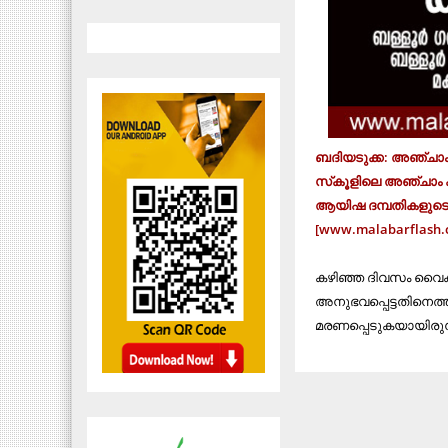
ബദിയടുക്ക: അഞ്ചാം ക്
സ്‌കൂളിലെ അഞ്ചാം ക്
ആയിഷ ദമ്പതികളുടെ മ
[www.malabarflash.
കഴിഞ്ഞ ദിവസം വൈകിട
അനുഭവപ്പെട്ടതിനെത്ത
മരണപ്പെടുകയായിരുന്ന