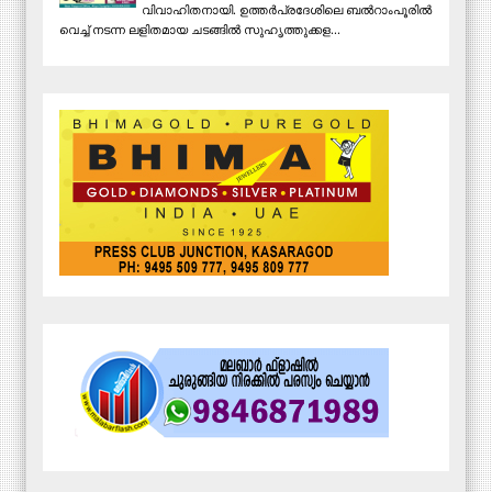
വിവാഹിതനായി. ഉത്തര്‍പ്രദേശിലെ ബല്‍റാംപൂരില്‍
വെച്ച് നടന്ന ലളിതമായ ചടങ്ങില്‍ സുഹൃത്തുക്കള...