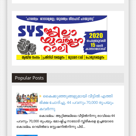
Popular Posts
കൈക്കുഞ്ഞുങ്ങളുമായി വീട്ടിൽ എത്തി
ഭിക്ഷ ചോദിച്ചു, 44 പവനും 70,000 രൂപയും
കവർന്നു
കൊല്ലം: ആറ്റിങ്ങലിലെ വീട്ടിൽനിന്നു രാവിലെ 44
പവനും 70,000 രൂപയും മോഷ്ടിച്ച നാടോടി സ്ത്രീകളെ ഉച്ചയോടെ
കൊല്ലം റെയിൽവേ സ്റ്റേഷനിൽനിന്നു പിടി...