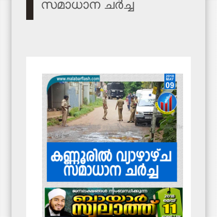
സ​മാ​ധാ​ന ച​ർ​ച്ച