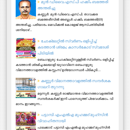
മുന്‍ ഡിവൈ.എസ്.പി ഹക്കിം ബത്തേരി
അന്തരിച്ചു
കണ്ണൂര്‍: മുന്‍ ഡിവൈ.എസ്.പി. താവക്കര
ബത്തേരീസില്‍ അബ്ദുള്‍ ഹക്കിം ബത്തേരി(69)
അന്തരിച്ചു. പരിയാരം മെഡിക്കല്‍ കോളേജ് ആസ്​പത്രിയില്‍
ശനിയാഴ്...
ചോക്ലേറ്റിൽ സ്വർണം ഒളിപ്പിച്ച്
കടത്താൻ ശ്രമം; കാസർകോട് സ്വദേശി
പിടിയില്‍
ബെംഗളൂരു: ചോക്ലേറ്റിനുള്ളിൽ സ്വർണം ഒളിപ്പിച്ച്
കടത്താൻ ശ്രമിച്ച മലയാളി യുവാവിനെ ബെംഗളൂരു
വിമാനത്താവളത്തിൽ കസ്റ്റംസ് ഉദ്യോഗസ്ഥർ പിടികൂടി....
ക​ണ്ണൂ​ർ വി​മാ​ന​ത്താ​വ​ള​ത്തി​ൽ സ​ന്ദ​ർ​ശ​ക
ഗാ​ല​റി തു​റ​ന്നു
മ​ട്ട​ന്നൂ​ർ: ക​ണ്ണൂ​ർ രാ​ജ്യാ​ന്ത​ര വി​മാ​ന​ത്താ​വ​ള​ത്തി​ൽ
സ​ന്ദ​ർ​ശ​ക​ർ​ക്ക് ഇ​നി പാ​സെ​ടു​ത്ത് പ്ര​വേ​ശി​ക്കാം. വി​
മാ​നം ഇ​റ​ങ്ങു​ന്ന...
പട്ടാമ്പി എംഎല്‍എ മുഹമ്മദ് മുഹ്‌സിന്‍
വിവാഹിതനായി
പാലക്കാട്: പട്ടാമ്പി എംഎല്‍എ മുഹമ്മദ് മുഹ്‌സിന്‍