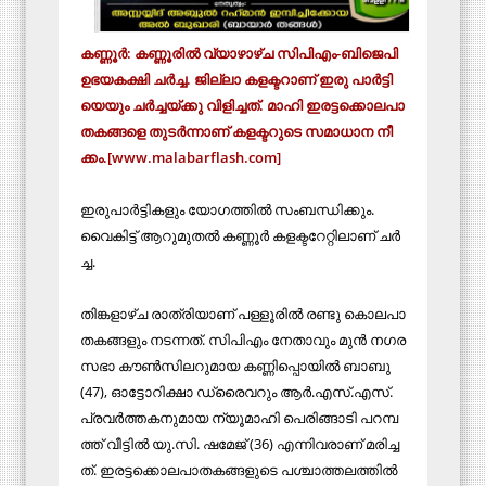
ക​ണ്ണൂ​ർ: ക​ണ്ണൂ​രി​ൽ വ്യാ​ഴാ​ഴ്ച സി​പി​എം-​ബി​ജെ​പി
ഉ​ഭ​യ​ക​ക്ഷി ച​ർ​ച്ച. ജി​ല്ലാ ക​ള​ക്ട​റാ​ണ് ഇ​രു പാ​ർ​ട്ടി​
യെ​യും ച​ർ​ച്ച​യ്ക്കു വി​ളി​ച്ച​ത്. മാ​ഹി ഇ​ര​ട്ട​ക്കൊ​ല​പാ​
ത​ക​ങ്ങ​ളെ തു​ട​ർ​ന്നാ​ണ് ക​ള​ക്ട​റു​ടെ സ​മാ​ധാ​ന നീ​
ക്കം.[www.malabarflash.com]
ഇ​രു​പാ​ര്‍​ട്ടി​ക​ളും യോ​ഗ​ത്തി​ല്‍ സം​ബ​ന്ധി​ക്കും.
വൈ​കി​ട്ട് ആ​റു​മു​ത​ൽ ക​ണ്ണൂ​ര്‍ ക​ള​ക്ട​റേ​റ്റി​ലാ​ണ് ച​ര്‍​
ച്ച.
തി​ങ്ക​ളാ​ഴ്ച രാ​ത്രി​യാ​ണ് പ​ള്ളൂ​രി​ല്‍ ര​ണ്ടു കൊ​ല​പാ​
ത​ക​ങ്ങ​ളും ന​ട​ന്ന​ത്. സി​പി​എം നേ​താ​വും മു​ന്‍ ന​ഗ​ര​
സ​ഭാ കൗ​ണ്‍​സി​ല​റു​മാ​യ ക​ണ്ണി​പ്പൊ​യി​ല്‍ ബാ​ബു
(47), ഓ​ട്ടോ​റി​ക്ഷാ ഡ്രൈ​വ​റും ആ​ര്‍.​എ​സ്.​എ​സ്.
പ്ര​വ​ര്‍​ത്ത​ക​നു​മാ​യ ന്യൂ​മാ​ഹി പെ​രി​ങ്ങാ​ടി പ​റ​മ്പ​
ത്ത് വീ​ട്ടി​ല്‍ യു.​സി. ഷ​മേ​ജ് (36) എ​ന്നി​വ​രാ​ണ് മ​രി​ച്ച​
ത്. ഇ​ര​ട്ട​ക്കൊ​ല​പാ​ത​ക​ങ്ങ​ളു​ടെ പ​ശ്ചാ​ത്ത​ല​ത്തി​ല്‍