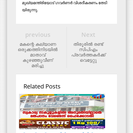
മു​ഖ്യ​മ​ന്ത്രി​യോ​ട് ഗ​വ​ര്‍​ണ​ര്‍ വി​ശ​ദീ​ക​ര​ണം തേ​ടി​
യി​രു​ന്നു.
previous
Next
മകന്റെ കല്യാണ
തിരൂരില്‍ രണ്ട്
ഒരുക്കത്തിനിടയിൽ
സിപിഎം
മാതാവ്
പ്രവര്‍ത്തകര്‍ക്ക്
കുഴഞ്ഞുവീണ്
വെട്ടേറ്റു
മരിച്ചു
Related Posts