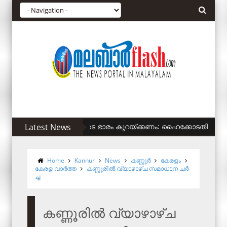
Latest News
സിഎഎ അനുകൂലികള്‍ക്ക് കുടിവെള്ളം 
Home
Kannur
News
കണ്ണൂര്‍
കേരളം
കേരള വാര്‍ത്ത
ക​ണ്ണൂ​രി​ൽ വ്യാ​ഴാ​ഴ്ച സ​മാ​ധാ​ന ച​ർ​
ച്ച
ക​ണ്ണൂ​രി​ൽ വ്യാ​ഴാ​ഴ്ച