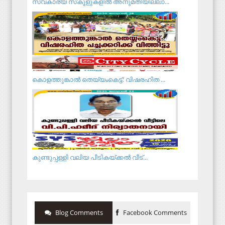
സ്വകാര്യ സ്‌കൂളുകളില്‍ അനുമതിയില്ലാ...
കൊളത്തുങ്കാൽ തെയ്യംകെട്ട്: വിഷരഹിത ...
കുണ്ടുപ്പള്ളി വലിയ പീടികയ്ക്കൽ വീട്...
Blog Comments
Facebook Comments