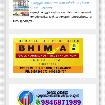
ക​ണ്ണൂ​ർ വി​മാ​ന​ത്താ​വ​ള​ത്തി​ൽ സ​ന്ദ​ർ​ശ​ക
ഗാ​ല​റി തു​റ​ന്നു
മ​ട്ട​ന്നൂ​ർ: ക​ണ്ണൂ​ർ രാ​ജ്യാ​ന്ത​ര വി​മാ​ന​ത്താ​വ​ള​ത്തി​ൽ
സ​ന്ദ​ർ​ശ​ക​ർ​ക്ക് ഇ​നി പാ​സെ​ടു​ത്ത് പ്ര​വേ​ശി​ക്കാം. വി​
മാ​നം ഇ​റ​ങ്ങു​ന്ന...