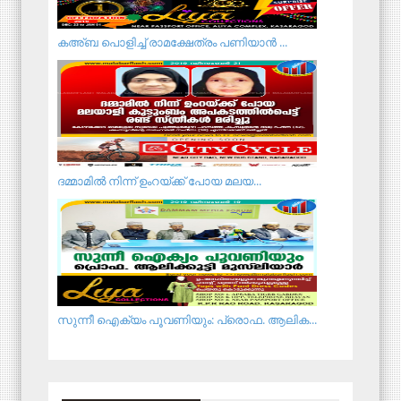
കഅ്ബ പൊളിച്ച് രാമക്ഷേത്രം പണിയാന്‍ ...
ദമ്മാമില്‍ നിന്ന് ഉംറയ്ക്ക് പോയ മലയ...
സുന്നീ ഐക്യം പൂവണിയും: പ്രൊഫ. ആലിക...