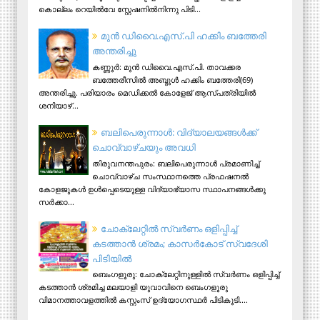
കൊല്ലം റെയിൽവേ സ്റ്റേഷനിൽനിന്നു പിടി...
മുന്‍ ഡിവൈ.എസ്.പി ഹക്കിം ബത്തേരി
അന്തരിച്ചു
കണ്ണൂര്‍: മുന്‍ ഡിവൈ.എസ്.പി. താവക്കര
ബത്തേരീസില്‍ അബ്ദുള്‍ ഹക്കിം ബത്തേരി(69)
അന്തരിച്ചു. പരിയാരം മെഡിക്കല്‍ കോളേജ് ആസ്​പത്രിയില്‍
ശനിയാഴ്...
ബലിപെരുന്നാള്‍: വിദ്യാലയങ്ങള്‍ക്ക്
ചൊവ്വാഴ്ചയും അവധി
തിരുവനന്തപുരം: ബലിപെരുന്നാള്‍ പ്രമാണിച്ച്
ചൊവ്വാഴ്ച സംസ്ഥാനത്തെ പ്രഫഷനല്‍
കോളജുകള്‍ ഉള്‍പ്പെടെയുള്ള വിദ്യാഭ്യാസ സ്ഥാപനങ്ങള്‍ക്കു
സര്‍ക്കാ...
ചോക്ലേറ്റിൽ സ്വർണം ഒളിപ്പിച്ച്
കടത്താൻ ശ്രമം; കാസർകോട് സ്വദേശി
പിടിയില്‍
ബെംഗളൂരു: ചോക്ലേറ്റിനുള്ളിൽ സ്വർണം ഒളിപ്പിച്ച്
കടത്താൻ ശ്രമിച്ച മലയാളി യുവാവിനെ ബെംഗളൂരു
വിമാനത്താവളത്തിൽ കസ്റ്റംസ് ഉദ്യോഗസ്ഥർ പിടികൂടി....