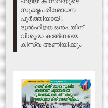
ഹജ്ജ്: കിസ്‌വയുടെ
സൂക്ഷ്മപരിശോധന
പൂര്‍ത്തിയായി,
ദുല്‍ഹിജ്ജ ഒന്‍പതിന്
വിശുദ്ധ കഅ്ബയെ
കിസ്‌വ അണിയിക്കും