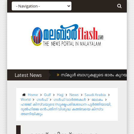
Latest News
സിഎഎ അനുകൂലികള്‍ക്ക് കുടിവെള്ളം ന
Home
Gulf
Hajj
News
Saudi Arabia
World
ഗള്‍ഫ്
ഗള്‍ഫ് വാര്‍ത്തകള്‍
ലോകം
ഹജ്ജ്: കിസ്‌വയുടെ സൂക്ഷ്മപരിശോധന പൂര്‍ത്തിയായി,
ദുല്‍ഹിജ്ജ ഒന്‍പതിന് വിശുദ്ധ കഅ്ബയെ കിസ്‌വ
അണിയിക്കും