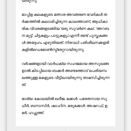
യി​രു​ന്നു.
മാ​പ്പി​ള ക​ല​ക​ളു​ടെ മ​ത്സ​ര-​അ​വ​ത​ര​ണ വേ​ദി​ക​ൾ ത​
ർ​ക്ക​ത്തി​ൽ ക​ലാ​ശി​ച്ചി​രു​ന്ന കാ​ല​ത്താ​ണ്, ആ​ധി​കാ​
രി​ക വി​വ​ര​ങ്ങ​ള​ട​ങ്ങി​യ ‘ഒ​രു സു​വ​ർ​ണ ക​ല’, ‘അ​റ​ബ​
ന മു​ട്ട്: ചി​ട്ട​ക​ളും പാ​ട്ടു​ക​ളും’​എ​ന്നീ ര​ണ്ട് പു​സ്ത​ക​ങ്ങ​
ൾ അ​ദ്ദേ​ഹം എ​ഴു​തി​യ​ത്. നി​ര​വ​ധി പ​രി​ശീ​ല​ന​ക്ക​ള​രി​
ക​ളി​ൽഡെമോ​ൺ​സ്ട്രേ​റ്റ​റാ​യി​രു​ന്നു.
വ​ർ​ഷ​ങ്ങ​ളാ​യി വാ​ർ​ധ​ക്യ സ​ഹ​ജ​മാ​യ അ​സു​ഖ​ങ്ങ​
ളാ​ൽ കി​ട​പ്പി​ലാ​യ ബ​ക്ക​ർ അ​ണ്ട​ത്തോ​ട് പെ​രി​യ​മ്പ​
ല​ത്തു​ള്ള മ​ക​ളു​ടെ വീ​ട്ടി​ലാ​യി​രു​ന്നു താ​മ​സി​ച്ചി​രു​ന്ന​
ത്.
ഭാ​ര്യ: കോ​ല​യി​ൽ ഖ​ദീ​ജ. മ​ക്ക​ൾ: പ​രേ​ത​നാ​യ സു​
ധീ​ർ, ബ​നാ​സി​ർ, ഷാ​ഹി​ന. മ​രു​മ​ക്ക​ൾ: അ​ഷ​റ​ഫ്, ഉ​
മ​ർ, ഹ​ഫ്സ​ത്ത്.