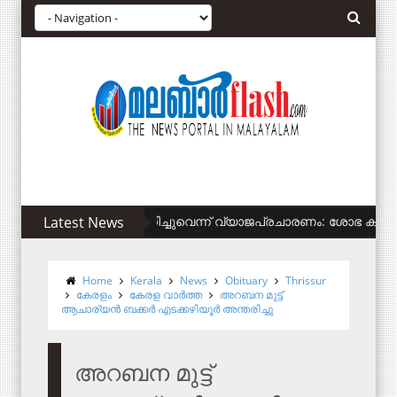
കുടിവെള്ളം നിഷേധിച്ചുവെന്ന് വ്യാജപ്രചാരണം: ശോഭ കരന്തലജെക്
Latest News
Home
Kerala
News
Obituary
Thrissur
കേരളം
കേരള വാര്‍ത്ത
അറബന മുട്ട്
ആചാര്യന്‍ ബക്കര്‍ എടക്കഴിയൂര്‍ അന്തരിച്ചു
അറബന മുട്ട്