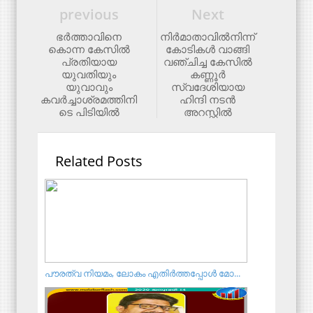
previous
Next
ഭർത്താവിനെ
നിർമാതാവിൽനിന്ന്‌
കൊന്ന കേസിൽ
കോടികൾ വാങ്ങി
പ്രതിയായ
വഞ്ചിച്ച കേസിൽ
യുവതിയും
കണ്ണൂർ
യുവാവും
സ്വദേശിയായ
കവർച്ചാശ്രമത്തിനി
ഹിന്ദി നടൻ
ടെ പി‌ടിയിൽ
അറസ്റ്റിൽ
Related Posts
പൗരത്വ നിയമം,​ ലോകം എതിർത്തപ്പോൾ മോ...