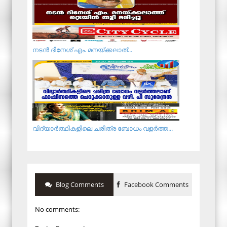
ന​ട​ൻ ദി​നേ​ശ് എം. ​മ​ന​യ്ക്ക​ലാ​ത്...
വിദ്യാർത്ഥികളിലെ ചരിത്ര ബോധം വളർത്ത...
Blog Comments
Facebook Comments
No comments: