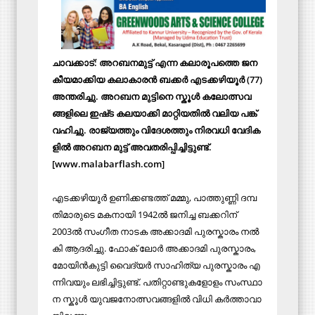
ചാ​വ​ക്കാ​ട്: അ​റ​ബ​ന​മു​ട്ട് എ​ന്ന ക​ലാ​രൂ​പ​ത്തെ ജ​ന​
കീ​യ​മാ​ക്കി​യ ക​ലാ​കാ​ര​ൻ ബ​ക്ക​ര്‍ എ​ട​ക്ക​ഴി​യൂ​ര്‍ (77)
അന്തരിച്ചു. അ​റ​ബ​ന മു​ട്ടി​നെ സ്കൂ​ൾ ക​ലോ​ത്സ​വ​
ങ്ങ​ളി​ലെ ഇ​ഷ്​​ട ക​ല​യാ​ക്കി മാ​റ്റി​യ​തി​ല്‍ വ​ലി​യ പ​ങ്ക്
വ​ഹി​ച്ചു. രാ​ജ്യ​ത്തും വി​ദേ​ശ​ത്തും നി​ര​വ​ധി വേ​ദി​ക​
ളി​ൽ അ​റ​ബ​ന മു​ട്ട് അ​വ​ത​രി​പ്പി​ച്ചി​ട്ടു​ണ്ട്.
[www.malabarflash.com]
എ​ട​ക്ക​ഴി​യൂ​ർ ഉ​ണി​ക്ക​ണ്ട​ത്ത് മ​മ്മു, പാ​ത്തു​ണ്ണി ദ​മ്പ​
തി​മാ​രു​ടെ മ​ക​നാ​യി 1942ൽ ​ജ​നി​ച്ച ബ​ക്ക​റി​ന് ​
2003ൽ ​സം​ഗീ​ത നാ​ട​ക അ​ക്കാ​ദ​മി പു​ര​സ്കാ​രം ന​ൽ​
കി ആ​ദ​രി​ച്ചു. ഫോ​ക് ലോ​ർ അ​ക്കാ​ദ​മി പു​ര​സ്കാ​രം,
മോ​യി​ൻ​കു​ട്ടി വൈ​ദ്യ​ർ സാ​ഹി​ത്യ പു​ര​സ്കാ​രം എ​
ന്നി​വ​യും ല​ഭി​ച്ചി​ട്ടു​ണ്ട്. പ​തി​റ്റാ​ണ്ടു​ക​ളോ​ളം സം​സ്ഥാ​
ന സ്കൂ​ൾ യു​വ​ജ​നോ​ത്സ​വ​ങ്ങ​ളി​ൽ വി​ധി ക​ർ​ത്താ​വാ​