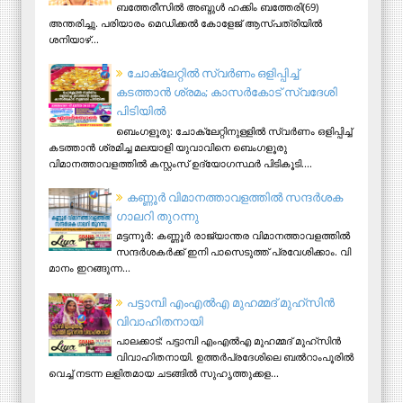
ബത്തേരീസില്‍ അബ്ദുള്‍ ഹക്കിം ബത്തേരി(69)
അന്തരിച്ചു. പരിയാരം മെഡിക്കല്‍ കോളേജ് ആസ്​പത്രിയില്‍
ശനിയാഴ്...
ചോക്ലേറ്റിൽ സ്വർണം ഒളിപ്പിച്ച്
കടത്താൻ ശ്രമം; കാസർകോട് സ്വദേശി
പിടിയില്‍
ബെംഗളൂരു: ചോക്ലേറ്റിനുള്ളിൽ സ്വർണം ഒളിപ്പിച്ച്
കടത്താൻ ശ്രമിച്ച മലയാളി യുവാവിനെ ബെംഗളൂരു
വിമാനത്താവളത്തിൽ കസ്റ്റംസ് ഉദ്യോഗസ്ഥർ പിടികൂടി....
ക​ണ്ണൂ​ർ വി​മാ​ന​ത്താ​വ​ള​ത്തി​ൽ സ​ന്ദ​ർ​ശ​ക
ഗാ​ല​റി തു​റ​ന്നു
മ​ട്ട​ന്നൂ​ർ: ക​ണ്ണൂ​ർ രാ​ജ്യാ​ന്ത​ര വി​മാ​ന​ത്താ​വ​ള​ത്തി​ൽ
സ​ന്ദ​ർ​ശ​ക​ർ​ക്ക് ഇ​നി പാ​സെ​ടു​ത്ത് പ്ര​വേ​ശി​ക്കാം. വി​
മാ​നം ഇ​റ​ങ്ങു​ന്ന...
പട്ടാമ്പി എംഎല്‍എ മുഹമ്മദ് മുഹ്‌സിന്‍
വിവാഹിതനായി
പാലക്കാട്: പട്ടാമ്പി എംഎല്‍എ മുഹമ്മദ് മുഹ്‌സിന്‍
വിവാഹിതനായി. ഉത്തര്‍പ്രദേശിലെ ബല്‍റാംപൂരില്‍
വെച്ച് നടന്ന ലളിതമായ ചടങ്ങില്‍ സുഹൃത്തുക്കള...