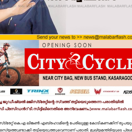
ച്ച ജുഡീഷ്യൽ മജിസ്​ട്രേറ്റി​​ന്റെ സ്വത്ത്​ തട്ടിയെടുത്തെന്ന പരാതിയിൽ
സി പ്രസിഡൻറ്​ ടി.സിദ്ദിഖിനെതിരെ അന്വേഷണം.[www.malabarflash.c
്​ട്രേറ്റ്​ കെ.എ ലിങ്കൺ എബ്രഹാമി​​ന്റെ പേരിലുള്ള കോടികണക്കിന്​ രൂപയ
്യത്തുണ്ടാക്കി തട്ടിയെടുത്തുവെന്നാണ്​ പരാതി. മുഖ്യമന്ത്രിയുടെ പ്രശ്