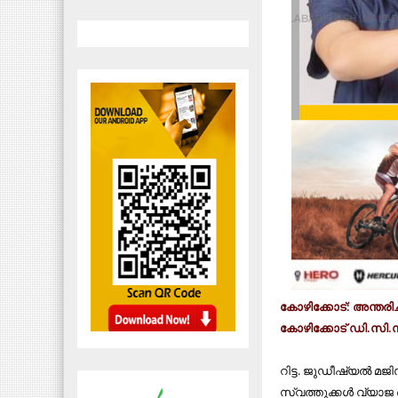
കോഴിക്കോട്​: അന്തരി
കോഴിക്കോട് ഡി.സി.
റിട്ട. ജുഡീഷ്യൽ മജിസ
സ്വത്തുക്കൾ വ്യാജ ഒസ