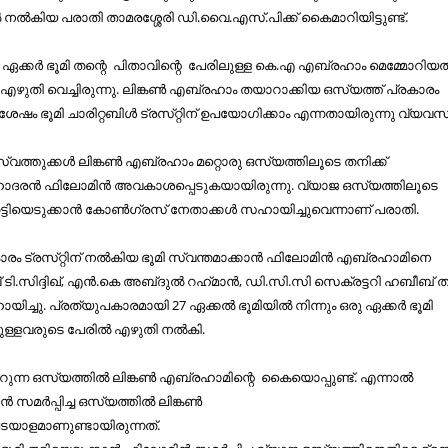
കിയ പരാതി താമരശ്ശേരി ഡി.വൈ.എസ്​.പിക്ക്​ കൈമാറിയിട്ടുണ്ട്​.
ക്കർ ഭൂമി ത​​ന്റെ പിതാവി​​ന്റെ പേരിലുള്ള കെ.എ എബ്രഹാം മെമ്മോറിയ
ിന്​ എഴുതി വെച്ചിരുന്നു. ലിങ്കൺ എബ്രഹാം തയാറാക്കിയ ഒസ്യത്ത്​ പ്രകാരം
േഷം ഭൂമി ചാരിറ്റബിൾ ട്രസ്​റ്റിന്​ ഉപയോഗിക്കാം എന്നതായിരുന്നു വ്യവസ്
സ്വത്തുക്കൾ ലിങ്കൺ എബ്രഹാം മറ്റൊരു ഒസ്യത്തിലൂടെ തനിക്ക്​
ോദരൻ ഫിലോമിൻ അവകാശപ്പെടുകയായിരുന്നു. വ്യാജ ഒസ്യത്തിലൂടെ
 തട്ടിയെടുക്കാൻ കോൺഗ്രസ്​ നേതാക്കൾ സഹായിച്ചുവെന്നാണ്​ പരാതി.
ാരം ട്രസ്​റ്റിന്​ നൽകിയ ഭൂമി സ്വന്തമാക്കാൻ ഫിലോമി​ൻ എബ്രഹാമിനെ
ടി.സിദ്ദിഖ്​, എൻ.കെ അബ്​ദുൽ റഹ്​മാൻ, ഡി.സി.സി സെക്രട്ടറി ഹബീബ്​ തമ
ഹായിച്ചു. പ്രത്യുപകാരമായി 27 ഏക്കൽ ഭൂമിയിൽ നിന്നും ഒരു ഏക്കർ ഭൂമി ​
ടെയുള്ളവരുടെ പേരിൽ എഴുതി നൽകി.
ൈമാറുന്ന ഒസ്യത്തിൽ ലിങ്കൺ എബ്രഹാമി​​ന്റെ കൈയൊപ്പുണ്ട്​. എന്നാൽ
സമർപ്പിച്ച ഒസ്യത്തിൽ ലിങ്കൺ
യാളമാണുണ്ടായിരുന്നത്​.