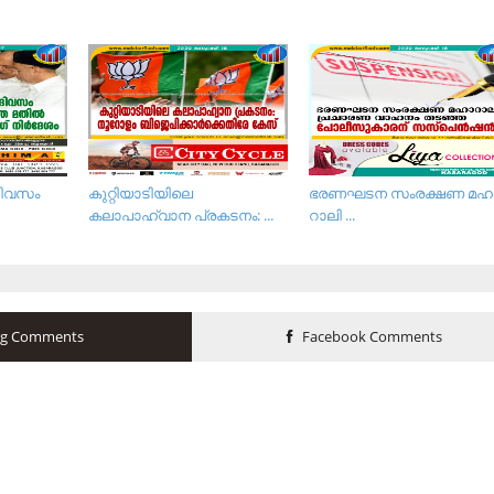
ദിവസം
കുറ്റിയാടിയിലെ
ഭ​ര​ണ​ഘ​ട​ന സം​ര​ക്ഷ​ണ മ​ഹാ
കലാപാഹ്വാന പ്രകടനം: ...
റാ​ലി ...
og Comments
Facebook Comments