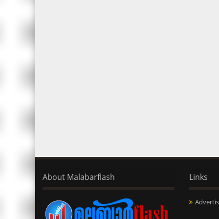
About Malabarflash
Links
Advertis