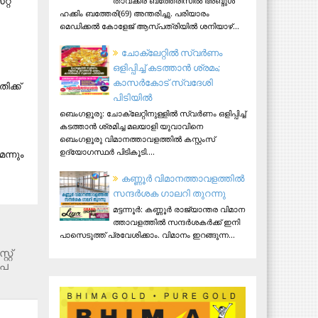
റ്​
താവക്കര ബത്തേരീസില്‍ അബ്ദുള്‍
ഹക്കിം ബത്തേരി(69) അന്തരിച്ചു. പരിയാരം
മെഡിക്കല്‍ കോളേജ് ആസ്​പത്രിയില്‍ ശനിയാഴ്...
ചോക്ലേറ്റിൽ സ്വർണം
ഒളിപ്പിച്ച് കടത്താൻ ശ്രമം;
കാസർകോട് സ്വദേശി
ിക്ക്
പിടിയില്‍
ബെംഗളൂരു: ചോക്ലേറ്റിനുള്ളിൽ സ്വർണം ഒളിപ്പിച്ച്
കടത്താൻ ശ്രമിച്ച മലയാളി യുവാവിനെ
ബെംഗളൂരു വിമാനത്താവളത്തിൽ കസ്റ്റംസ്
ഉദ്യോഗസ്ഥർ പിടികൂടി....
ന്നും
ക​ണ്ണൂ​ർ വി​മാ​ന​ത്താ​വ​ള​ത്തി​ൽ
സ​ന്ദ​ർ​ശ​ക ഗാ​ല​റി തു​റ​ന്നു
മ​ട്ട​ന്നൂ​ർ: ക​ണ്ണൂ​ർ രാ​ജ്യാ​ന്ത​ര വി​മാ​ന​
ത്താ​വ​ള​ത്തി​ൽ സ​ന്ദ​ർ​ശ​ക​ർ​ക്ക് ഇ​നി
പാ​സെ​ടു​ത്ത് പ്ര​വേ​ശി​ക്കാം. വി​മാ​നം ഇ​റ​ങ്ങു​ന്ന...
്റ്
ൂപ