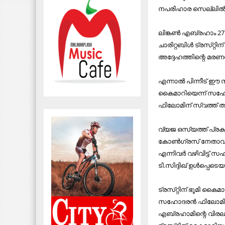
നപരിഹാര സെല്ലിൽ നൽ
ലിങ്കൺ എബ്രഹാം 27 ഏ
ചാരിറ്റബിൾ ട്രസ്​റ്റ
അദ്ദേഹത്തിന്റെ മരണശ
എന്നാൽ പിന്നീട്​ ഈ 
കൈമാറിയെന്ന്​ സഹ
ഫിലോമിന്​ സ്വത്ത്​
വ്യജ ഒസ്യത്ത്​ പ്രക
കോൺഗ്രസ്​ നേതാവ്​ 
എന്നിവർ വഴിവിട്ട്​ സ
ടി.സിദ്ദിഖ്​ ഉൾപ്പെ
ട്രസ്​റ്റിന്​ ഭൂമി ക
സഹോദരൻ ഫിലോമിൻ 
എബ്രഹാമിന്റെ വിരലട