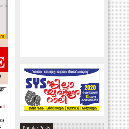
om]
ുടെ
​
Popular Posts