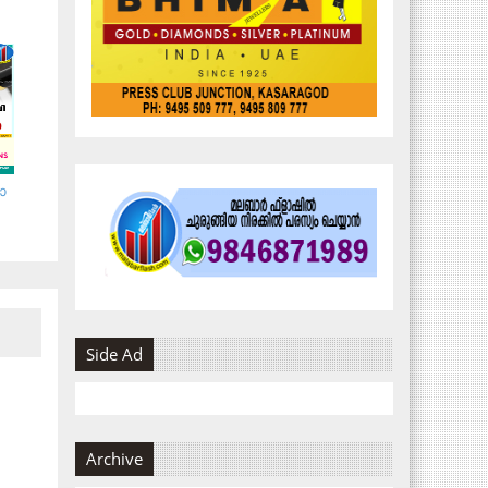
​
Side Ad
Archive