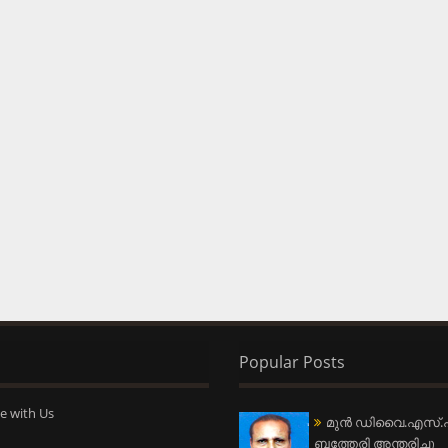
Popular Posts
e with Us
മുന്‍ ഡിവൈ.എസ്.പ
ബത്തേരി അന്തരിച്ചു