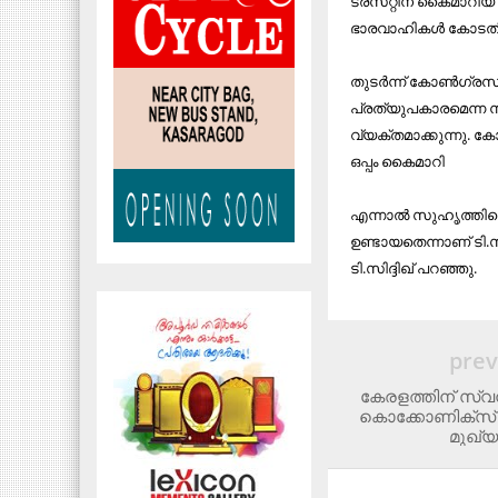
ട്രസ്​റ്റിന്​ കൈമാറി
ഭാരവാഹികൾ കോടതിയെ
തുടർന്ന്​ കോൺഗ്രസ്​
പ്രത്യുപകാരമെന്ന ന
വ്യക്തമാക്കുന്നു. കോ
ഒപ്പം കൈമാറി
എന്നാൽ സുഹൃത്തി​​ന
ഉണ്ടായതെന്നാണ്​ ടി.
ടി.സിദ്ദിഖ്​ പറഞ്ഞു.
prev
കേരളത്തിന് സ്വന
കൊക്കോണിക്സ്‌ 
മുഖ്യമ