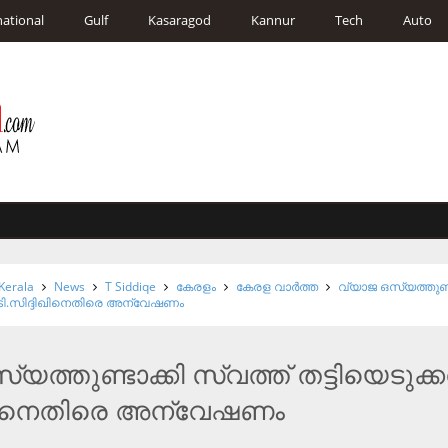
national
Gulf
Kasaragod
Kannur
Tech
Auto
Kerala
News
T Siddiqe
കേരളം
കേരള വാര്‍ത്ത
വ്യാജ ഒസ്യത്തുണ്ട
ൽ: ടി.സിദ്ദിഖിനെതിരെ അന്വേഷണം
യത്തുണ്ടാക്കി സ്വത്ത്​ തട്ടിയെടുക്
ദിഖിനെതിരെ അന്വേഷണം