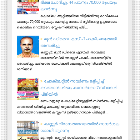
ഭിക്ഷ ചോദിച്ചു, 44 പവനും 70,000 രൂപയും
കവർന്നു
കൊല്ലം: ആറ്റിങ്ങലിലെ വീട്ടിൽനിന്നു രാവിലെ 44
പവനും 70,000 രൂപയും മോഷ്ടിച്ച നാടോടി സ്ത്രീകളെ ഉച്ചയോടെ
കൊല്ലം റെയിൽവേ സ്റ്റേഷനിൽനിന്നു പിടി...
മുന്‍ ഡിവൈ.എസ്.പി ഹക്കിം ബത്തേരി
അന്തരിച്ചു
കണ്ണൂര്‍: മുന്‍ ഡിവൈ.എസ്.പി. താവക്കര
ബത്തേരീസില്‍ അബ്ദുള്‍ ഹക്കിം ബത്തേരി(69)
അന്തരിച്ചു. പരിയാരം മെഡിക്കല്‍ കോളേജ് ആസ്​പത്രിയില്‍
ശനിയാഴ്...
ചോക്ലേറ്റിൽ സ്വർണം ഒളിപ്പിച്ച്
കടത്താൻ ശ്രമം; കാസർകോട് സ്വദേശി
പിടിയില്‍
ബെംഗളൂരു: ചോക്ലേറ്റിനുള്ളിൽ സ്വർണം ഒളിപ്പിച്ച്
കടത്താൻ ശ്രമിച്ച മലയാളി യുവാവിനെ ബെംഗളൂരു
വിമാനത്താവളത്തിൽ കസ്റ്റംസ് ഉദ്യോഗസ്ഥർ പിടികൂടി....
ക​ണ്ണൂ​ർ വി​മാ​ന​ത്താ​വ​ള​ത്തി​ൽ സ​ന്ദ​ർ​ശ​ക
ഗാ​ല​റി തു​റ​ന്നു
മ​ട്ട​ന്നൂ​ർ: ക​ണ്ണൂ​ർ രാ​ജ്യാ​ന്ത​ര വി​മാ​ന​ത്താ​വ​ള​ത്തി​ൽ