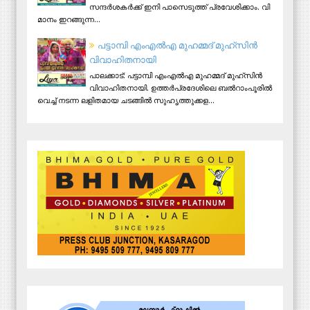
സ​ന്ദ​ർ​ശ​ക​ർ​ക്ക് ഇ​നി പാ​സെ​ടു​ത്ത് പ്ര​വേ​ശി​ക്കാം. വി​
മാ​നം ഇ​റ​ങ്ങു​ന്ന...
പട്ടാമ്പി എംഎല്‍എ മുഹമ്മദ് മുഹ്‌സിന്‍
വിവാഹിതനായി
പാലക്കാട്: പട്ടാമ്പി എംഎല്‍എ മുഹമ്മദ് മുഹ്‌സിന്‍
വിവാഹിതനായി. ഉത്തര്‍പ്രദേശിലെ ബല്‍റാംപൂരില്‍
വെച്ച് നടന്ന ലളിതമായ ചടങ്ങില്‍ സുഹൃത്തുക്കള...