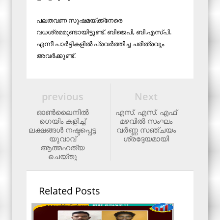
പലതവണ സുഷമയ്ക്ക്‌നേരെ
വധശ്രമമുണ്ടായിട്ടുണ്ട്. ബിജെപി, ബി.എസ്‌പി.
എന്നീ പാർട്ടികളിൽ പ്രവർത്തിച്ച ചരിത്രവും
അവർക്കുണ്ട്.
previous
Next
ഓണ്‍ലൈനില്‍
എസ്. എസ്. എഫ്
ഗെയിം കളിച്ച്
മഴവിൽ സംഘം
ലക്ഷങ്ങള്‍ നഷ്ടപ്പെട്ട
വർണ്ണ സഞ്ചയം
യുവാവ്
ശ്രദ്ദേയമായി
ആത്മഹത്യ
ചെയ്തു
Related Posts