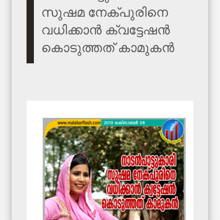
സുഷമ നേക്പുരിനെ
വധിക്കാൻ ക്വട്ടേഷൻ
കൊടുത്തത് കാമുകൻ