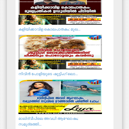
ക​ളി​യി​ക്കാ​വി​ള കൊ​ല​പാ​ത​കം: മുഖ...
നി​വി​ൻ പോ​ളി​യു​ടെ ഷൂ​ട്ടിം​ഗ് ലൊ​...
മാലിദ്വീപിലെ അവധി ആഘോഷം;
സമുദ്രത്തി...