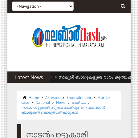
Latest News
സിഎഎ അനുകൂലികള്‍ക്ക് കുടിവെള്ളം 
Home
Arrested
Entertainment
Murder-
case
National
News
ദേശീയം
നാടൻപാട്ടുകാരി സുഷമ നേക്പുരിനെ വധിക്കാൻ
ക്വട്ടേഷൻ കൊടുത്തത് കാമുകൻ
നാടൻപാട്ടുകാരി