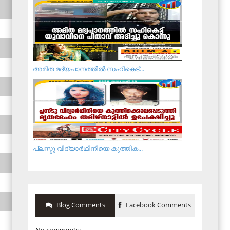
അ​മി​ത മ​ദ്യ​പാ​ന​ത്തി​ൽ സ​ഹി​കെ​ട്...
പ്ല​സ്ടു വി​ദ്യാ​ർ​ഥി​നി​യെ കുത്തിക...
Blog Comments
Facebook Comments