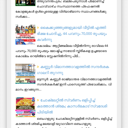
തിരുവനന്തപുരം: ബലിപെരുന്നാള്‍ പ്രമാണിച്ച്
ചൊവ്വാഴ്ച സംസ്ഥാനത്തെ പ്രഫഷനല്‍
കോളജുകള്‍ ഉള്‍പ്പെടെയുള്ള വിദ്യാഭ്യാസ സ്ഥാപനങ്ങള്‍ക്കു
സര്‍ക്കാ...
കൈക്കുഞ്ഞുങ്ങളുമായി വീട്ടിൽ എത്തി
ഭിക്ഷ ചോദിച്ചു, 44 പവനും 70,000 രൂപയും
കവർന്നു
കൊല്ലം: ആറ്റിങ്ങലിലെ വീട്ടിൽനിന്നു രാവിലെ 44
പവനും 70,000 രൂപയും മോഷ്ടിച്ച നാടോടി സ്ത്രീകളെ ഉച്ചയോടെ
കൊല്ലം റെയിൽവേ സ്റ്റേഷനിൽനിന്നു പിടി...
ക​ണ്ണൂ​ർ വി​മാ​ന​ത്താ​വ​ള​ത്തി​ൽ സ​ന്ദ​ർ​ശ​ക
ഗാ​ല​റി തു​റ​ന്നു
മ​ട്ട​ന്നൂ​ർ: ക​ണ്ണൂ​ർ രാ​ജ്യാ​ന്ത​ര വി​മാ​ന​ത്താ​വ​ള​ത്തി​ൽ
സ​ന്ദ​ർ​ശ​ക​ർ​ക്ക് ഇ​നി പാ​സെ​ടു​ത്ത് പ്ര​വേ​ശി​ക്കാം. വി​
മാ​നം ഇ​റ​ങ്ങു​ന്ന...
ചോക്ലേറ്റിൽ സ്വർണം ഒളിപ്പിച്ച്
കടത്താൻ ശ്രമം; കാസർകോട് സ്വദേശി
പിടിയില്‍
ബെംഗളൂരു: ചോക്ലേറ്റിനുള്ളിൽ സ്വർണം ഒളിപ്പിച്ച്
കടത്താൻ ശ്രമിച്ച മലയാളി യുവാവിനെ ബെംഗളൂരു