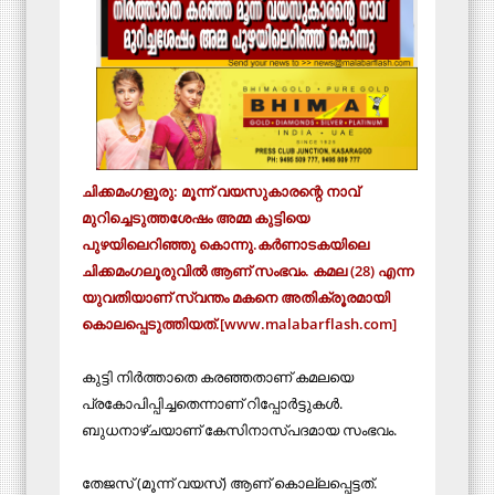
ചിക്കമംഗളൂരു: മൂന്ന് വയസുകാരന്റെ നാവ്
മുറിച്ചെടുത്തശേഷം അമ്മ കുട്ടിയെ
പുഴയിലെറിഞ്ഞു കൊന്നു.കര്‍ണാടകയിലെ
ചിക്കമംഗലൂരുവില്‍ ആണ് സംഭവം. കമല (28) എന്ന
യുവതിയാണ് സ്വന്തം മകനെ അതിക്രൂരമായി
കൊലപ്പെടുത്തിയത്.[www.malabarflash.com]
കുട്ടി നിര്‍ത്താതെ കരഞ്ഞതാണ് കമലയെ
പ്രകോപിപ്പിച്ചതെന്നാണ് റിപ്പോര്‍ട്ടുകള്‍.
ബുധനാഴ്ചയാണ് കേസിനാസ്പദമായ സംഭവം.
തേജസ് (മൂന്ന് വയസ്) ആണ് കൊല്ലപ്പെട്ടത്.