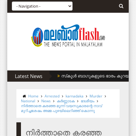
Latest News
സിഎഎ അനുകൂലികള്‍ക്ക് കുടിവെള്ളം 
Home
Arrested
karnadaka
Murder
National
News
കര്‍ണ്ണാടക
ദേശീയം
നിര്‍ത്താതെ കരഞ്ഞ മൂന്ന് വയസുകാരന്റെ നാവ്
മുറിച്ചശേഷം അമ്മ പുഴയിലെറിഞ്ഞ് കൊന്നു
നിര്‍ത്താതെ കരഞ്ഞ