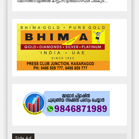
വിമാനത്താവളത്തിൽ കസ്റ്റംസ് ഉദ്യോഗസ്ഥർ പിടികൂടി....
Side Ad