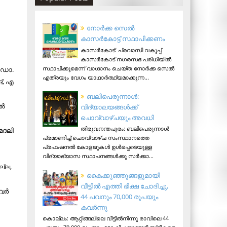
നോര്‍ക്ക സെല്‍
കാസര്‍കോട്ട് സ്ഥാപിക്കണം
കാസര്‍കോട്: പ്രവാസി വകുപ്പ്
കാസര്‍കോട് നഗരസഭ പരിധിയില്‍
സ്ഥാപിക്കുമെന്ന് വാഗ്ദാനം ചെയ്ത നോര്‍ക്ക സെല്‍
 ഡോ.
എത്രയും വേഗം യാഥാര്‍ത്ഥ്യമാക്കുന്ന...
ദ്, എ
ബലിപെരുന്നാള്‍:
്‍
വിദ്യാലയങ്ങള്‍ക്ക്
ചൊവ്വാഴ്ചയും അവധി
തിരുവനന്തപുരം: ബലിപെരുന്നാള്‍
 മദലി
പ്രമാണിച്ച് ചൊവ്വാഴ്ച സംസ്ഥാനത്തെ
പ്രഫഷനല്‍ കോളജുകള്‍ ഉള്‍പ്പെടെയുള്ള
വിദ്യാഭ്യാസ സ്ഥാപനങ്ങള്‍ക്കു സര്‍ക്കാ...
ല്ല,
കൈക്കുഞ്ഞുങ്ങളുമായി
വീട്ടിൽ എത്തി ഭിക്ഷ ചോദിച്ചു,
ര്‍
44 പവനും 70,000 രൂപയും
കവർന്നു
കൊല്ലം: ആറ്റിങ്ങലിലെ വീട്ടിൽനിന്നു രാവിലെ 44