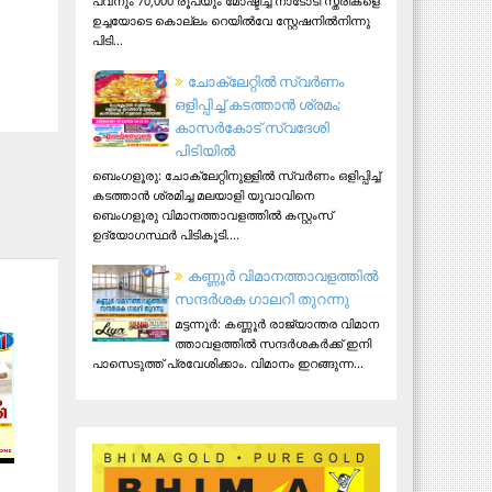
പവനും 70,000 രൂപയും മോഷ്ടിച്ച നാടോടി സ്ത്രീകളെ
ഉച്ചയോടെ കൊല്ലം റെയിൽവേ സ്റ്റേഷനിൽനിന്നു
പിടി...
ചോക്ലേറ്റിൽ സ്വർണം
ഒളിപ്പിച്ച് കടത്താൻ ശ്രമം;
കാസർകോട് സ്വദേശി
പിടിയില്‍
ബെംഗളൂരു: ചോക്ലേറ്റിനുള്ളിൽ സ്വർണം ഒളിപ്പിച്ച്
കടത്താൻ ശ്രമിച്ച മലയാളി യുവാവിനെ
ബെംഗളൂരു വിമാനത്താവളത്തിൽ കസ്റ്റംസ്
ഉദ്യോഗസ്ഥർ പിടികൂടി....
ക​ണ്ണൂ​ർ വി​മാ​ന​ത്താ​വ​ള​ത്തി​ൽ
സ​ന്ദ​ർ​ശ​ക ഗാ​ല​റി തു​റ​ന്നു
മ​ട്ട​ന്നൂ​ർ: ക​ണ്ണൂ​ർ രാ​ജ്യാ​ന്ത​ര വി​മാ​ന​
ത്താ​വ​ള​ത്തി​ൽ സ​ന്ദ​ർ​ശ​ക​ർ​ക്ക് ഇ​നി
പാ​സെ​ടു​ത്ത് പ്ര​വേ​ശി​ക്കാം. വി​മാ​നം ഇ​റ​ങ്ങു​ന്ന...