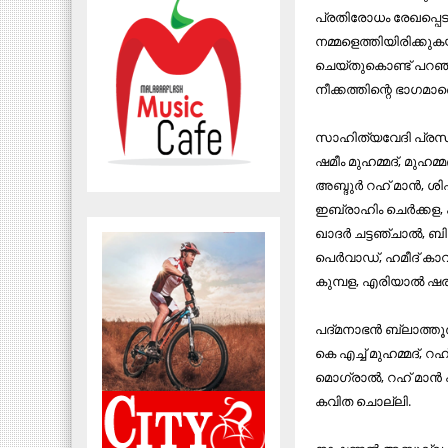
പ്രതിരോധം രേഖപ്പെടു
നമ്മളെത്തിയിരിക്കു
ചെയ്തുകൊണ്ട് പറഞ്
നീക്കത്തിന്റെ ഭാഗമാണെ
സാഹിത്യവേദി പ്രസിഡന
ഷമീം മുഹമ്മദ്, മുഹമ
അബ്ദുര്‍ റഹ് മാന്‍, 
ഇബ്രാഹിം ചെര്‍ക്കള, 
ഖാദര്‍ ചട്ടഞ്ചാല്‍, 
പെര്‍വാഡ്, ഹമീദ് കാ
കുമ്പള, എരിയാല്‍ ഷരീ
പദ്മനാഭന്‍ ബ്ലാത്തൂര്
കെ എച്ച് മുഹമ്മദ്, റഹ്
മൊഗ്രാല്‍, റഹ് മാന്‍ 
കവിത ചൊല്ലി.