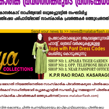
വ ഭേദഗതി നിയമത്തിനെതിരെ സാംസ്‌കാരിക പ്രവര്‍ത്തകരുടെ പ്രതിഷേധ
കോട് സാഹിത്യവേദി ഒപ്പുമരച്ചുവട്ടില്‍ സംഘടിപ്പിച്ച 'നമ്മളൊന്ന്' പ്രതി
‌കാരിക പ്രവര്‍ത്തകര്‍ ഒത്തുചേര്‍ന്നത്.[www.malabarflash.com]
ിത കൊണ്ടും ചിത്ര രചനയിലൂടെയും മാപ്പിളപ്പാട്ടിലൂടെയും പ്രതിഷേധ