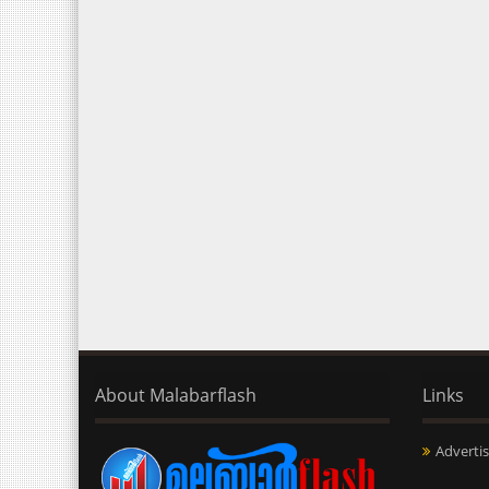
About Malabarflash
Links
Advertis