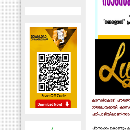
കാസര്‍കോട്: പൗരത്
ശ്രദ്ധേയമായി. കാസര്‍
പരിപാടിയിലാണ് സാംസ്
പ്രസംഗം കൊണ്ടും കവ