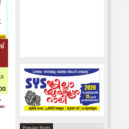
ം
ഷേധ
Popular Posts