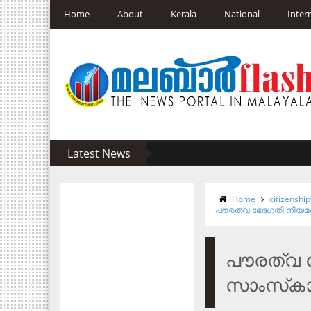
Home
About
Kerala
National
Inter
Latest News
Home
citizenshi
പൗരത്വ ഭേദഗതി നിയമത
പൗരത്വ 
സാംസ്‌കാ