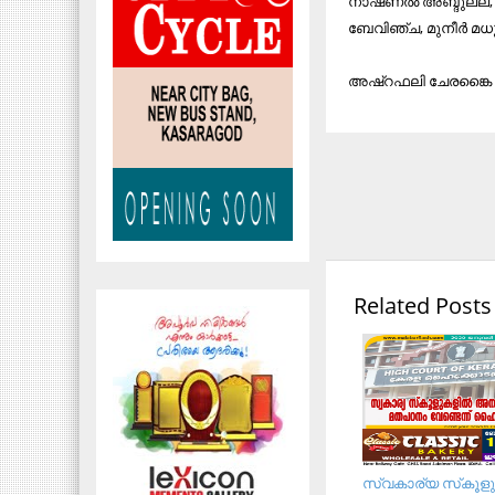
നാഷണല്‍ അബ്ദുല്ല, എം
ബേവിഞ്ച, മുനീര്‍ മധൂര്
അഷ്റഫലി ചേരങ്കൈ സ്
Related Posts
സ്വകാര്യ സ്‌കൂളു