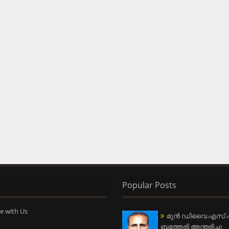
Popular Posts
e with Us
മുന്‍ ഡിവൈ.എസ്.പ
ബത്തേരി അന്തരിച്ചു