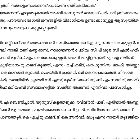
ത്തി. നമ്മളൊന്നാണെന്ന് പറയേണ്ട ഗതികേടിലേക്ക്
കയാണെന്ന് എഴുത്തുകാരന്‍ അംബികാസുതന്‍ മാങ്ങാട് പരിപാടി ഉദ്ഘാടനം
ഞു. പൗരത്വ ഭേദഗതി ജനങ്ങളില്‍ വിഭാഗീയത ഉണ്ടാക്കാനുള്ള ആസൂത്രിത
ന്നും അദ്ദേഹം കുറ്റപ്പെടുത്തി.
്റ് റഹ് മാന്‍ തായലങ്ങാടി അധ്യക്ഷത വഹിച്ചു. കൂക്കള്‍ ബാലകൃഷ്ണന്‍,
്മദലി നാങ്കി, മണികണ്ഠ ദാസ്, നാരായണന്‍ പേരിയ, സി പി ശുഭ, സി എല്‍ ഹമീ
ശിഫാനി മുജീബ്, എം കെ രാധാകൃഷ്ണന്‍, ഷാഫി മാപ്പിളക്കുണ്ട്, എം എ നജീബ്,
കുട്ടിയാനം മുഹമ്മദ് കുഞ്ഞി, എസ് എച്ച് ഹമീദ്, ഷറഫുന്നിസ ഷാഫി, അബ്ദുല
ബി കെ മുഹമ്മദ് കുഞ്ഞി, മൊയ്തീന്‍ കുഞ്ഞി, ബി കെ സുകുമാരന്‍, നിസാര്‍
വില്‍, മൊയ്തീന്‍ കുഞ്ഞി സി എസ്, മുജീബ് അഹ് മദ്, ബി എം സാദിഖ്, അഹ്
ഫ്, മറിയംബി സ്വലാഹുദ്ദീന്‍, സക്കീന അക്ബര്‍ എന്നിവര്‍ പ്രസംഗിച്ചു.
‍, എ ബെണ്ടിച്ചാല്‍, യൂനുസ് കട്ടത്തടുക്ക, രവീന്ദ്രന്‍ പാടി, എരിയാല്‍ അബ്ദു
 മാന്‍ മുട്ടത്തൊടി, പുഷ്പാകരന്‍ ബെണ്ടിച്ചാല്‍, രവീന്ദ്രന്‍ നായര്‍, ഖാലിദ്
പാണത്തൂര്‍, കെ എച്ച് മുഹമ്മദ്, ടി കെ അന്‍വര്‍, മധു എസ് നായര്‍ തുടങ്ങിയവ