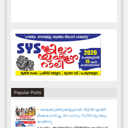
Popular Posts
കൈക്കുഞ്ഞുങ്ങളുമായി വീട്ടിൽ എത്തി
ഭിക്ഷ ചോദിച്ചു, 44 പവനും 70,000 രൂപയും
കവർന്നു
കൊല്ലം: ആറ്റിങ്ങലിലെ വീട്ടിൽനിന്നു രാവിലെ 44