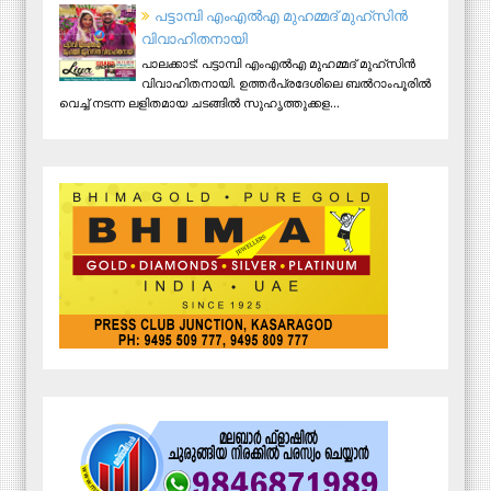
പട്ടാമ്പി എംഎല്‍എ മുഹമ്മദ് മുഹ്‌സിന്‍
വിവാഹിതനായി
പാലക്കാട്: പട്ടാമ്പി എംഎല്‍എ മുഹമ്മദ് മുഹ്‌സിന്‍
വിവാഹിതനായി. ഉത്തര്‍പ്രദേശിലെ ബല്‍റാംപൂരില്‍
വെച്ച് നടന്ന ലളിതമായ ചടങ്ങില്‍ സുഹൃത്തുക്കള...