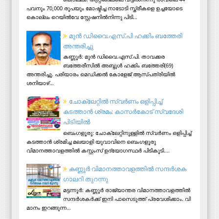
പവനും 70,000 രൂപയും മോഷ്ടിച്ച നാടോടി സ്ത്രീകളെ ഉച്ചയോടെ
കൊല്ലം റെയിൽവേ സ്റ്റേഷനിൽനിന്നു പിടി...
മുന്‍ ഡിവൈ.എസ്.പി ഹക്കിം ബത്തേരി
അന്തരിച്ചു
കണ്ണൂര്‍: മുന്‍ ഡിവൈ.എസ്.പി. താവക്കര
ബത്തേരീസില്‍ അബ്ദുള്‍ ഹക്കിം ബത്തേരി(69)
അന്തരിച്ചു. പരിയാരം മെഡിക്കല്‍ കോളേജ് ആസ്​പത്രിയില്‍
ശനിയാഴ്...
ചോക്ലേറ്റിൽ സ്വർണം ഒളിപ്പിച്ച്
കടത്താൻ ശ്രമം; കാസർകോട് സ്വദേശി
പിടിയില്‍
ബെംഗളൂരു: ചോക്ലേറ്റിനുള്ളിൽ സ്വർണം ഒളിപ്പിച്ച്
കടത്താൻ ശ്രമിച്ച മലയാളി യുവാവിനെ ബെംഗളൂരു
വിമാനത്താവളത്തിൽ കസ്റ്റംസ് ഉദ്യോഗസ്ഥർ പിടികൂടി....
ക​ണ്ണൂ​ർ വി​മാ​ന​ത്താ​വ​ള​ത്തി​ൽ സ​ന്ദ​ർ​ശ​ക
ഗാ​ല​റി തു​റ​ന്നു
മ​ട്ട​ന്നൂ​ർ: ക​ണ്ണൂ​ർ രാ​ജ്യാ​ന്ത​ര വി​മാ​ന​ത്താ​വ​ള​ത്തി​ൽ
സ​ന്ദ​ർ​ശ​ക​ർ​ക്ക് ഇ​നി പാ​സെ​ടു​ത്ത് പ്ര​വേ​ശി​ക്കാം. വി​
മാ​നം ഇ​റ​ങ്ങു​ന്ന...