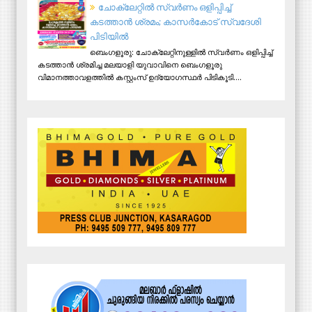
ചോക്ലേറ്റിൽ സ്വർണം ഒളിപ്പിച്ച്
കടത്താൻ ശ്രമം; കാസർകോട് സ്വദേശി
പിടിയില്‍
ബെംഗളൂരു: ചോക്ലേറ്റിനുള്ളിൽ സ്വർണം ഒളിപ്പിച്ച്
കടത്താൻ ശ്രമിച്ച മലയാളി യുവാവിനെ ബെംഗളൂരു
വിമാനത്താവളത്തിൽ കസ്റ്റംസ് ഉദ്യോഗസ്ഥർ പിടികൂടി....