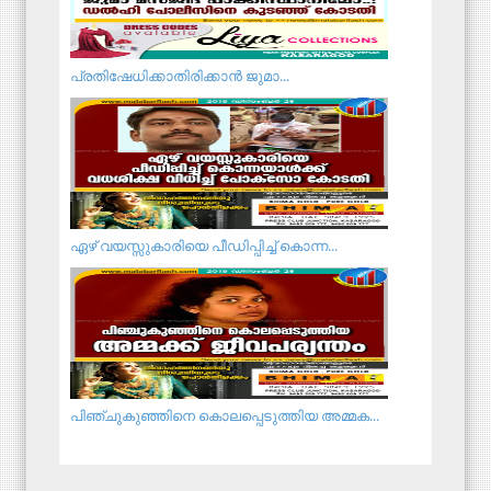
പ്ര​തി​ഷേ​ധി​ക്കാ​തി​രി​ക്കാ​ൻ ജുമാ...
ഏഴ് വയസ്സുകാരിയെ പീഡിപ്പിച്ച് കൊന്ന...
പിഞ്ചുകുഞ്ഞിനെ കൊലപ്പെടുത്തിയ അമ്മക...