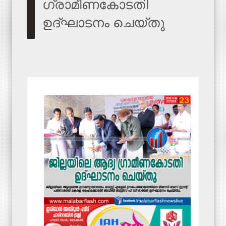
ഗ്രാമീണകോടതി
ഉദ്ഘാടനം ചെയ്തു