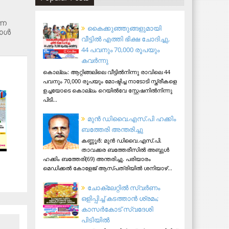
്ന
കൈക്കുഞ്ഞുങ്ങളുമായി
ള്‍
വീട്ടിൽ എത്തി ഭിക്ഷ ചോദിച്ചു,
44 പവനും 70,000 രൂപയും
കവർന്നു
കൊല്ലം: ആറ്റിങ്ങലിലെ വീട്ടിൽനിന്നു രാവിലെ 44
പവനും 70,000 രൂപയും മോഷ്ടിച്ച നാടോടി സ്ത്രീകളെ
ഉച്ചയോടെ കൊല്ലം റെയിൽവേ സ്റ്റേഷനിൽനിന്നു
പിടി...
മുന്‍ ഡിവൈ.എസ്.പി ഹക്കിം
ബത്തേരി അന്തരിച്ചു
കണ്ണൂര്‍: മുന്‍ ഡിവൈ.എസ്.പി.
താവക്കര ബത്തേരീസില്‍ അബ്ദുള്‍
ഹക്കിം ബത്തേരി(69) അന്തരിച്ചു. പരിയാരം
മെഡിക്കല്‍ കോളേജ് ആസ്​പത്രിയില്‍ ശനിയാഴ്...
ചോക്ലേറ്റിൽ സ്വർണം
ഒളിപ്പിച്ച് കടത്താൻ ശ്രമം;
കാസർകോട് സ്വദേശി
പിടിയില്‍