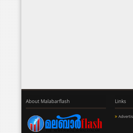
About Malabarflash
Links
Advertis