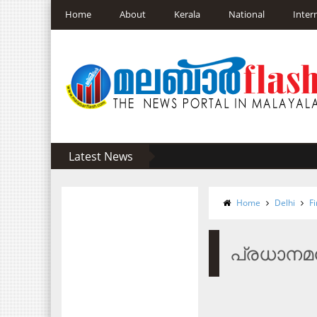
Home
About
Kerala
National
Inter
Latest News
Home
Delhi
Fi
പ്രധാനമന