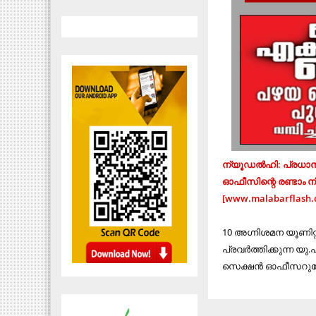
ന്യൂഡല്‍ഹി: പ്രധാന
ഓഫീസിന്റെ രണ്ടാം നി
[www.malabarflash.
10 അഗ്നിശമന യൂണിറ്റുക
പ്രവര്‍ത്തിക്കുന്ന യു.
സെക്ഷന്‍ ഓഫീസറുടേത