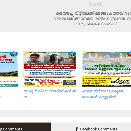
Next
കടയടച്ച് വീട്ടിലേക്ക് മടങ്ങുകയായിരുന
വ്യാപാരിക്ക് നേരെ രണ്ടംഗ സംഘം വാ
വീശി; കൈക്ക് പരിക്ക്
സ്‌കൂള്‍ വിദ്യാര്‍ത്ഥിനികള്‍ക്ക്
ഹജ്ജ് തീർത്ഥാടകരുടെ
...
സ്...
രേഖകൾ കണ്ണൂരിൽ ...
og Comments
Facebook Comments