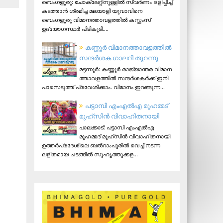
ബെംഗളൂരു: ചോക്ലേറ്റിനുള്ളിൽ സ്വർണം ഒളിപ്പിച്ച്
കടത്താൻ ശ്രമിച്ച മലയാളി യുവാവിനെ
ബെംഗളൂരു വിമാനത്താവളത്തിൽ കസ്റ്റംസ്
ഉദ്യോഗസ്ഥർ പിടികൂടി....
ക​ണ്ണൂ​ർ വി​മാ​ന​ത്താ​വ​ള​ത്തി​ൽ
സ​ന്ദ​ർ​ശ​ക ഗാ​ല​റി തു​റ​ന്നു
മ​ട്ട​ന്നൂ​ർ: ക​ണ്ണൂ​ർ രാ​ജ്യാ​ന്ത​ര വി​മാ​ന​
ത്താ​വ​ള​ത്തി​ൽ സ​ന്ദ​ർ​ശ​ക​ർ​ക്ക് ഇ​നി
പാ​സെ​ടു​ത്ത് പ്ര​വേ​ശി​ക്കാം. വി​മാ​നം ഇ​റ​ങ്ങു​ന്ന...
പട്ടാമ്പി എംഎല്‍എ മുഹമ്മദ്
മുഹ്‌സിന്‍ വിവാഹിതനായി
പാലക്കാട്: പട്ടാമ്പി എംഎല്‍എ
മുഹമ്മദ് മുഹ്‌സിന്‍ വിവാഹിതനായി.
ഉത്തര്‍പ്രദേശിലെ ബല്‍റാംപൂരില്‍ വെച്ച് നടന്ന
ലളിതമായ ചടങ്ങില്‍ സുഹൃത്തുക്കള...