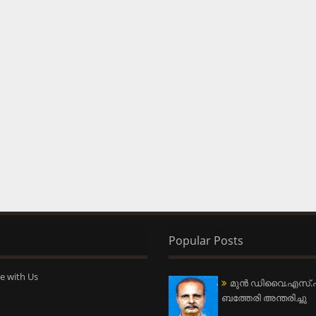
Popular Posts
e with Us
മുന്‍ ഡിവൈ.എസ്.പ
ബത്തേരി അന്തരിച്ചു