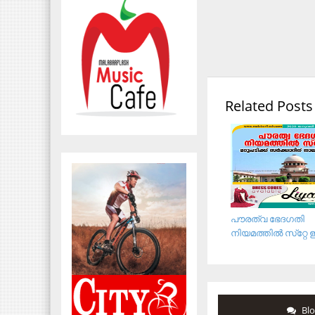
Related Posts
പൗരത്വ ഭേദഗതി
നിയമത്തില്‍ സ്‌റ്റേ ഇ
Bl