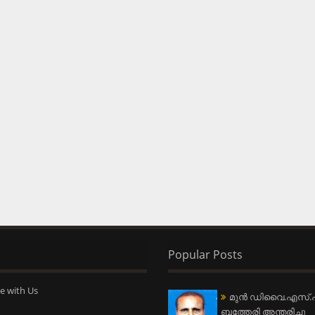
Popular Posts
e with Us
മുന്‍ ഡിവൈ.എസ്.പ
ബത്തേരി അന്തരിച്ചു