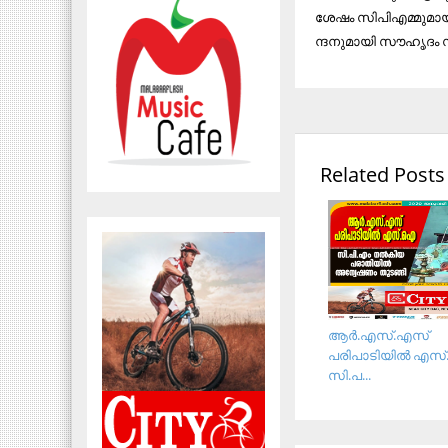
ശേ​​ഷം സി​​പി​​എ​​മ്മു​​മാ​​യ
ന്ദ​​നു​​മാ​​യി സൗ​​ഹൃ​​ദം സൂ​
Related Posts
ആർ.എസ്.എസ്
പരിപാടിയില്‍ എസ
സി.പ...