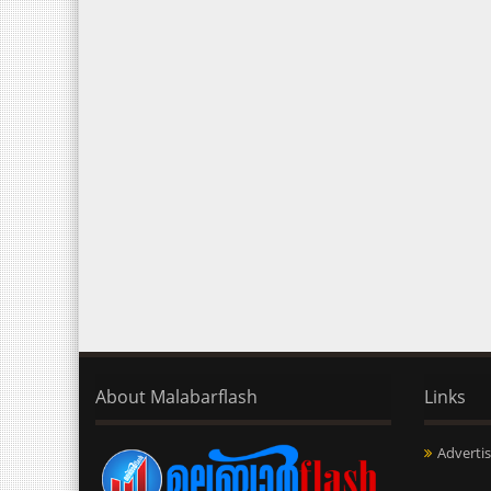
About Malabarflash
Links
Advertis