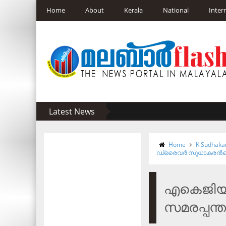
Home
About
Kerala
National
Inter
Latest News
Home
K Sudhaka
ഡ്രൈവർ സുധാകരന്‍റെ
എകെജിയ
സമരപ്പന്