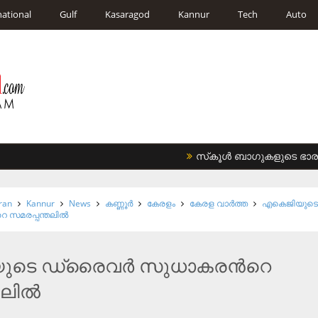
national
Gulf
Kasaragod
Kannur
Tech
Auto
സ്‌കൂള്‍ ബാഗുകളുടെ ഭാരം കുറ
ran
Kannur
News
കണ്ണൂര്‍
കേരളം
കേരള വാര്‍ത്ത
എകെജിയുട
 സമരപ്പന്തലിൽ
ുടെ ഡ്രൈവർ സുധാകരന്‍റെ
തലിൽ