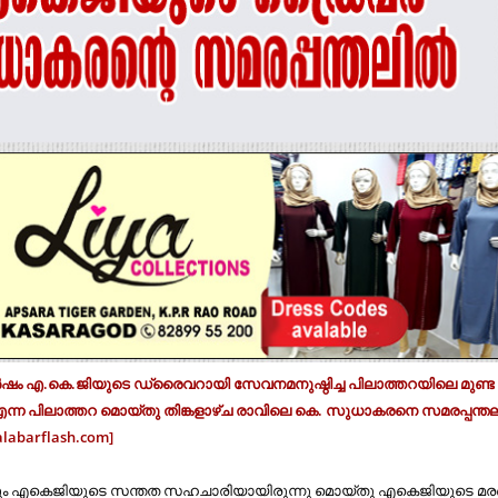
ർ​​ഷം എ.​​കെ.​​ജി​​യു​​ടെ ഡ്രൈ​​വ​​റാ​​യി സേ​​വ​​ന​​മ​​നു​​ഷ്ഠി​​ച്ച പി​​ലാ​​ത്ത​​റ​​യി​​ലെ മു​​ണ്ട
​​ന്ന പി​​ലാ​​ത്ത​​റ മൊ​​യ്തു തിങ്കളാഴ്ച രാ​​വി​​ലെ കെ. ​​സു​​ധാ​​ക​​ര​​നെ സ​​മ​​ര​​പ്പ​​ന്ത​​
w.malabarflash.com]
ലും എ​​കെ​​ജി​​യു​​ടെ സ​​ന്ത​​ത സ​​ഹ​​ചാ​​രി​​യാ​​യി​​രു​​ന്നു മൊ​​യ്തു എ​​കെ​​ജി​​യു​​ടെ മ​​ര​