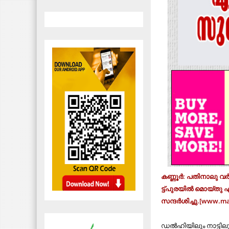
ക​​ണ്ണൂ​​ർ: പ​​തി​​നാ​​ലു വ​​
ട്ട്പു​​ര​​യി​​ൽ മൊ​​യ്തു എ
സ​​ന്ദ​​ർ​​ശി​​ച്ചു.[ww
ഡ​​ൽ​​ഹി​​യി​​ലും നാ​​ട്ടി​​