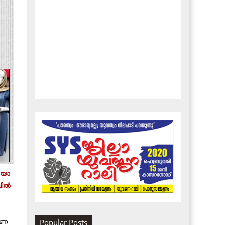
 യാ​​
ലി​​ൽ
​ണ​​
Popular Posts