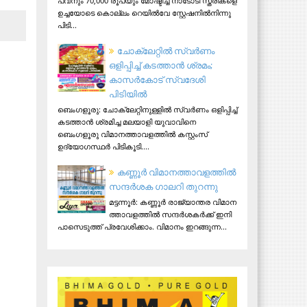
പവനും 70,000 രൂപയും മോഷ്ടിച്ച നാടോടി സ്ത്രീകളെ
ഉച്ചയോടെ കൊല്ലം റെയിൽവേ സ്റ്റേഷനിൽനിന്നു
പിടി...
ചോക്ലേറ്റിൽ സ്വർണം
ഒളിപ്പിച്ച് കടത്താൻ ശ്രമം;
കാസർകോട് സ്വദേശി
പിടിയില്‍
ബെംഗളൂരു: ചോക്ലേറ്റിനുള്ളിൽ സ്വർണം ഒളിപ്പിച്ച്
കടത്താൻ ശ്രമിച്ച മലയാളി യുവാവിനെ
ബെംഗളൂരു വിമാനത്താവളത്തിൽ കസ്റ്റംസ്
ഉദ്യോഗസ്ഥർ പിടികൂടി....
ക​ണ്ണൂ​ർ വി​മാ​ന​ത്താ​വ​ള​ത്തി​ൽ
സ​ന്ദ​ർ​ശ​ക ഗാ​ല​റി തു​റ​ന്നു
മ​ട്ട​ന്നൂ​ർ: ക​ണ്ണൂ​ർ രാ​ജ്യാ​ന്ത​ര വി​മാ​ന​
ത്താ​വ​ള​ത്തി​ൽ സ​ന്ദ​ർ​ശ​ക​ർ​ക്ക് ഇ​നി
പാ​സെ​ടു​ത്ത് പ്ര​വേ​ശി​ക്കാം. വി​മാ​നം ഇ​റ​ങ്ങു​ന്ന...