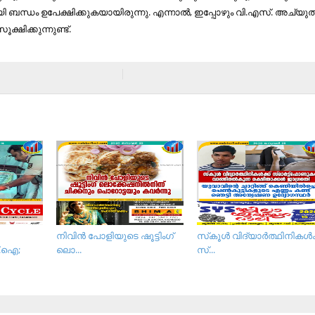
ി ബ​​ന്ധം ഉ​​പേ​​ക്ഷി​​ക്കു​​ക​​യാ​​യി​​രു​​ന്നു. എ​​ന്നാ​​ൽ, ഇ​​പ്പോ​​ഴും വി.​​എ​​സ്. അ​​ച്യു​​താ
​ക്ഷി​​ക്കു​​ന്നു​​ണ്ട്.
നി​വി​ൻ പോ​ളി​യു​ടെ ഷൂ​ട്ടിം​ഗ്
സ്‌കൂള്‍ വിദ്യാര്‍ത്ഥിനികള്‍ക
്.ഐ;
ലൊ​...
സ്...