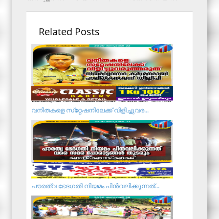
Related Posts
വനിതകളെ സ്‌റ്റേഷനിലേക്ക് വിളിച്ചുവര...
പൗരത്വ ഭേദഗതി നിയമം പിൻവലിക്കുന്നത്...