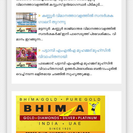
വിമാനത്താവളത്തിൽ കസ്റ്റംസ് ഉദ്യോഗസ്ഥർ പിടികൂടി....
ക​ണ്ണൂ​ർ വി​മാ​ന​ത്താ​വ​ള​ത്തി​ൽ സ​ന്ദ​ർ​ശ​ക
ഗാ​ല​റി തു​റ​ന്നു
മ​ട്ട​ന്നൂ​ർ: ക​ണ്ണൂ​ർ രാ​ജ്യാ​ന്ത​ര വി​മാ​ന​ത്താ​വ​ള​ത്തി​ൽ
സ​ന്ദ​ർ​ശ​ക​ർ​ക്ക് ഇ​നി പാ​സെ​ടു​ത്ത് പ്ര​വേ​ശി​ക്കാം. വി​
മാ​നം ഇ​റ​ങ്ങു​ന്ന...
പട്ടാമ്പി എംഎല്‍എ മുഹമ്മദ് മുഹ്‌സിന്‍
വിവാഹിതനായി
പാലക്കാട്: പട്ടാമ്പി എംഎല്‍എ മുഹമ്മദ് മുഹ്‌സിന്‍
വിവാഹിതനായി. ഉത്തര്‍പ്രദേശിലെ ബല്‍റാംപൂരില്‍
വെച്ച് നടന്ന ലളിതമായ ചടങ്ങില്‍ സുഹൃത്തുക്കള...