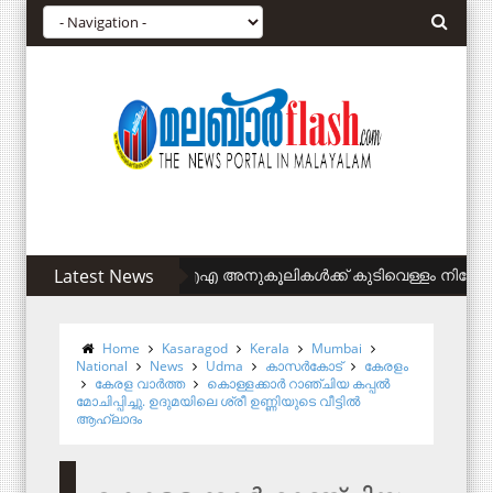
Latest News
സിഎഎ അനുകൂലികള്‍ക്ക് കുടിവെള്ളം നിഷേധിച്ചുവെ
Home
Kasaragod
Kerala
Mumbai
National
News
Udma
കാസര്‍കോട്
കേരളം
കേരള വാര്‍ത്ത
കൊള്ളക്കാർ റാഞ്ചിയ കപ്പൽ
മോചിപ്പിച്ചു. ഉദുമയിലെ ശ്രീ ഉണ്ണിയുടെ വീട്ടിൽ
ആഹ്ലാദം