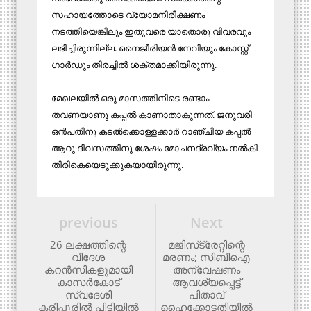
സഹായത്തോടെ വ്യോമനിരീക്ഷണം
നടത്തിയെങ്കിലും ഇതുവരെ യാതൊരു വിവരവും
ലഭിച്ചിരുന്നില്ല. നൈജീരിയൻ നേവിയും കോസ്റ്റ്
ഗാർഡും തിരച്ചിൽ ശക്തമാക്കിയിരുന്നു.
മേഖലയില്‍ ഒരു മാസത്തിനിടെ രണ്ടാം
തവണയാണു കപ്പൽ കാണാതാകുന്നത്. ജനുവരി
ഒൻപതിനു കടൽക്കൊള്ളക്കാർ റാഞ്ചിയ കപ്പൽ
ആറു ദിവസത്തിനു ശേഷം മോചനദ്രവ്യം നൽകി
തിരികെയെടുക്കുകയായിരുന്നു.
previous
Next
26 ലക്ഷത്തിന്റെ
മജിസ്‌ട്രേറ്റിന്റെ
വിദേശ
മരണം; സിബിഐ
കറന്‍സികളുമായി
അന്വേഷണം
കാസര്‍കോട്
ആവശ്യപ്പെട്ട്
സ്വദേശി
പിതാവ്
കരിപ്പൂരില്‍ പിടിയില്‍
ഹൈക്കോടതിയില്‍