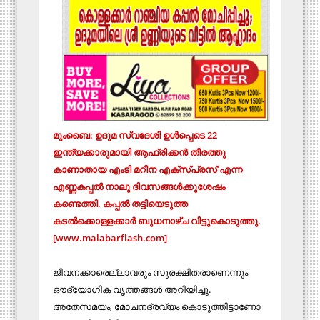
മുംബൈ: ഉദുമ സ്വദേശി ഉള്‍പ്പെടെ 22
ഇന്ത്യക്കാരുമായി ആഫ്രിക്കൻ തീരത്തു
കാണാതായ എംടി മറീന എക്സ്പ്രസ് എന്ന
എണ്ണകപ്പല്‍ നാലു ദിവസങ്ങൾക്കുശേഷം
കണ്ടെത്തി. കപ്പൽ തട്ടിയെടുത്ത
കടൽക്കൊള്ളക്കാർ ബുധനാഴ്ച വിട്ടുകൊടുത്തു.
[www.malabarflash.com]
ജീവനക്കാരെല്ലാവരും സുരക്ഷിതരാണെന്നും
ഔദ്യോഗിക വൃത്തങ്ങൾ അറിയിച്ചു.
അതേസമയം, മോചനദ്രവ്യം കൊടുത്തിട്ടാണോ