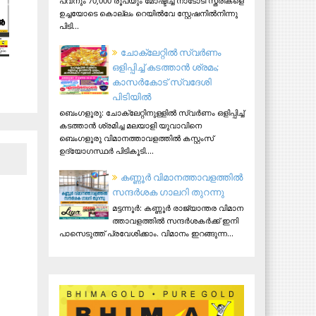
പവനും 70,000 രൂപയും മോഷ്ടിച്ച നാടോടി സ്ത്രീകളെ
ഉച്ചയോടെ കൊല്ലം റെയിൽവേ സ്റ്റേഷനിൽനിന്നു
പിടി...
ചോക്ലേറ്റിൽ സ്വർണം
ഒളിപ്പിച്ച് കടത്താൻ ശ്രമം;
കാസർകോട് സ്വദേശി
പിടിയില്‍
ബെംഗളൂരു: ചോക്ലേറ്റിനുള്ളിൽ സ്വർണം ഒളിപ്പിച്ച്
കടത്താൻ ശ്രമിച്ച മലയാളി യുവാവിനെ
ബെംഗളൂരു വിമാനത്താവളത്തിൽ കസ്റ്റംസ്
ഉദ്യോഗസ്ഥർ പിടികൂടി....
ക​ണ്ണൂ​ർ വി​മാ​ന​ത്താ​വ​ള​ത്തി​ൽ
സ​ന്ദ​ർ​ശ​ക ഗാ​ല​റി തു​റ​ന്നു
മ​ട്ട​ന്നൂ​ർ: ക​ണ്ണൂ​ർ രാ​ജ്യാ​ന്ത​ര വി​മാ​ന​
ത്താ​വ​ള​ത്തി​ൽ സ​ന്ദ​ർ​ശ​ക​ർ​ക്ക് ഇ​നി
പാ​സെ​ടു​ത്ത് പ്ര​വേ​ശി​ക്കാം. വി​മാ​നം ഇ​റ​ങ്ങു​ന്ന...