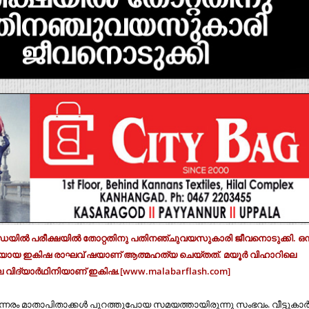
യില്‍ പരീക്ഷയില്‍ തോറ്റതിനു പതിനഞ്ചുവയസുകാരി ജീവനൊടുക്കി. ഒമ
ിനിയായ ഇകിഷ രാഘവ് ഷയാണ് ആത്മഹത്യ ചെയ്തത്. മയൂര്‍ വിഹാറിലെ
 വിദ്യാര്‍ഥിനിയാണ് ഇകിഷ.[www.malabarflash.com]
രം മാതാപിതാക്കള്‍ പുറത്തുപോയ സമയത്തായിരുന്നു സംഭവം. വീട്ടുകാര്