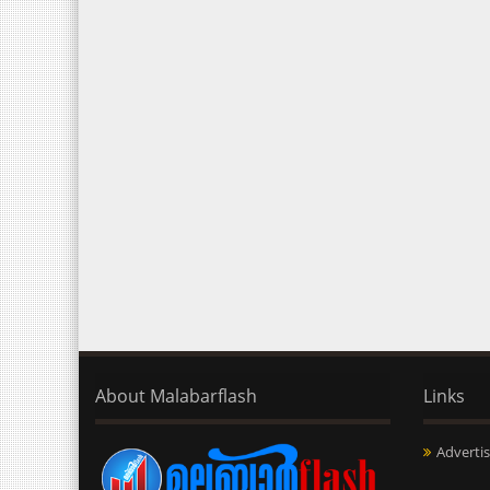
About Malabarflash
Links
Advertis