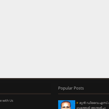
Popular Posts
e with Us
മുന്‍ ഡിവൈ.എസ്.പ
ബത്തേരി അന്തരിച്ചു