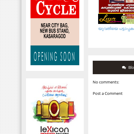
യു​വ​തി​യെ പ​ട്ടാ​പ്പ​ക​ല
Bl
No comments:
Post a Comment