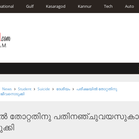
national
Gulf
Kasaragod
Kannur
Tech
Auto
സ്‌ക
News
Student
Suicide
ദേശീയം
പരീക്ഷയില്‍ തോറ്റതിനു
ജീവനൊടുക്കി
ില്‍ തോറ്റതിനു പതിനഞ്ചുവയസുകാ
്കി