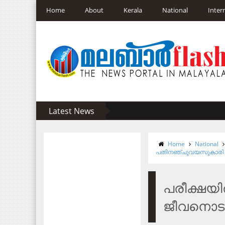
Home
About
Kerala
National
Inter
Latest News
Home
National
പതിനഞ്ചുവയസുകാരി 
പരീക്ഷയ
ജീവനൊടുക