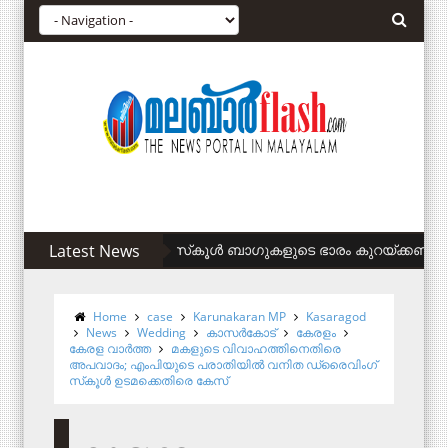
Latest News
സിഎഎ അനുകൂലികള്‍ക്ക് കുടിവെള്ളം ന
Home
case
Karunakaran MP
Kasaragod
News
Wedding
കാസര്‍കോട്
കേരളം
കേരള വാര്‍ത്ത
മകളുടെ വിവാഹത്തിനെതിരെ
അപവാദം; എംപിയുടെ പരാതിയില്‍ വനിത ഡ്രൈവിംഗ്
സ്‌കൂള്‍ ഉടമക്കെതിരെ കേസ്