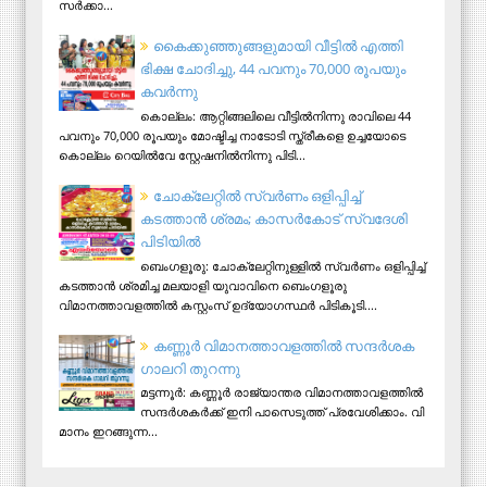
സര്‍ക്കാ...
കൈക്കുഞ്ഞുങ്ങളുമായി വീട്ടിൽ എത്തി
ഭിക്ഷ ചോദിച്ചു, 44 പവനും 70,000 രൂപയും
കവർന്നു
കൊല്ലം: ആറ്റിങ്ങലിലെ വീട്ടിൽനിന്നു രാവിലെ 44
പവനും 70,000 രൂപയും മോഷ്ടിച്ച നാടോടി സ്ത്രീകളെ ഉച്ചയോടെ
കൊല്ലം റെയിൽവേ സ്റ്റേഷനിൽനിന്നു പിടി...
ചോക്ലേറ്റിൽ സ്വർണം ഒളിപ്പിച്ച്
കടത്താൻ ശ്രമം; കാസർകോട് സ്വദേശി
പിടിയില്‍
ബെംഗളൂരു: ചോക്ലേറ്റിനുള്ളിൽ സ്വർണം ഒളിപ്പിച്ച്
കടത്താൻ ശ്രമിച്ച മലയാളി യുവാവിനെ ബെംഗളൂരു
വിമാനത്താവളത്തിൽ കസ്റ്റംസ് ഉദ്യോഗസ്ഥർ പിടികൂടി....
ക​ണ്ണൂ​ർ വി​മാ​ന​ത്താ​വ​ള​ത്തി​ൽ സ​ന്ദ​ർ​ശ​ക
ഗാ​ല​റി തു​റ​ന്നു
മ​ട്ട​ന്നൂ​ർ: ക​ണ്ണൂ​ർ രാ​ജ്യാ​ന്ത​ര വി​മാ​ന​ത്താ​വ​ള​ത്തി​ൽ
സ​ന്ദ​ർ​ശ​ക​ർ​ക്ക് ഇ​നി പാ​സെ​ടു​ത്ത് പ്ര​വേ​ശി​ക്കാം. വി​
മാ​നം ഇ​റ​ങ്ങു​ന്ന...