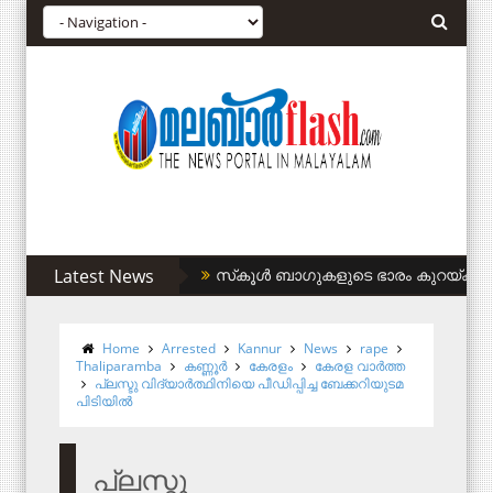
Latest News
സിഎഎ അനുകൂലികള്‍ക്ക് കുടിവെള്ളം ന
Home
Arrested
Kannur
News
rape
Thaliparamba
കണ്ണൂര്‍
കേരളം
കേരള വാര്‍ത്ത
പ്ലസ്ടു വിദ്യാര്‍ത്ഥിനിയെ പീഡിപ്പിച്ച ബേക്കറിയുടമ
പിടിയില്‍
പ്ലസ്ടു