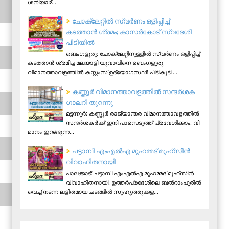
ശനിയാഴ്...
ചോക്ലേറ്റിൽ സ്വർണം ഒളിപ്പിച്ച്
കടത്താൻ ശ്രമം; കാസർകോട് സ്വദേശി
പിടിയില്‍
ബെംഗളൂരു: ചോക്ലേറ്റിനുള്ളിൽ സ്വർണം ഒളിപ്പിച്ച്
കടത്താൻ ശ്രമിച്ച മലയാളി യുവാവിനെ ബെംഗളൂരു
വിമാനത്താവളത്തിൽ കസ്റ്റംസ് ഉദ്യോഗസ്ഥർ പിടികൂടി....
ക​ണ്ണൂ​ർ വി​മാ​ന​ത്താ​വ​ള​ത്തി​ൽ സ​ന്ദ​ർ​ശ​ക
ഗാ​ല​റി തു​റ​ന്നു
മ​ട്ട​ന്നൂ​ർ: ക​ണ്ണൂ​ർ രാ​ജ്യാ​ന്ത​ര വി​മാ​ന​ത്താ​വ​ള​ത്തി​ൽ
സ​ന്ദ​ർ​ശ​ക​ർ​ക്ക് ഇ​നി പാ​സെ​ടു​ത്ത് പ്ര​വേ​ശി​ക്കാം. വി​
മാ​നം ഇ​റ​ങ്ങു​ന്ന...
പട്ടാമ്പി എംഎല്‍എ മുഹമ്മദ് മുഹ്‌സിന്‍
വിവാഹിതനായി
പാലക്കാട്: പട്ടാമ്പി എംഎല്‍എ മുഹമ്മദ് മുഹ്‌സിന്‍
വിവാഹിതനായി. ഉത്തര്‍പ്രദേശിലെ ബല്‍റാംപൂരില്‍
വെച്ച് നടന്ന ലളിതമായ ചടങ്ങില്‍ സുഹൃത്തുക്കള...