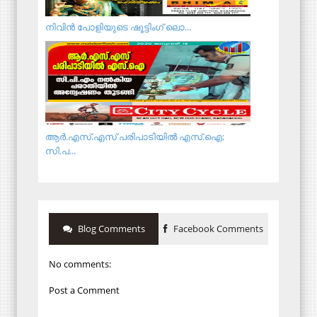
നി​വി​ൻ പോ​ളി​യു​ടെ ഷൂ​ട്ടിം​ഗ് ലൊ​...
ആർ.എസ്.എസ് പരിപാടിയില്‍ എസ്.ഐ;
സി.പ...
Blog Comments
Facebook Comments
No comments:
Post a Comment