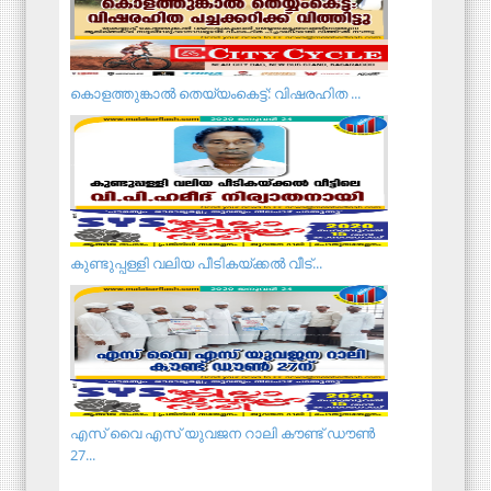
കൊളത്തുങ്കാൽ തെയ്യംകെട്ട്: വിഷരഹിത ...
കുണ്ടുപ്പള്ളി വലിയ പീടികയ്ക്കൽ വീട്...
എസ് വൈ എസ് യുവജന റാലി കൗണ്ട് ഡൗൺ
27...