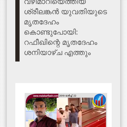
വഴിമാറിയെത്തിയ
ശ്രീലങ്കന്‍ യുവതിയുടെ
മൃതദേഹം
കൊണ്ടുപോയി:
റഫീഖിന്റെ മൃതദേഹം
ശനിയാഴ്ച എത്തും