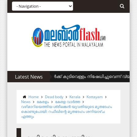
ിഎഎ അനുകൂലികള്‍ക്ക് കുടിവെള്ളം നിഷേധിച്ചുവെന്ന് വ്യാജപ്രച
Latest News
Home
Dead body
Kerala
Kottayam
News
കേരളം
കേരള വാര്‍ത്ത
വഴിമാറിയെത്തിയ ശ്രീലങ്കന്‍ യുവതിയുടെ മൃതദേഹം
കൊണ്ടുപോയി: റഫീഖിന്റെ മൃതദേഹം ശനിയാഴ്ച
എത്തും