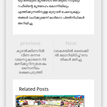
യുവതിയുടെ മൃതദേഹം അവരുടെ നാട്ടിലും
റഫീഖിന്റെ മൃതദേഹം കോന്നിയിലും
എത്തിക്കുന്നതിനുള്ള മുഴുവന്‍ ചെലവുകളും
തങ്ങള്‍ വഹിക്കുമെന്ന് കാര്‍ഗോ പ്രതിനിധികള്‍
അറിയിച്ചു.
previous
Next
കുഴല്‍ക്കിണറില്‍
വ​ട​ക​ര​യി​ൽ ബൈ​ക്കി​
വീണ ഒന്നര
ൽ ലോ​റി​യി​ടി​ച്ച് ദ​മ്പ​
വയസുകാരനെ 48
തി​ക​ൾ മ​രി​ച്ചു
മണിക്കൂറിനുശേഷം
സൈന്യം
രക്ഷപ്പെടുത്തി
Related Posts