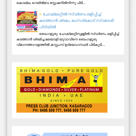
കൊല്ലം റെയിൽവേ സ്റ്റേഷനിൽനിന്നു പിടി...
ചോക്ലേറ്റിൽ സ്വർണം ഒളിപ്പിച്ച്
കടത്താൻ ശ്രമം; കാസർകോട് സ്വദേശി
പിടിയില്‍
ബെംഗളൂരു: ചോക്ലേറ്റിനുള്ളിൽ സ്വർണം ഒളിപ്പിച്ച്
കടത്താൻ ശ്രമിച്ച മലയാളി യുവാവിനെ ബെംഗളൂരു
വിമാനത്താവളത്തിൽ കസ്റ്റംസ് ഉദ്യോഗസ്ഥർ പിടികൂടി....