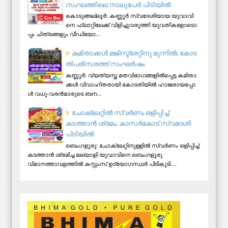
സംഘത്തിലെ നാലുപേർ പിടിയിൽ
കൊ​ടു​ങ്ങ​ല്ലൂ​ർ: ക​ണ്ണൂ​ർ സ്വ​ദേ​ശി​യാ​യ യു​വാ​വി​
നെ ഫ്ലാ​റ്റി​ലേ​ക്ക് വി​ളി​ച്ചു​വ​രു​ത്തി യു​വ​തി​ക​ളോ​ടൊ​
പ്പം ചി​ത്ര​ങ്ങ​ളും വീ​ഡി​യോ...
ക​മി​താ​ക്ക​ൾ മ​ജി​സ്ട്രേ​റ്റി​നു മു​ന്നി​ൽ; കോ​ട​
തി​പ​രി​സ​ര​ത്ത് സം​ഘ​ർ​ഷം
ക​ണ്ണൂ​ർ: വ്യ​ത്യ​സ്ത മ​ത​വി​ഭാ​ഗ​ങ്ങ​ളി​ൽ​പ്പെ​ട്ട ക​മി​താ​
ക്ക​ൾ വി​വാ​ഹി​ത​രാ​യി കോ​ട​തി​യി​ൽ ഹാ​ജ​രാ​യ​പ്പോ​
ൾ വ​ധൂ-​വ​ര​ൻ​മാ​രു​ടെ ബ​ന...
ചോക്ലേറ്റിൽ സ്വർണം ഒളിപ്പിച്ച്
കടത്താൻ ശ്രമം; കാസർകോട് സ്വദേശി
പിടിയില്‍
ബെംഗളൂരു: ചോക്ലേറ്റിനുള്ളിൽ സ്വർണം ഒളിപ്പിച്ച്
കടത്താൻ ശ്രമിച്ച മലയാളി യുവാവിനെ ബെംഗളൂരു
വിമാനത്താവളത്തിൽ കസ്റ്റംസ് ഉദ്യോഗസ്ഥർ പിടികൂടി....