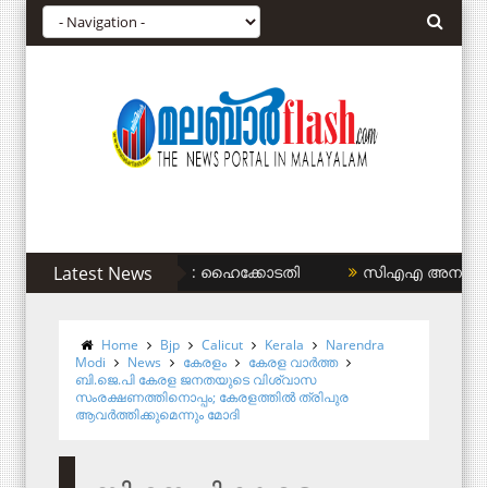
ുടെ ഭാരം കുറയ്ക്കണം: ഹൈക്കോടതി
Latest News
സിഎഎ അനുകൂലികള്‍ക്ക
Home
Bjp
Calicut
Kerala
Narendra
Modi
News
കേരളം
കേരള വാര്‍ത്ത
ബി.ജെ.പി കേരള ജനതയുടെ വിശ്വാസ
സംരക്ഷണത്തിനൊപ്പം; കേരളത്തില്‍ ത്രിപുര
ആവര്‍ത്തിക്കുമെന്നും മോദി