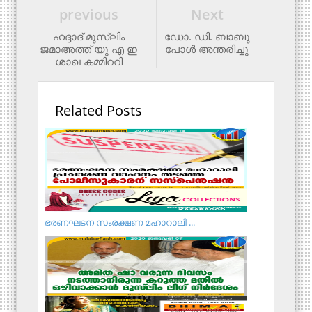
previous
Next
ഹദ്ദാദ് മുസ്ലിം
ഡോ. ​ഡി. ബാ​ബു
ജമാഅത്ത് യു എ ഇ
പോ​ൾ അ​ന്ത​രി​ച്ചു
ശാഖ കമ്മിററി
Related Posts
ഭ​ര​ണ​ഘ​ട​ന സം​ര​ക്ഷ​ണ മ​ഹാ​റാ​ലി ...