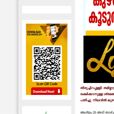
തിരുച്ചിറപ്പള്ളി: തമി
രക്ഷിക്കാനുള്ള ശ്രമങ
പതിച്ചു. നിലവിൽ കു
ആദ്യം 26 അടി താഴ്ചയി