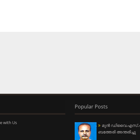
Popular Posts
e with Us
മുന്‍ ഡിവൈ.എസ്.പ
ബത്തേരി അന്തരിച്ചു