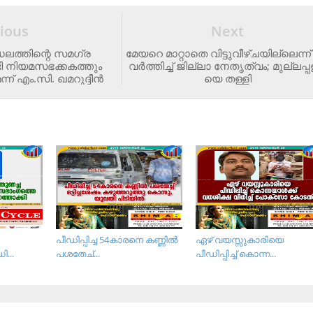
ious
Next
ലത്തിന്റെ സമഗ്ര
മേ​യ​റെ മാ​റ്റാ​തെ വി​ട്ടു​വീ​ഴ്ച​യി​ല്ലെ​​ന്
ി നിയമസഭക്കകത്തും
വ​ർ​ത്തി​ച്ച് ജി​ല്ലാ നേ​തൃ​ത്വം; മു​ല്ല​പ്പ​ള
ന് എം.സി. ഖമറുദ്ദീൻ
യെ ത​ള്ളി
പീഡിപ്പിച്ച 54കാരനെ കണ്ണില്‍
ഏഴ് വയസ്സുകാരിയെ
ി...
പശതേച്...
പീഡിപ്പിച്ച് കൊന്ന...