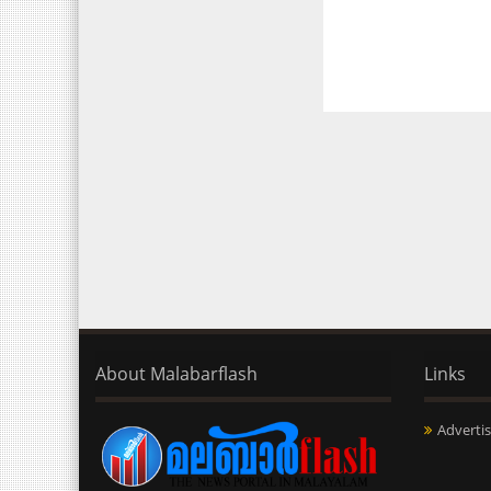
About Malabarflash
Links
Advertis