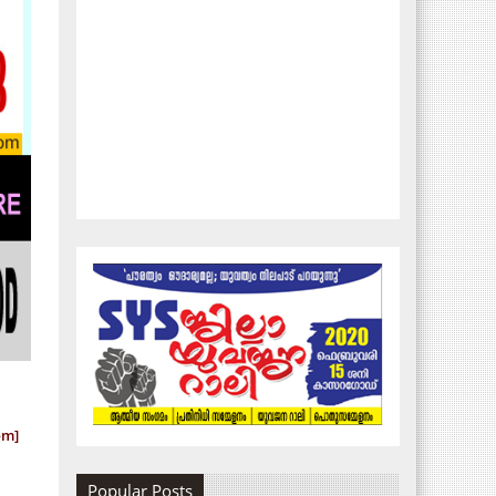
om]
Popular Posts