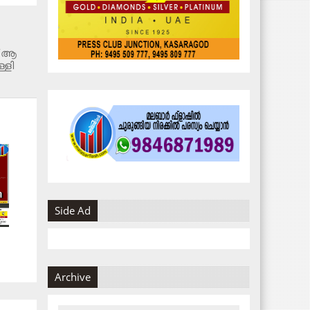
ന് ആ​
്ളി​
Side Ad
Archive