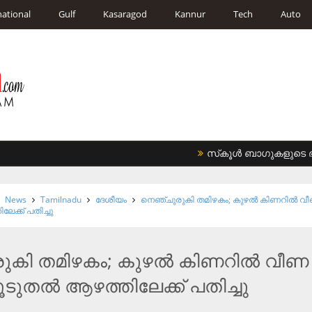
national
Gulf
Kasaragod
Kannur
Tech
Auto
സ്‌കൂള്‍ ബാഗുകളുടെ ഭാരം 
News
Tamilnadu
ദേശീയം
നെഞ്ചുരുകി തമിഴകം; കുഴല്‍ കിണറില്‍ വ
േക്ക് പതിച്ചു
കി തമിഴകം; കുഴല്‍ കിണറില്‍ വീണ
ടുതല്‍ ആഴത്തിലേക്ക് പതിച്ചു