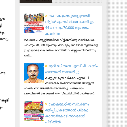
കൈക്കുഞ്ഞുങ്ങളുമായി
ൾ ഈ
വീട്ടിൽ എത്തി ഭിക്ഷ ചോദിച്ചു,
ടി
44 പവനും 70,000 രൂപയും
ും.
കവർന്നു
യതയും
കൊല്ലം: ആറ്റിങ്ങലിലെ വീട്ടിൽനിന്നു രാവിലെ 44
പവനും 70,000 രൂപയും മോഷ്ടിച്ച നാടോടി സ്ത്രീകളെ
ഉച്ചയോടെ കൊല്ലം റെയിൽവേ സ്റ്റേഷനിൽനിന്നു
പിടി...
മുന്‍ ഡിവൈ.എസ്.പി ഹക്കിം
ബത്തേരി അന്തരിച്ചു
ോടെ
കണ്ണൂര്‍: മുന്‍ ഡിവൈ.എസ്.പി.
താവക്കര ബത്തേരീസില്‍ അബ്ദുള്‍
ഹക്കിം ബത്തേരി(69) അന്തരിച്ചു. പരിയാരം
മെഡിക്കല്‍ കോളേജ് ആസ്​പത്രിയില്‍ ശനിയാഴ്...
കുട്ടി
ചോക്ലേറ്റിൽ സ്വർണം
ും
ഒളിപ്പിച്ച് കടത്താൻ ശ്രമം;
കാസർകോട് സ്വദേശി
പിടിയില്‍