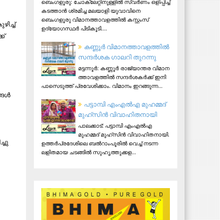
ബെംഗളൂരു: ചോക്ലേറ്റിനുള്ളിൽ സ്വർണം ഒളിപ്പിച്ച്
കടത്താൻ ശ്രമിച്ച മലയാളി യുവാവിനെ
ബെംഗളൂരു വിമാനത്താവളത്തിൽ കസ്റ്റംസ്
ിച്ച്
ഉദ്യോഗസ്ഥർ പിടികൂടി....
ക്
ക​ണ്ണൂ​ർ വി​മാ​ന​ത്താ​വ​ള​ത്തി​ൽ
സ​ന്ദ​ർ​ശ​ക ഗാ​ല​റി തു​റ​ന്നു
മ​ട്ട​ന്നൂ​ർ: ക​ണ്ണൂ​ർ രാ​ജ്യാ​ന്ത​ര വി​മാ​ന​
ത്താ​വ​ള​ത്തി​ൽ സ​ന്ദ​ർ​ശ​ക​ർ​ക്ക് ഇ​നി
പാ​സെ​ടു​ത്ത് പ്ര​വേ​ശി​ക്കാം. വി​മാ​നം ഇ​റ​ങ്ങു​ന്ന...
ങള്‍
പട്ടാമ്പി എംഎല്‍എ മുഹമ്മദ്
മുഹ്‌സിന്‍ വിവാഹിതനായി
പാലക്കാട്: പട്ടാമ്പി എംഎല്‍എ
മുഹമ്മദ് മുഹ്‌സിന്‍ വിവാഹിതനായി.
്ചു
ഉത്തര്‍പ്രദേശിലെ ബല്‍റാംപൂരില്‍ വെച്ച് നടന്ന
ലളിതമായ ചടങ്ങില്‍ സുഹൃത്തുക്കള...