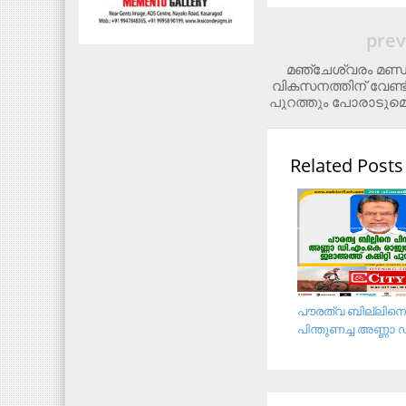
prev
മഞ്ചേശ്വരം മണ്ഡ
വികസനത്തിന് വേണ്ട
പുറത്തും പോരാടുമെന്
Related Posts
പൗരത്വ ബില്ലിനെ
പിന്തുണച്ച അണ്ണാ ഡ