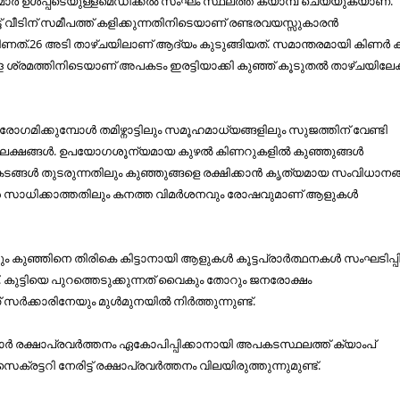
ാര്‍ ഉള്‍പ്പടെയുള്ളമെഡിക്കല്‍ സംഘം സ്ഥലത്ത് ക്യാമ്പ് ചെയ്യുകയാണ്.
 വീടിന് സമീപത്ത് കളിക്കുന്നതിനിടെയാണ് രണ്ടരവയസ്സുകാരന്‍
ീണത്.26 അടി താഴ്ചയിലാണ് ആദ്യം കുടുങ്ങിയത്. സമാന്തരമായി കിണര്‍ കുഴ
ള ശ്രമത്തിനിടെയാണ് അപകടം ഇരട്ടിയാക്കി കുഞ്ഞ് കൂടുതല്‍ താഴ്ചയിലേക്
രോഗമിക്കുമ്പോള്‍ തമിഴ്നാട്ടിലും സമൂഹമാധ്യങ്ങളിലും സുജത്തിന് വേണ്ടി
് ലക്ഷങ്ങള്‍. ഉപയോഗശൂന്യമായ കുഴല്‍ കിണറുകളില്‍ കുഞ്ഞുങ്ങള്‍
ങ്ങള്‍ തുടരുന്നതിലും കുഞ്ഞുങ്ങളെ രക്ഷിക്കാന്‍ കൃത്യമായ സംവിധാനങ്
്‍ സാധിക്കാത്തതിലും കനത്ത വിമര്‍ശനവും രോഷവുമാണ് ആളുകള്‍
്തും കുഞ്ഞിനെ തിരികെ കിട്ടാനായി ആളുകൾ കൂട്ടപ്രാർത്ഥനകൾ സംഘടിപ്പിച
. കുട്ടിയെ പുറത്തെടുക്കുന്നത് വൈകും തോറും ജനരോക്ഷം
് സർക്കാരിനേയും മുൾമുനയിൽ നിർത്തുന്നുണ്ട്.
രിമാർ രക്ഷാപ്രവർത്തനം ഏകോപിപ്പിക്കാനായി അപകടസ്ഥലത്ത് ക്യാംപ്
സെക്രട്ടറി നേരിട്ട് രക്ഷാപ്രവർത്തനം വിലയിരുത്തുന്നുമുണ്ട്.