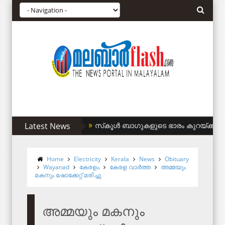
Latest News
സിഎഎ അനുകൂലികള്‍ക്ക് കുടിവെള്ളം 
Home
Electricity
Kerala
News
Obituary
Wayanad
കേരളം
കേരള വാര്‍ത്ത
അമ്മയും
മകനും ഷോക്കേറ്റ് മരിച്ചു
അമ്മയും മകനും