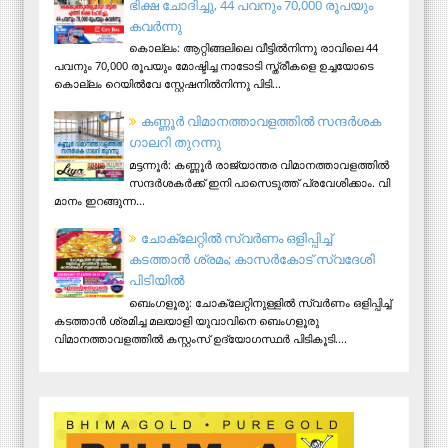
ഭിക്ഷ ചോദിച്ചു, 44 പവനും 70,000 രൂപയും
കവർന്നു
കൊല്ലം: ആറ്റിങ്ങലിലെ വീട്ടിൽനിന്നു രാവിലെ 44
പവനും 70,000 രൂപയും മോഷ്ടിച്ച നാടോടി സ്ത്രീകളെ ഉച്ചയോടെ
കൊല്ലം റെയിൽവേ സ്റ്റേഷനിൽനിന്നു പിടി...
ക​ണ്ണൂ​ർ വി​മാ​ന​ത്താ​വ​ള​ത്തി​ൽ സ​ന്ദ​ർ​ശ​ക
ഗാ​ല​റി തു​റ​ന്നു
മ​ട്ട​ന്നൂ​ർ: ക​ണ്ണൂ​ർ രാ​ജ്യാ​ന്ത​ര വി​മാ​ന​ത്താ​വ​ള​ത്തി​ൽ
സ​ന്ദ​ർ​ശ​ക​ർ​ക്ക് ഇ​നി പാ​സെ​ടു​ത്ത് പ്ര​വേ​ശി​ക്കാം. വി​
മാ​നം ഇ​റ​ങ്ങു​ന്ന...
ചോക്ലേറ്റിൽ സ്വർണം ഒളിപ്പിച്ച്
കടത്താൻ ശ്രമം; കാസർകോട് സ്വദേശി
പിടിയില്‍
ബെംഗളൂരു: ചോക്ലേറ്റിനുള്ളിൽ സ്വർണം ഒളിപ്പിച്ച്
കടത്താൻ ശ്രമിച്ച മലയാളി യുവാവിനെ ബെംഗളൂരു
വിമാനത്താവളത്തിൽ കസ്റ്റംസ് ഉദ്യോഗസ്ഥർ പിടികൂടി....