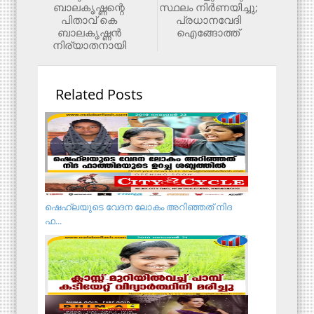
ബാലകൃഷ്ണന്റെ
സ്ഥലം നിർണയിച്ചു;
പിതാവ് കെ
പ്രധാനവേദി
ബാലകൃഷ്ണൻ
ഐങ്ങോത്ത്
നിര്യാതനായി
Related Posts
ഷെഹ്‌ലയുടെ വേദന ലോകം അറിഞ്ഞത് നിദ
ഫ...