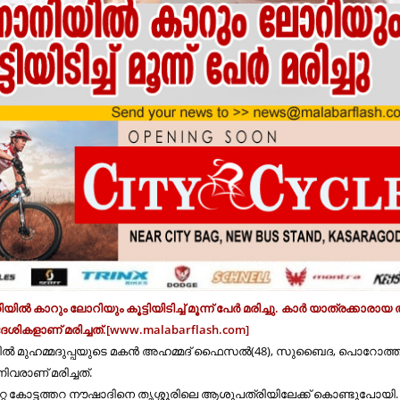
്‍ കാറും ലോറിയും കൂട്ടിയിടിച്ച് മൂന്ന് പേര്‍ മരിച്ചു. കാര്‍ യാത്രക്കാരായ ത
േശികളാണ് മരിച്ചത്.[www.malabarflash.com]
ില്‍ മുഹമ്മദുപ്പയുടെ മകന്‍ അഹമ്മദ് ഫൈസല്‍(48), സുബൈദ, പൊറോത്ത
നിവരാണ് മരിച്ചത്.
റ്റ കോട്ടത്തറ നൗഷാദിനെ തൃശ്ശൂരിലെ ആശുപത്രിയിലേക്ക് കൊണ്ടുപോയി.