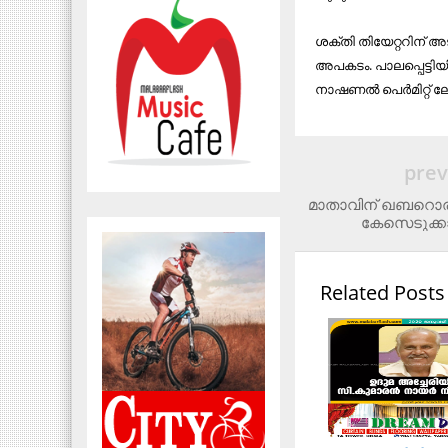
ശക്തി തിയേറ്ററിന് 
അപകടം. പാലപ്പെട്ടിയി
നാഷണല്‍ പെര്‍മിറ്റ്
prev
മാതാവിന്​ ഖബറൊ
കേസെടുക്ക
Related Posts