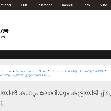
national
Gulf
Kasaragod
Kannur
Tech
Auto
Kerala
Malappuram
News
Obituary
കേരളം
കേരള വാര്‍ത്ത
ം കൂട്ടിയിടിച്ച് മൂന്ന് പേർ മരിച്ചു
ിൽ കാറും ലോറിയും കൂട്ടിയിടിച്ച് മൂന
ു