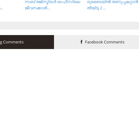
സബ് രജിസ്ട്രാര്‍ ഓഫീസിലെ
ദുബൈയില്‍ തണുപ്പകറ്റാന്‍
..
ജീവനക്കാരി...
തീയിട്ട 2 ...
og Comments
Facebook Comments