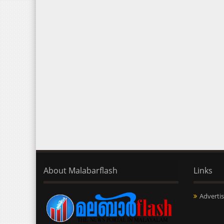
About Malabarflash
Links
Advertis