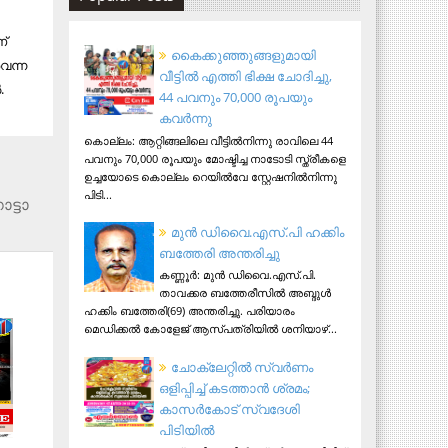
ണ്
കൈക്കുഞ്ഞുങ്ങളുമായി
െവന്ന
വീട്ടിൽ എത്തി ഭിക്ഷ ചോദിച്ചു,
.
44 പവനും 70,000 രൂപയും
കവർന്നു
കൊല്ലം: ആറ്റിങ്ങലിലെ വീട്ടിൽനിന്നു രാവിലെ 44
പവനും 70,000 രൂപയും മോഷ്ടിച്ച നാടോടി സ്ത്രീകളെ
ഉച്ചയോടെ കൊല്ലം റെയിൽവേ സ്റ്റേഷനിൽനിന്നു
പിടി...
ട്ടാ​
മുന്‍ ഡിവൈ.എസ്.പി ഹക്കിം
ബത്തേരി അന്തരിച്ചു
കണ്ണൂര്‍: മുന്‍ ഡിവൈ.എസ്.പി.
താവക്കര ബത്തേരീസില്‍ അബ്ദുള്‍
ഹക്കിം ബത്തേരി(69) അന്തരിച്ചു. പരിയാരം
മെഡിക്കല്‍ കോളേജ് ആസ്​പത്രിയില്‍ ശനിയാഴ്...
ചോക്ലേറ്റിൽ സ്വർണം
ഒളിപ്പിച്ച് കടത്താൻ ശ്രമം;
കാസർകോട് സ്വദേശി
പിടിയില്‍