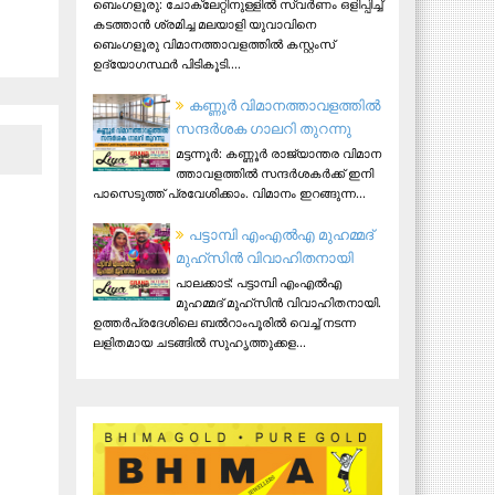
ബെംഗളൂരു: ചോക്ലേറ്റിനുള്ളിൽ സ്വർണം ഒളിപ്പിച്ച്
കടത്താൻ ശ്രമിച്ച മലയാളി യുവാവിനെ
ബെംഗളൂരു വിമാനത്താവളത്തിൽ കസ്റ്റംസ്
ഉദ്യോഗസ്ഥർ പിടികൂടി....
ക​ണ്ണൂ​ർ വി​മാ​ന​ത്താ​വ​ള​ത്തി​ൽ
സ​ന്ദ​ർ​ശ​ക ഗാ​ല​റി തു​റ​ന്നു
മ​ട്ട​ന്നൂ​ർ: ക​ണ്ണൂ​ർ രാ​ജ്യാ​ന്ത​ര വി​മാ​ന​
ത്താ​വ​ള​ത്തി​ൽ സ​ന്ദ​ർ​ശ​ക​ർ​ക്ക് ഇ​നി
പാ​സെ​ടു​ത്ത് പ്ര​വേ​ശി​ക്കാം. വി​മാ​നം ഇ​റ​ങ്ങു​ന്ന...
പട്ടാമ്പി എംഎല്‍എ മുഹമ്മദ്
മുഹ്‌സിന്‍ വിവാഹിതനായി
പാലക്കാട്: പട്ടാമ്പി എംഎല്‍എ
മുഹമ്മദ് മുഹ്‌സിന്‍ വിവാഹിതനായി.
ഉത്തര്‍പ്രദേശിലെ ബല്‍റാംപൂരില്‍ വെച്ച് നടന്ന
ലളിതമായ ചടങ്ങില്‍ സുഹൃത്തുക്കള...