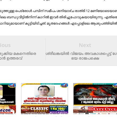
അടുത്തുള്ള പെട്രോള്‍ പമ്പിന് സമീപം ശനിയാഴ്ച രാത്രി 12 മണിയോടെയാ
ലെ ബന്ധുവീട്ടില്‍നിന്ന് കാറില്‍ ഇവര്‍ തിരിച്ചുപോവുകയായിരുന്നു. എതിര
 ലോറിയുമായാണ് കൂട്ടിയിടിച്ചത്. മൃതദേഹങ്ങള്‍ എടപ്പാളിലെ ആശുപത്രിയില്‍
ious
Next
രുക്കിയ മകനെതിരെ
ശ്രീ​ല​ങ്ക​യി​ൽ വി​ജ​യം അ​വ​കാ​ശ​പ്പെ​ട്ട് ഗോ​
ാൻ ഉത്തരവ്
ഭ​യ രാ​ജ​പ​ക്ഷെ