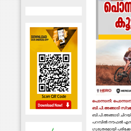
പൊന്നാനി: പൊന്നാനിയില
ബി.പി.അങ്ങാടി സ്വദ
ബി.പി.അങ്ങാടി ചിറയ
പറമ്പില്‍ നൗഫല്‍ എന്
ഗുരുതരമായി പരിക്കേ