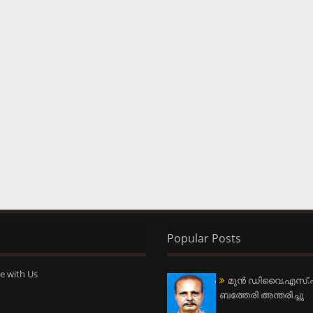
Popular Posts
e with Us
മുന്‍ ഡിവൈ.എസ്.പ
ബത്തേരി അന്തരിച്ചു