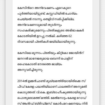
കേസിന്‍റെ അന്വേഷണം ഏറെകുറെ
പൂർത്തിയായിട്ടുണ്ട്, കസ്റ്റഡിയിൽ ചോദ്യം
ചെയ്യൽ നടന്നു, തെളിവ് നശിപ്പിക്കില്ല,
അന്വേഷണവുമായി തുടർന്നും
സഹകരിക്കുമെന്നും പ്രതികളുടെ അഭിഭാഷകർ
കോടതിയിൽ ഉറപ്പു നൽകി. കഴിഞ്ഞ 62
ദിവസമായി പ്രതികൾ ജയിലിലായിരുന്നു.
കേസിലെ മൂന്നാം പ്രതിയും കിറ്റ്കോ ജോയിൻറ്
ജനറൽ മാനേജരുമായ ബെന്നി പോളിന്
ഹൈകോടതി നേരത്തെ ജാമ്യം
അനുവദിച്ചിരുന്നു.
2014ൽ ​ഉ​മ്മ​ൻചാ​ണ്ടി മു​ഖ്യ​മ​ന്ത്രി​യാ​യി​രി​ക്കെ സ്​​
പീ​ഡ്​ കേ​ര​ള പ​ദ്ധ​തി​യി​ലാ​ണ്​ പാ​ല​ത്തി​ന്​​ അ​നു​മ​തി
കൊ​ടു​ത്ത​ത്. വി.​കെ. ഇ​ബ്രാ​ഹീം​കു​ഞ്ഞാ​യി​രു​ന്നു
പൊ​തു​മ​രാ​മ​ത്ത്​ മ​ന്ത്രി. മേ​ൽ​നോ​ട്ടം കേ​ര​ള റോ​ഡ്​​
സ്​ ആ​ൻ​ഡ്​​ ബ്രി​ഡ്​​ജ​സ്​ ​ കോ​ർ​പ​റേ​ഷ​നെ​യും നി​ർ​