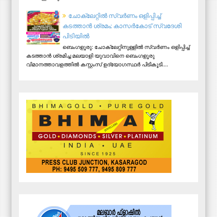
ചോക്ലേറ്റിൽ സ്വർണം ഒളിപ്പിച്ച്
കടത്താൻ ശ്രമം; കാസർകോട് സ്വദേശി
പിടിയില്‍
ബെംഗളൂരു: ചോക്ലേറ്റിനുള്ളിൽ സ്വർണം ഒളിപ്പിച്ച്
കടത്താൻ ശ്രമിച്ച മലയാളി യുവാവിനെ ബെംഗളൂരു
വിമാനത്താവളത്തിൽ കസ്റ്റംസ് ഉദ്യോഗസ്ഥർ പിടികൂടി....