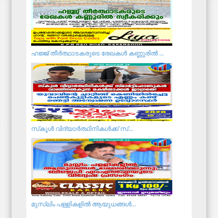
ഹജ്ജ് തീർത്ഥാടകരുടെ രേഖകൾ കണ്ണൂരിൽ ...
സ്‌കൂള്‍ വിദ്യാര്‍ത്ഥിനികള്‍ക്ക് സ്...
മു​സ്ലിം പ​ള്ളി​ക​ളി​ൽ ആ​യു​ധ​ങ്ങ​ൾ...