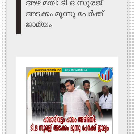
അഴിമതി: ടി.ഒ സൂരജ്
അടക്കം മൂന്നു പേർക്ക്
ജാമ്യം