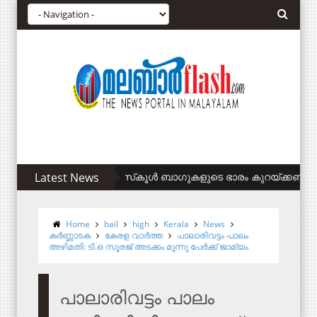
Latest News
സിഎഎ അനുകൂലികള്‍ക്ക് കുടിവെള്ളം 
Home
bail
high
Kerala
News
കര്‍ണ്ണാടക
കേരള വാര്‍ത്ത
പാലാരിവട്ടം പാലം
അഴിമതി: ടി.ഒ സൂരജ് അടക്കം മൂന്നു പേർക്ക് ജാമ്യം
പാലാരിവട്ടം പാലം