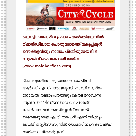
കൊച്ചി: പാലാരിവട്ടം പാലം അഴിമതികേസിൽ
റിമാൻഡിലായ പൊതുമരാമത്ത് വകുപ്പ് മുൻ
സെക്രട്ടറിയും നാലാം പ്രതിയുമായ ടി.ഒ
സൂരജിന് ഹൈകോടതി ജാമ്യം.
[www.malabarflash.com]
ടി.ഒ സൂരജിനെ കൂടാതെ ഒന്നാം പ്രതി
ആർ.ഡി.എസ് പ്രോജക്ട്സ് എം.ഡി സുമിത്
ഗോയൽ, രണ്ടാം പ്രതിയും കേരള റോഡ്സ്
ആൻഡ് ബ്രിഡ്‌ജസ് ഡെവലപ്‌മെന്റ്‌
കോർപറേഷൻ അസിസ്റ്റന്‍റ് ജനറൽ
മാനേജരുമായ എം.ടി തങ്കച്ചൻ എന്നിവർക്കും
ജഡ്ജി ജസ്റ്റിസ് സുനിൽ തോമസിന്‍റെ ബെഞ്ച്
ജാമ്യം നൽകിയിട്ടുണ്ട്.