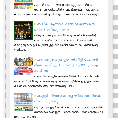
കാസര്‍കോട്: പ്രവാസി വകുപ്പ് കാസര്‍കോട്
നഗരസഭ പരിധിയില്‍ സ്ഥാപിക്കുമെന്ന് വാഗ്ദാനം
ചെയ്ത നോര്‍ക്ക സെല്‍ എത്രയും വേഗം യാഥാര്‍ത്ഥ്യമാക്കുന്ന...
ബലിപെരുന്നാള്‍: വിദ്യാലയങ്ങള്‍ക്ക്
ചൊവ്വാഴ്ചയും അവധി
തിരുവനന്തപുരം: ബലിപെരുന്നാള്‍ പ്രമാണിച്ച്
ചൊവ്വാഴ്ച സംസ്ഥാനത്തെ പ്രഫഷനല്‍
കോളജുകള്‍ ഉള്‍പ്പെടെയുള്ള വിദ്യാഭ്യാസ സ്ഥാപനങ്ങള്‍ക്കു
സര്‍ക്കാ...
കൈക്കുഞ്ഞുങ്ങളുമായി വീട്ടിൽ എത്തി
ഭിക്ഷ ചോദിച്ചു, 44 പവനും 70,000 രൂപയും
കവർന്നു
കൊല്ലം: ആറ്റിങ്ങലിലെ വീട്ടിൽനിന്നു രാവിലെ 44
പവനും 70,000 രൂപയും മോഷ്ടിച്ച നാടോടി സ്ത്രീകളെ ഉച്ചയോടെ
കൊല്ലം റെയിൽവേ സ്റ്റേഷനിൽനിന്നു പിടി...
ക​ണ്ണൂ​ർ വി​മാ​ന​ത്താ​വ​ള​ത്തി​ൽ സ​ന്ദ​ർ​ശ​ക
ഗാ​ല​റി തു​റ​ന്നു
മ​ട്ട​ന്നൂ​ർ: ക​ണ്ണൂ​ർ രാ​ജ്യാ​ന്ത​ര വി​മാ​ന​ത്താ​വ​ള​ത്തി​ൽ
സ​ന്ദ​ർ​ശ​ക​ർ​ക്ക് ഇ​നി പാ​സെ​ടു​ത്ത് പ്ര​വേ​ശി​ക്കാം. വി​
മാ​നം ഇ​റ​ങ്ങു​ന്ന...