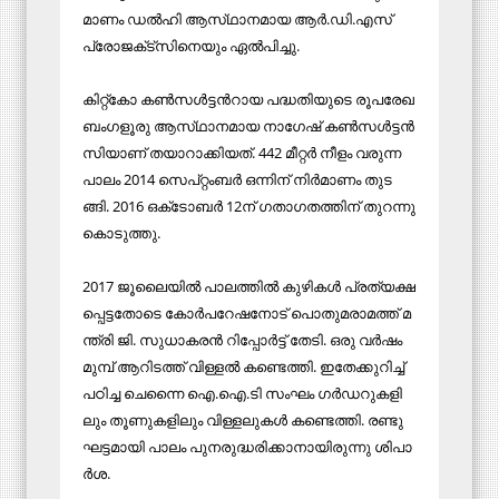
മാ​ണം ഡ​ൽ​ഹി ആ​സ്​​ഥാ​ന​മാ​യ ആ​ർ.​ഡി.​എ​സ്​
പ്രോ​ജ​ക്​​ട്​​സി​നെ​യും ഏ​ൽ​പി​ച്ചു.
കി​റ്റ്​​കോ ക​ൺ​സ​ൾ​ട്ട​ന്‍റായ പ​ദ്ധ​തി​യു​ടെ രൂ​പ​രേ​ഖ
ബം​ഗ​ളൂ​രു ആ​സ്​​ഥാ​ന​മാ​യ നാ​ഗേ​ഷ്​ ക​ൺ​സ​ൾ​ട്ട​ൻ​
സിയാണ് ത​യാ​റാ​ക്കി​യ​ത്​. 442 മീ​റ്റ​ർ നീ​ളം വ​രു​ന്ന
പാ​ലം 2014 സെ​പ്​​റ്റം​ബ​ർ ഒ​ന്നി​ന്​ നി​ർ​മാ​ണം തു​ട​
ങ്ങി. 2016 ഒ​ക്​​ടോ​ബ​ർ 12ന്​ ​ഗ​താ​ഗ​ത​ത്തി​ന്​ തു​റ​ന്നു
കൊടുത്തു.
2017 ജൂ​ലൈ​യി​ൽ പാ​ല​ത്തി​ൽ കു​ഴി​ക​ൾ പ്ര​ത്യ​ക്ഷ​
പ്പെ​ട്ട​തോ​ടെ കോ​ർ​പ​റേ​​ഷ​നോ​ട്​ പൊ​തു​മ​രാ​മ​ത്ത്​ മ​
ന്ത്രി ജി. ​സു​ധാ​ക​ര​ൻ റി​പ്പോ​ർ​ട്ട്​ തേ​ടി. ഒ​രു വ​ർ​ഷം
മു​മ്പ്​ ആ​റി​ട​ത്ത്​ വി​ള്ള​ൽ ക​ണ്ടെ​ത്തി. ഇ​തേ​ക്കു​റി​ച്ച്​
പ​ഠി​ച്ച ചെ​ന്നൈ ഐ.​ഐ.​ടി സം​ഘം ഗ​ർ​ഡ​റു​ക​ളി​
ലും തൂ​ണു​ക​ളി​ലും വി​ള്ള​ലു​ക​ൾ ക​ണ്ടെ​ത്തി. ര​ണ്ടു​
ഘ​ട്ട​മാ​യി പാ​ലം പു​ന​രു​ദ്ധ​രി​ക്കാ​നാ​യി​രു​ന്നു ശി​പാ​
ർ​ശ.