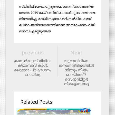
സ്​​ഥി​തി​വി​ശേ​ഷം ഗു​രു​ത​ര​മാ​ണെ​ന്ന്​ ക​ണ്ടെ​ത്തി​യ​
തോ​ടെ 2019 മേ​യ്​ ഒ​ന്നി​ന്​ പാ​ല​ത്തി​ലൂ​ടെ ഗ​താ​ഗ​തം
നി​രോ​ധി​ച്ചു. മ​ന്ത്രി സു​ധാ​ക​ര​ൻ ന​ൽ​കി​യ ക​ത്തി​​​​​
െൻറ അ​ടി​സ്​​ഥാ​ന​ത്തി​ലാണ് അ​ന്വേ​ഷ​ണം വി​ജി​
ല​ൻ​സ്​ ഏ​റ്റെ​ടു​ത്തത്.
previous
Next
കാസർകോട് ജില്ലാ
യുവാവിന്‍റെ
ക്യാമ്പസ് കാൾ;
ജനനേന്ദ്രിയത്തിൽ
ലോഗോ പ്രകാശനം
നിന്നും നീക്കം
ചെയ്തു
ചെയ്തത് 7
സെന്‍റിമീറ്റര്‍
നീളമുള്ള അട്ട
Related Posts