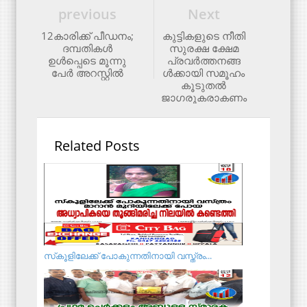
previous
Next
12കാരിക്ക് പീഡനം;
കുട്ടികളുടെ നീതി
ദമ്പതികൾ
സുരക്ഷ ക്ഷേമ
ഉൾപ്പെടെ മൂന്നു
പ്രവര്‍ത്തനങ്ങ
പേർ അറസ്റ്റിൽ
ള്‍ക്കായി സമൂഹം
കൂടുതല്‍
ജാഗരൂകരാകണം
Related Posts
സ്‌കൂളിലേക്ക് പോകുന്നതിനായി വസ്ത്രം...