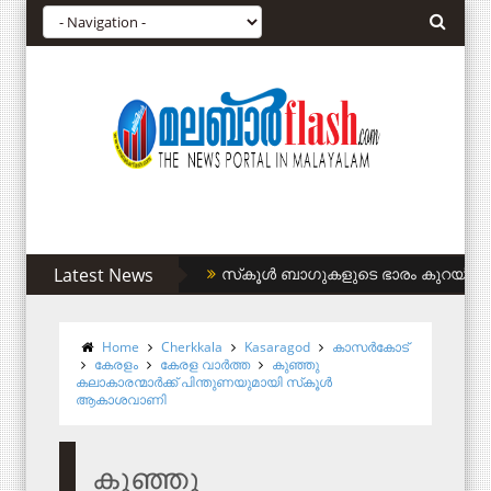
Latest News
സിഎഎ അനുകൂലികള്‍ക്ക് കുടിവെള്ളം 
Home
Cherkkala
Kasaragod
കാസര്‍കോട്
കേരളം
കേരള വാര്‍ത്ത
കുഞ്ഞു
കലാകാരന്മാര്‍ക്ക് പിന്തുണയുമായി സ്‌കൂള്‍
ആകാശവാണി
കുഞ്ഞു