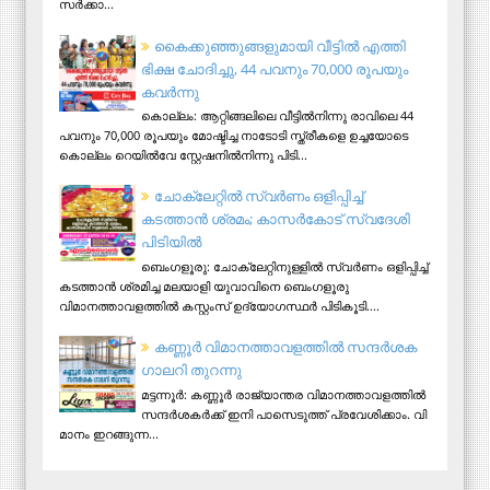
സര്‍ക്കാ...
കൈക്കുഞ്ഞുങ്ങളുമായി വീട്ടിൽ എത്തി
ഭിക്ഷ ചോദിച്ചു, 44 പവനും 70,000 രൂപയും
കവർന്നു
കൊല്ലം: ആറ്റിങ്ങലിലെ വീട്ടിൽനിന്നു രാവിലെ 44
പവനും 70,000 രൂപയും മോഷ്ടിച്ച നാടോടി സ്ത്രീകളെ ഉച്ചയോടെ
കൊല്ലം റെയിൽവേ സ്റ്റേഷനിൽനിന്നു പിടി...
ചോക്ലേറ്റിൽ സ്വർണം ഒളിപ്പിച്ച്
കടത്താൻ ശ്രമം; കാസർകോട് സ്വദേശി
പിടിയില്‍
ബെംഗളൂരു: ചോക്ലേറ്റിനുള്ളിൽ സ്വർണം ഒളിപ്പിച്ച്
കടത്താൻ ശ്രമിച്ച മലയാളി യുവാവിനെ ബെംഗളൂരു
വിമാനത്താവളത്തിൽ കസ്റ്റംസ് ഉദ്യോഗസ്ഥർ പിടികൂടി....
ക​ണ്ണൂ​ർ വി​മാ​ന​ത്താ​വ​ള​ത്തി​ൽ സ​ന്ദ​ർ​ശ​ക
ഗാ​ല​റി തു​റ​ന്നു
മ​ട്ട​ന്നൂ​ർ: ക​ണ്ണൂ​ർ രാ​ജ്യാ​ന്ത​ര വി​മാ​ന​ത്താ​വ​ള​ത്തി​ൽ
സ​ന്ദ​ർ​ശ​ക​ർ​ക്ക് ഇ​നി പാ​സെ​ടു​ത്ത് പ്ര​വേ​ശി​ക്കാം. വി​
മാ​നം ഇ​റ​ങ്ങു​ന്ന...