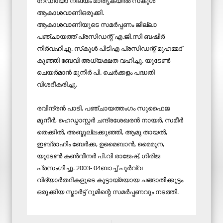
റേഡിയോ നിലയം മാതൃകയില്‍ സ്‌കൂള്‍
ആകാശവാണിഒരുക്കി.
ആകാശവാണിയുടെ സമര്‍പ്പണം ജില്ലാ
പഞ്ചായത്ത് പ്രസിഡന്റ് എ.ജി.സി ബഷീര്‍
നിര്‍വഹിച്ചു. സ്‌കൂള്‍ പിടിഎ പ്രസിഡന്റ് മുഹമ്മദ്
കുഞ്ഞി ബേവി അധ്യക്ഷത വഹിച്ചു. യൂടേണ്‍
ചെയര്‍മാന്‍ മുനീര്‍ പി. ചെര്‍ക്കളം പദ്ധതി
വിശദീകരിച്ചു.
രവീന്ദ്രന്‍ പാടി, പഞ്ചായത്തംഗം സുഫൈജ
മുനീര്‍, ഹെഡ്മാസ്റ്റര്‍ ചന്ദ്രശേഖരന്‍ നായര്‍, സമീര്‍
തെക്കില്‍, അബ്ദുല്ലക്കുഞ്ഞി, ആമു തായല്‍,
ഇബ്രാഹിം ബേര്‍ക്ക, ഉമൈബാന്‍, മൈമൂന,
യൂടേണ്‍ കണ്‍വീനര്‍ പി.വി രാജേഷ്, ഗിരിജ
പ്രസംഗിച്ചു. 2003- 04ബാച്ച് പൂര്‍വ്വ
വിദ്യാര്‍ത്ഥികളുടെ കൂട്ടായ്മയായ ചങ്ങാതിക്കൂട്ടം
ഒരുക്കിയ സ്മാര്‍ട്ട് റൂമിന്റെ സമര്‍പ്പണവും നടത്തി.