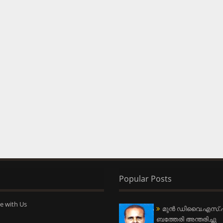
Popular Posts
e with Us
മുന്‍ ഡിവൈ.എസ്.പ
ബത്തേരി അന്തരിച്ചു