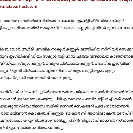
w.malabarflash.com]
ാഗത്തില്‍ ലത്തീഫിയ സീനിയര്‍ സെക്കന്ററി ഇംഗ്ളീഷ് മീഡിയം സ്‌കൂള്‍
ട്ടികളുടെ വിഭാഗത്തില്‍ അമൃത വിദ്യാലയം കണ്ണൂര്‍ എന്നിവര്‍ മൂന്നാം സ്ഥാന
്ര ബായാര്‍, ആര്‍മി പബ്ലിക് സ്‌കൂള്‍ കണ്ണൂര്‍, ലത്തീഫിയ സീനിയര്‍ സെക്കന
 മമ്പറം ഇംഗ്ലീഷ് മീഡിയം സ്‌കൂള്‍ തളിപറമ്പ്, ചിന്മയ വിദ്യാലയ കാഞ്ഞങ്ങാട്
 മീഡിയം സ്‌കൂള്‍ കണ്ണൂര്‍, അമൃത വിദ്യാലയ കണ്ണൂര്‍, അംബിക ഇംഗ്ലീഷ്
്കുന്ന് എന്നീ വിദ്യാലയങ്ങളില്‍ നിന്നായി ആണ്‍കുട്ടികളടെ ഏഴും
ചും ടീമുകള്‍ മത്സരത്തില്‍ പങ്കെടുത്തു.
ംഗ്ലീഷ് മീഡിയം സ്‌കൂളില്‍ നടന്ന മത്സരം ജില്ലാ സ്പോര്‍ട്സ് കൗണ്‍സില്
് റഹ്മാന്‍ ഉദ്ഘാടനം ചെയ്തു. പിടിഎ വൈസ് പ്രസിഡന്റ് എച്ച് ഹരിഹരന്‍
ാലക്കുന്ന് വിദ്യാഭ്യാസ സമിതി ജനറല്‍ സെക്രട്ടറി പള്ളം നാരായണന്‍,
രവീന്ദ്രന്‍ കൊക്കല്‍, ടി കണ്ണന്‍, ട്രഷറര്‍ ബി അരവിന്ദാക്ഷന്‍, മദര്‍ പി
േണുഗോപാല്‍ എന്നിവര്‍ സംസാരിച്ചു. പ്രിന്‍സിപ്പാള്‍ പി മാധവന്‍ സ്വാഗ
േറ്റീവ് എ.ദിനേശന്‍ നന്ദിയും പറഞ്ഞു.