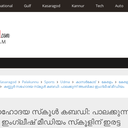
national
Gulf
Kasaragod
Kannur
Tech
Auto
Kasaragod
Palakunnu
Sports
Udma
കാസര്‍കോട്
കേരളം
കേര
കണ്ണൂര്‍ സഹോദയ സ്‌കൂള്‍ കബഡി: പാലക്കുന്ന് അംബികാ ഇംഗ്ലീഷ് മീഡിയം
 സഹോദയ സ്‌കൂള്‍ കബഡി: പാലക്കുന്ന
ംഗ്ലീഷ് മീഡിയം സ്‌കൂളിന് ഇരട്ട