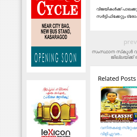
വിജയികള്‍ക്ക് പാലക്ക
സര്‍ട്ടിഫിക്കേറ്റും 
prev
സംസ്ഥാന സ്‌കൂള്‍ 
ജില്ലയ്ക്ക് 
Related Posts
വനിതകളെ സ്‌റ്റേഷന
വിളിച്ചുവര...