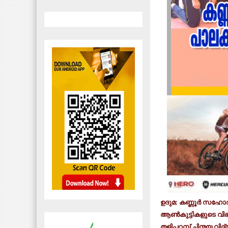
ഉദുമ: കണ്ണൂര്‍ സഹോ
ആണ്‍കുട്ടികളുടെ വിഭാ
തളിപ്പറമ്പ് ചിന്മയ