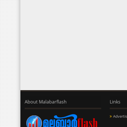
About Malabarflash
Links
Advertis