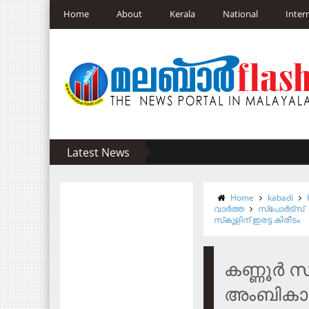
Home
About
Kerala
National
Inter
Latest News
Home
kabadi
വാര്‍ത്ത
സ്പോർട്സ്
സ്‌കൂളിന് ഇരട്ട കിരീടം
കണ്ണൂര്‍
അംബികാ ഇ