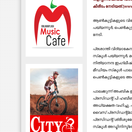
കീരീടം നേടിയത്.[ww
ആണ്‍കുട്ടികളുടെ വിഭ
പയ്യന്നൂര്‍, പെണ്‍കു
നേടി.
പ്രശാന്തി വിദ്യാകേന്ദ
സ്‌കൂള്‍ പയ്യന്നൂര്‍,
നിത്യാനന്ദ ഇംഗ്ലീഷ്
മീഡിയം സ്‌കൂള്‍ പാലക
പെണ്‍കുട്ടികളുടെ അഞ്
പാലക്കുന്ന് അംബിക ഇ
പ്രസിഡന്റ് പി ഹബീബ
അധ്യക്ഷത വഹിച്ചു. പ
വൈസ് പ്രസിഡന്റ്മാരായ 
പ്രസിഡന്റ് ശ്രീശുഭവ
സ്‌കൂള്‍ അഡ്മിനിസ്ട്ര