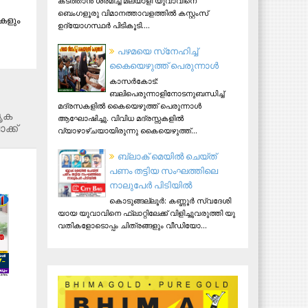
കടത്താൻ ശ്രമിച്ച മലയാളി യുവാവിനെ
ബെംഗളൂരു വിമാനത്താവളത്തിൽ കസ്റ്റംസ്
ുകളും
ഉദ്യോഗസ്ഥർ പിടികൂടി....
പഴമയെ സ്‌നേഹിച്ച്
കൈയെഴുത്ത് പെരുന്നാള്‍
കാസര്‍കോട്:
ബലിപെരുന്നാളിനോടനുബന്ധിച്ച്
മദ്രസകളില്‍ കൈയെഴുത്ത് പെരുന്നാള്‍
തൃക
ആഘോഷിച്ചു. വിവിധ മദ്രസ്സകളില്‍
്ക്
വ്യാഴാഴ്ചയായിരുന്നു കൈയെഴുത്ത്...
ബ്ലാക് മെയിൽ ചെയ്ത്​
പണം തട്ടിയ സംഘത്തിലെ
നാലുപേർ പിടിയിൽ
കൊ​ടു​ങ്ങ​ല്ലൂ​ർ: ക​ണ്ണൂ​ർ സ്വ​ദേ​ശി​
യാ​യ യു​വാ​വി​നെ ഫ്ലാ​റ്റി​ലേ​ക്ക് വി​ളി​ച്ചു​വ​രു​ത്തി യു​
വ​തി​ക​ളോ​ടൊ​പ്പം ചി​ത്ര​ങ്ങ​ളും വീ​ഡി​യോ...