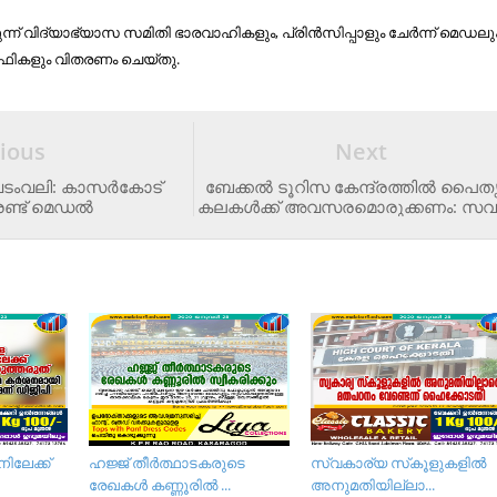
ുന്ന് വിദ്യാഭ്യാസ സമിതി ഭാരവാഹികളും, പ്രിന്‍സിപ്പാളും ചേര്‍ന്ന് മെഡല
ട്രോഫികളും വിതരണം ചെയ്തു.
ious
Next
വടംവലി: കാസര്‍കോട്
ബേക്കൽ ടൂറിസ കേന്ദ്രത്തിൽ പൈ
രണ്ട് മെഡല്‍
കലകൾക്ക് അവസരമൊരുക്കണം: സവാക
ിലേക്ക്
ഹജ്ജ് തീർത്ഥാടകരുടെ
സ്വകാര്യ സ്‌കൂളുകളില്‍
രേഖകൾ കണ്ണൂരിൽ ...
അനുമതിയില്ലാ...