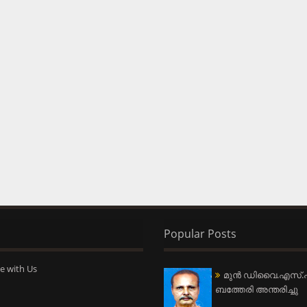
Popular Posts
e with Us
മുന്‍ ഡിവൈ.എസ്.പ
ബത്തേരി അന്തരിച്ചു