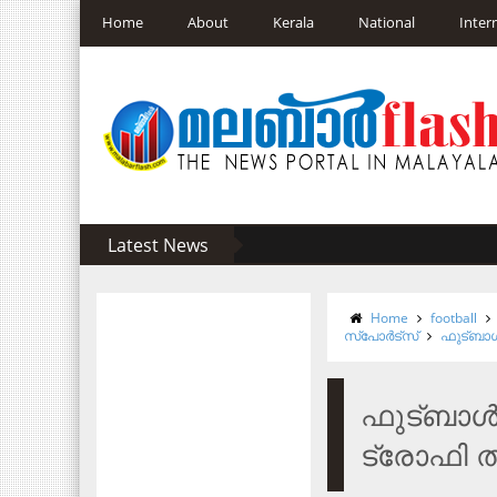
Home
About
Kerala
National
Inter
Latest News
Home
football
സ്പോർട്സ്
ഫുട്ബാള്
ഫുട്ബാള്
ട്രോഫി ത