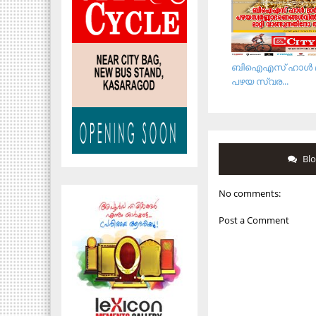
ബിഐഎസ് ഹാള്‍ മാര്
പഴയ സ്വര...
Bl
No comments:
Post a Comment