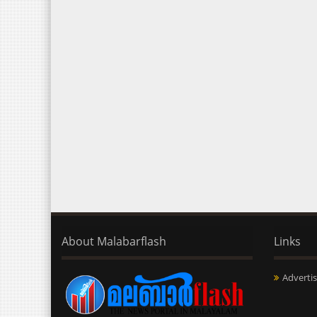
About Malabarflash
Links
Advertis