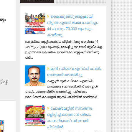
കൈക്കുഞ്ഞുങ്ങളുമായി
യും
വീട്ടിൽ എത്തി ഭിക്ഷ ചോദിച്ചു,
44 പവനും 70,000 രൂപയും
കവർന്നു
കൊല്ലം: ആറ്റിങ്ങലിലെ വീട്ടിൽനിന്നു രാവിലെ 44
പവനും 70,000 രൂപയും മോഷ്ടിച്ച നാടോടി സ്ത്രീകളെ
ഉച്ചയോടെ കൊല്ലം റെയിൽവേ സ്റ്റേഷനിൽനിന്നു
പിടി...
മുന്‍ ഡിവൈ.എസ്.പി ഹക്കിം
ബത്തേരി അന്തരിച്ചു
പ്പ്:
കണ്ണൂര്‍: മുന്‍ ഡിവൈ.എസ്.പി.
താവക്കര ബത്തേരീസില്‍ അബ്ദുള്‍
ഹക്കിം ബത്തേരി(69) അന്തരിച്ചു. പരിയാരം
മെഡിക്കല്‍ കോളേജ് ആസ്​പത്രിയില്‍ ശനിയാഴ്...
ചോക്ലേറ്റിൽ സ്വർണം
ഒളിപ്പിച്ച് കടത്താൻ ശ്രമം;
കാസർകോട് സ്വദേശി
പിടിയില്‍