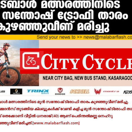
ബാള്‍ മത്സരത്തിനിടെ മുന്‍ സന്തോഷ് ട്രോഫി താരം കുഴഞ്ഞുവീണ് മരിച്ചു.
ദന്‍സ് തുടങ്ങിയ ക്ലബ്ബുകള്‍ക്ക് വേണ്ടി കളിച്ച മുന്‍ സന്തോഷ് ട്രോഫി ത
ട് തെക്കോണി വീട്ടില്‍ ധനരാജ് (40) ആണ് പെരിന്തല്‍മണ്ണ നെഹ്‌റു
ഴഞ്ഞുവീണ് മരിച്ചത്.[www.malabarflash.com]