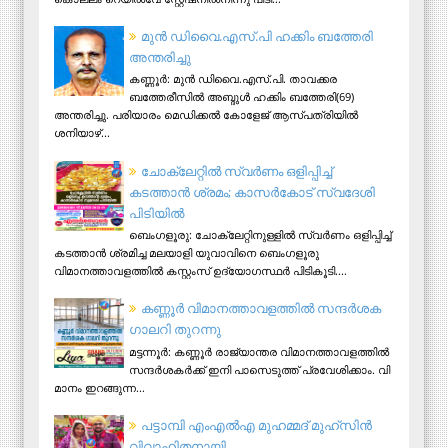
മുന്‍ ഡിവൈ.എസ്.പി ഹക്കിം ബത്തേരി
അന്തരിച്ചു
കണ്ണൂര്‍: മുന്‍ ഡിവൈ.എസ്.പി. താവക്കര
ബത്തേരീസില്‍ അബ്ദുള്‍ ഹക്കിം ബത്തേരി(69)
അന്തരിച്ചു. പരിയാരം മെഡിക്കല്‍ കോളേജ് ആസ്​പത്രിയില്‍
ശനിയാഴ്...
ചോക്ലേറ്റിൽ സ്വർണം ഒളിപ്പിച്ച്
കടത്താൻ ശ്രമം; കാസർകോട് സ്വദേശി
പിടിയില്‍
ബെംഗളൂരു: ചോക്ലേറ്റിനുള്ളിൽ സ്വർണം ഒളിപ്പിച്ച്
കടത്താൻ ശ്രമിച്ച മലയാളി യുവാവിനെ ബെംഗളൂരു
വിമാനത്താവളത്തിൽ കസ്റ്റംസ് ഉദ്യോഗസ്ഥർ പിടികൂടി....
ക​ണ്ണൂ​ർ വി​മാ​ന​ത്താ​വ​ള​ത്തി​ൽ സ​ന്ദ​ർ​ശ​ക
ഗാ​ല​റി തു​റ​ന്നു
മ​ട്ട​ന്നൂ​ർ: ക​ണ്ണൂ​ർ രാ​ജ്യാ​ന്ത​ര വി​മാ​ന​ത്താ​വ​ള​ത്തി​ൽ
സ​ന്ദ​ർ​ശ​ക​ർ​ക്ക് ഇ​നി പാ​സെ​ടു​ത്ത് പ്ര​വേ​ശി​ക്കാം. വി​
മാ​നം ഇ​റ​ങ്ങു​ന്ന...
പട്ടാമ്പി എംഎല്‍എ മുഹമ്മദ് മുഹ്‌സിന്‍
വിവാഹിതനായി