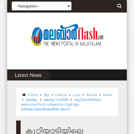
Latest News
Home
Bjp
Calicut
case
Kerala
News
കേരളം
കേരള വാര്‍ത്ത
കുറ്റിയാടിയിലെ
കലാപാഹ്വാന പ്രകടനം: നൂറോളം
ബിജെപിക്കാര്‍ക്കെതിരേ കേസ്
കുറ്റിയാടിയിലെ