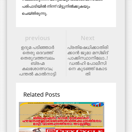
പരിപാടിയില്‍ നിന്ന് വിട്ടുനില്‍ക്കുകയും
ചെയ്തിരുന്നു.
previous
Next
ഉദുമ പടിഞ്ഞാര്‍
പ്ര​തി​ഷേ​ധി​ക്കാ​തി​രി​
തെരു ഒദവത്ത്
ക്കാ​ൻ ജുമാ മ​സ്ജി​ദ്
തെരുവത്തമ്പലം
പാ​ക്കി​സ്ഥാ​നി​ലോ..!
ബ്രഹ്മ
ഡ​ൽ​ഹി പോ​ലീ​സി​
കലശോത്സവം;
നെ കു​ട​ഞ്ഞ് കോ​ട​
പന്തല്‍ കാല്‍നാട്ടി
തി
Related Posts