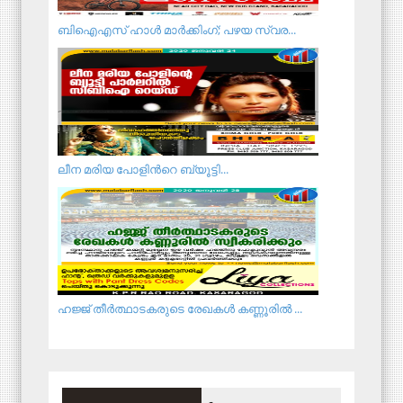
ബിഐഎസ് ഹാള്‍ മാര്‍ക്കിംഗ്; പഴയ സ്വര...
ലീ​ന മ​രി​യ പോ​ളി​ന്‍റെ ബ്യൂ​ട്ടി​...
ഹജ്ജ് തീർത്ഥാടകരുടെ രേഖകൾ കണ്ണൂരിൽ ...