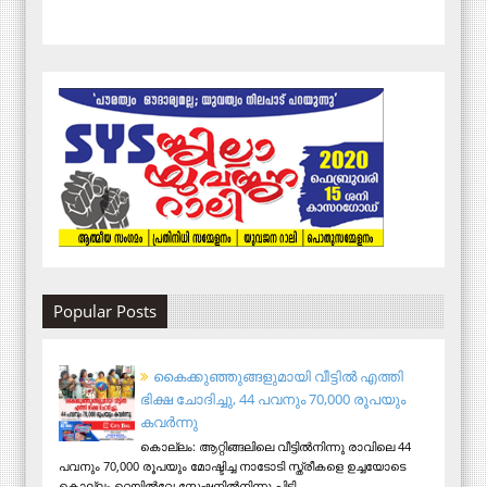
Popular Posts
കൈക്കുഞ്ഞുങ്ങളുമായി വീട്ടിൽ എത്തി
ഭിക്ഷ ചോദിച്ചു, 44 പവനും 70,000 രൂപയും
കവർന്നു
കൊല്ലം: ആറ്റിങ്ങലിലെ വീട്ടിൽനിന്നു രാവിലെ 44
പവനും 70,000 രൂപയും മോഷ്ടിച്ച നാടോടി സ്ത്രീകളെ ഉച്ചയോടെ
കൊല്ലം റെയിൽവേ സ്റ്റേഷനിൽനിന്നു പിടി...