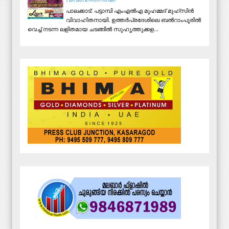
പാലക്കാട്: പട്ടാമ്പി എംഎല്‍എ മുഹമ്മദ് മുഹ്‌സിന്‍
വിവാഹിതനായി. ഉത്തര്‍പ്രദേശിലെ ബല്‍റാംപൂരില്‍
വെച്ച് നടന്ന ലളിതമായ ചടങ്ങില്‍ സുഹൃത്തുക്കള...