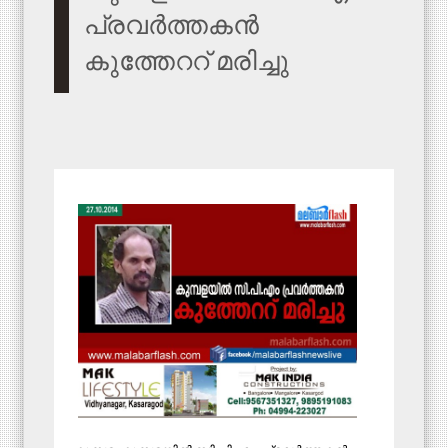
പ്രവര്‍ത്തകന്‍
കുത്തേററ് മരിച്ചു