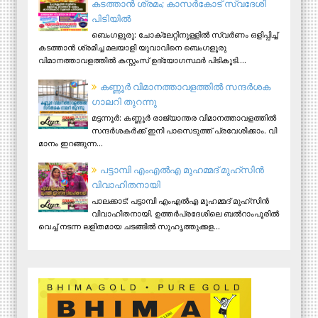
കടത്താൻ ശ്രമം; കാസർകോട് സ്വദേശി
പിടിയില്‍
ബെംഗളൂരു: ചോക്ലേറ്റിനുള്ളിൽ സ്വർണം ഒളിപ്പിച്ച്
കടത്താൻ ശ്രമിച്ച മലയാളി യുവാവിനെ ബെംഗളൂരു
വിമാനത്താവളത്തിൽ കസ്റ്റംസ് ഉദ്യോഗസ്ഥർ പിടികൂടി....
ക​ണ്ണൂ​ർ വി​മാ​ന​ത്താ​വ​ള​ത്തി​ൽ സ​ന്ദ​ർ​ശ​ക
ഗാ​ല​റി തു​റ​ന്നു
മ​ട്ട​ന്നൂ​ർ: ക​ണ്ണൂ​ർ രാ​ജ്യാ​ന്ത​ര വി​മാ​ന​ത്താ​വ​ള​ത്തി​ൽ
സ​ന്ദ​ർ​ശ​ക​ർ​ക്ക് ഇ​നി പാ​സെ​ടു​ത്ത് പ്ര​വേ​ശി​ക്കാം. വി​
മാ​നം ഇ​റ​ങ്ങു​ന്ന...
പട്ടാമ്പി എംഎല്‍എ മുഹമ്മദ് മുഹ്‌സിന്‍
വിവാഹിതനായി
പാലക്കാട്: പട്ടാമ്പി എംഎല്‍എ മുഹമ്മദ് മുഹ്‌സിന്‍
വിവാഹിതനായി. ഉത്തര്‍പ്രദേശിലെ ബല്‍റാംപൂരില്‍
വെച്ച് നടന്ന ലളിതമായ ചടങ്ങില്‍ സുഹൃത്തുക്കള...