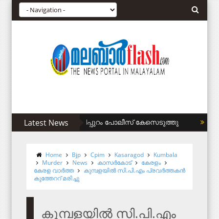
ലജെക്കിതിരെ കുറ്റിപ്പുറം പോലീസ് കേസെടുത്തു
Latest News
സ്വകാര്
Home
Bjp
Cpim
Kasaragod
Kumbala
Murder
News
കാസര്‍കോട്
കേരളം
കേരള വാര്‍ത്ത
കുമ്പളയില്‍ സി.പി.എം പ്രവര്‍ത്തകന്‍
കുത്തേററ് മരിച്ചു
കുമ്പളയില്‍ സി.പി.എം