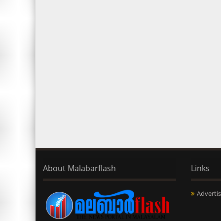
About Malabarflash
Links
Advertis