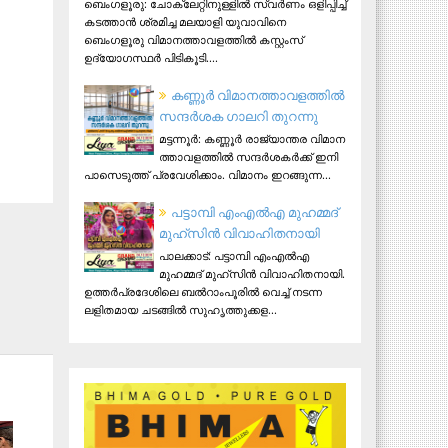
ബെംഗളൂരു: ചോക്ലേറ്റിനുള്ളിൽ സ്വർണം ഒളിപ്പിച്ച്
കടത്താൻ ശ്രമിച്ച മലയാളി യുവാവിനെ
ബെംഗളൂരു വിമാനത്താവളത്തിൽ കസ്റ്റംസ്
ഉദ്യോഗസ്ഥർ പിടികൂടി....
ക​ണ്ണൂ​ർ വി​മാ​ന​ത്താ​വ​ള​ത്തി​ൽ
സ​ന്ദ​ർ​ശ​ക ഗാ​ല​റി തു​റ​ന്നു
മ​ട്ട​ന്നൂ​ർ: ക​ണ്ണൂ​ർ രാ​ജ്യാ​ന്ത​ര വി​മാ​ന​
ത്താ​വ​ള​ത്തി​ൽ സ​ന്ദ​ർ​ശ​ക​ർ​ക്ക് ഇ​നി
പാ​സെ​ടു​ത്ത് പ്ര​വേ​ശി​ക്കാം. വി​മാ​നം ഇ​റ​ങ്ങു​ന്ന...
പട്ടാമ്പി എംഎല്‍എ മുഹമ്മദ്
മുഹ്‌സിന്‍ വിവാഹിതനായി
പാലക്കാട്: പട്ടാമ്പി എംഎല്‍എ
മുഹമ്മദ് മുഹ്‌സിന്‍ വിവാഹിതനായി.
ഉത്തര്‍പ്രദേശിലെ ബല്‍റാംപൂരില്‍ വെച്ച് നടന്ന
ലളിതമായ ചടങ്ങില്‍ സുഹൃത്തുക്കള...