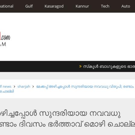
national
Gulf
Kasaragod
Kannur
Tech
Auto
സ്‌കൂള്‍ ബാഗുകളുടെ ഭാരം കുറ
lf news
sharjah
മേക്കപ്പ് അഴിച്ചപ്പോള്‍ സുന്ദരിയായ നവവധു വിരൂപി; രണ്ടാം
ി ചൊല്ലി
 അഴിച്ചപ്പോള്‍ സുന്ദരിയായ നവവധു
ണ്ടാം ദിവസം ഭര്‍ത്താവ് മൊഴി ചൊല്ല