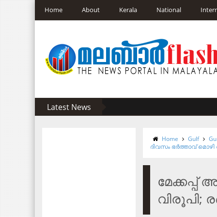
Home
About
Kerala
National
Inter
Latest News
Home
Gulf
Gu
ദിവസം ഭര്‍ത്താവ് മൊഴ
മേക്കപ്പ്
വിരൂപി; ര