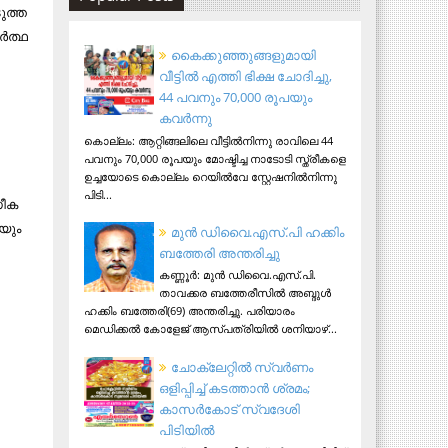
ടുത്ത
്‍ത്ഥ
കൈക്കുഞ്ഞുങ്ങളുമായി
വീട്ടിൽ എത്തി ഭിക്ഷ ചോദിച്ചു,
44 പവനും 70,000 രൂപയും
കവർന്നു
കൊല്ലം: ആറ്റിങ്ങലിലെ വീട്ടിൽനിന്നു രാവിലെ 44
പവനും 70,000 രൂപയും മോഷ്ടിച്ച നാടോടി സ്ത്രീകളെ
ഉച്ചയോടെ കൊല്ലം റെയിൽവേ സ്റ്റേഷനിൽനിന്നു
പിടി...
സീക
ായും
മുന്‍ ഡിവൈ.എസ്.പി ഹക്കിം
ബത്തേരി അന്തരിച്ചു
കണ്ണൂര്‍: മുന്‍ ഡിവൈ.എസ്.പി.
താവക്കര ബത്തേരീസില്‍ അബ്ദുള്‍
ഹക്കിം ബത്തേരി(69) അന്തരിച്ചു. പരിയാരം
മെഡിക്കല്‍ കോളേജ് ആസ്​പത്രിയില്‍ ശനിയാഴ്...
ചോക്ലേറ്റിൽ സ്വർണം
ഒളിപ്പിച്ച് കടത്താൻ ശ്രമം;
കാസർകോട് സ്വദേശി
പിടിയില്‍