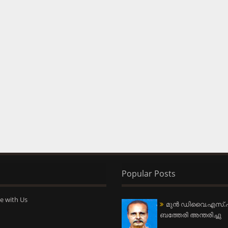
Popular Posts
e with Us
മുന്‍ ഡിവൈ.എസ്.പ
ബത്തേരി അന്തരിച്ചു