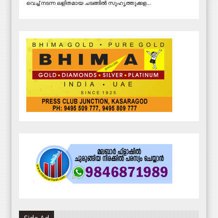
വെച്ച് നടന്ന ലളിതമായ ചടങ്ങില്‍ സുഹൃത്തുക്കള...
Side Ad