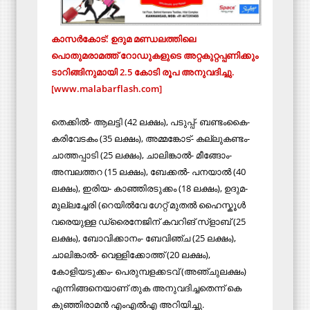
കാസര്‍കോട്: ഉദുമ മണ്ഡലത്തിലെ
പൊതുമരാമത്ത് റോഡുകളുടെ അറ്റകുറ്റപ്പണിക്കും
ടാറിങ്ങിനുമായി 2.5 കോടി രൂപ അനുവദിച്ചു.
[www.malabarflash.com]
തെക്കില്‍- ആലട്ടി (42 ലക്ഷം), പടുപ്പ്- ബണ്ടംകൈ-
കരിവേടകം (35 ലക്ഷം), അമ്മങ്കോട്- കല്ലുകണ്ടം-
ചാത്തപ്പാടി (25 ലക്ഷം), ചാലിങ്കാല്‍- മീങ്ങോം-
അമ്പലത്തറ (15 ലക്ഷം), ബേക്കല്‍- പനയാല്‍ (40
ലക്ഷം), ഇരിയ- കാഞ്ഞിരടുക്കം (18 ലക്ഷം), ഉദുമ-
മുല്ലച്ചേരി (റെയില്‍വേ ഗേറ്റ് മുതല്‍ ഹൈസ്കൂള്‍
വരെയുള്ള ഡ്രൈനേജിന് കവറിങ് സ്ളാബ് (25
ലക്ഷം), ബോവിക്കാനം- ബേവിഞ്ച (25 ലക്ഷം),
ചാലിങ്കാല്‍- വെള്ളിക്കോത്ത് (20 ലക്ഷം),
കോളിയടുക്കം- പെരുമ്പളക്കടവ് (അഞ്ചുലക്ഷം)
എന്നിങ്ങനെയാണ് തുക അനുവദിച്ചതെന്ന് കെ
കുഞ്ഞിരാമന്‍ എംഎല്‍എ അറിയിച്ചു.