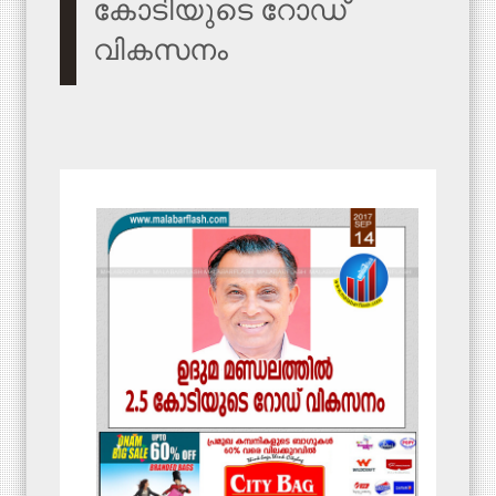
കോടിയുടെ റോഡ്
വികസനം