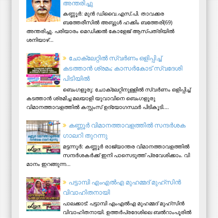
അന്തരിച്ചു
കണ്ണൂര്‍: മുന്‍ ഡിവൈ.എസ്.പി. താവക്കര
ബത്തേരീസില്‍ അബ്ദുള്‍ ഹക്കിം ബത്തേരി(69)
അന്തരിച്ചു. പരിയാരം മെഡിക്കല്‍ കോളേജ് ആസ്​പത്രിയില്‍
ശനിയാഴ്...
ചോക്ലേറ്റിൽ സ്വർണം ഒളിപ്പിച്ച്
കടത്താൻ ശ്രമം; കാസർകോട് സ്വദേശി
പിടിയില്‍
ബെംഗളൂരു: ചോക്ലേറ്റിനുള്ളിൽ സ്വർണം ഒളിപ്പിച്ച്
കടത്താൻ ശ്രമിച്ച മലയാളി യുവാവിനെ ബെംഗളൂരു
വിമാനത്താവളത്തിൽ കസ്റ്റംസ് ഉദ്യോഗസ്ഥർ പിടികൂടി....
ക​ണ്ണൂ​ർ വി​മാ​ന​ത്താ​വ​ള​ത്തി​ൽ സ​ന്ദ​ർ​ശ​ക
ഗാ​ല​റി തു​റ​ന്നു
മ​ട്ട​ന്നൂ​ർ: ക​ണ്ണൂ​ർ രാ​ജ്യാ​ന്ത​ര വി​മാ​ന​ത്താ​വ​ള​ത്തി​ൽ
സ​ന്ദ​ർ​ശ​ക​ർ​ക്ക് ഇ​നി പാ​സെ​ടു​ത്ത് പ്ര​വേ​ശി​ക്കാം. വി​
മാ​നം ഇ​റ​ങ്ങു​ന്ന...
പട്ടാമ്പി എംഎല്‍എ മുഹമ്മദ് മുഹ്‌സിന്‍
വിവാഹിതനായി
പാലക്കാട്: പട്ടാമ്പി എംഎല്‍എ മുഹമ്മദ് മുഹ്‌സിന്‍
വിവാഹിതനായി. ഉത്തര്‍പ്രദേശിലെ ബല്‍റാംപൂരില്‍