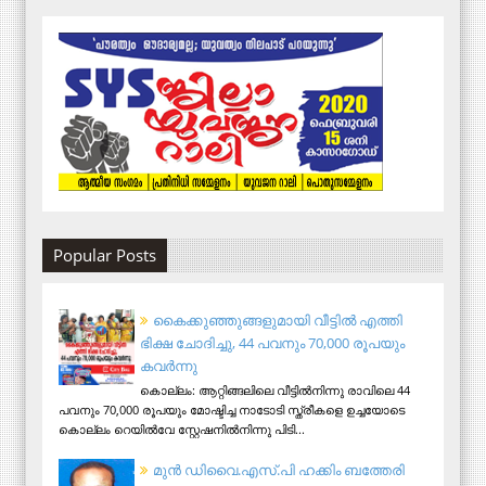
Popular Posts
കൈക്കുഞ്ഞുങ്ങളുമായി വീട്ടിൽ എത്തി
ഭിക്ഷ ചോദിച്ചു, 44 പവനും 70,000 രൂപയും
കവർന്നു
കൊല്ലം: ആറ്റിങ്ങലിലെ വീട്ടിൽനിന്നു രാവിലെ 44
പവനും 70,000 രൂപയും മോഷ്ടിച്ച നാടോടി സ്ത്രീകളെ ഉച്ചയോടെ
കൊല്ലം റെയിൽവേ സ്റ്റേഷനിൽനിന്നു പിടി...
മുന്‍ ഡിവൈ.എസ്.പി ഹക്കിം ബത്തേരി