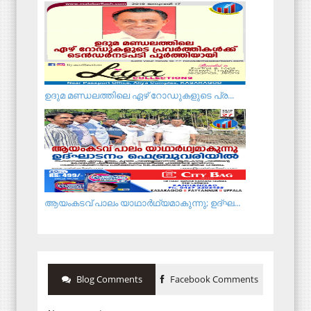
ഉദുമ മണ്ഡലത്തിലെ ഏഴ് റോഡുകളുടെ പ്ര...
ആയംകടവ് പാലം യാഥാർഥ്യമാകുന്നു; ഉദ്ഘ...
Blog Comments
Facebook Comments