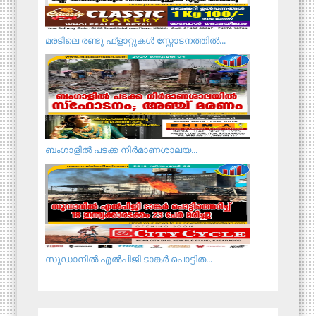
മരടിലെ രണ്ടു ഫ്ളാറ്റുകൾ സ്ഫോടനത്തിൽ...
ബം​ഗാ​ളി​ൽ പ​ട​ക്ക നി​ർ​മാ​ണ​ശാ​ല​യ...
സുഡാനില്‍ എല്‍പിജി ടാങ്കര്‍ പൊട്ടിത...