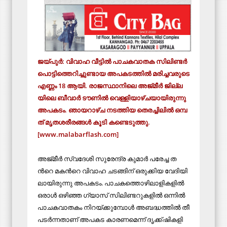
ജ​യ്പു​ർ: വി​വാ​ഹ വീ​ട്ടി​ൽ പാ​ച​ക​വാ​ത​ക സി​ലി​ണ്ട​ർ
പൊ​ട്ടി​ത്തെ​റി​ച്ചു​ണ്ടാ​യ അ​പ​ക​ട​ത്തി​ൽ മ​രി​ച്ച​വ​രു​ടെ
എ​ണ്ണം 18 ആ​യി. രാ​ജ​സ്ഥാ​നി​ലെ അ​ജ്മീ​ർ ജി​ല്ല​
യി​ലെ ബീ​വാ​ർ ടൗ​ണി​ൽ വെ​ള്ളി​യാ​ഴ്ച​യാ​യി​രു​ന്നു
അ​പ​ക​ടം. ഞാ​യ​റാ​ഴ്ച ന​ട​ത്തി​യ തെ​ര​ച്ചി​ലി​ൽ ഒ​മ്പ​
ത് മൃ​ത​ശ​രീ​ര​ങ്ങ​ൾ കൂ​ടി ക​ണ്ടെ​ടു​ത്തു.
[www.malabarflash.com]
അ​ജ്മീ​ർ സ്വ​ദേ​ശി സു​രേ​ന്ദ്ര കു​മാ​ർ പ​രേ​ച്ച ത​
ന്‍റെ മ​ക​ന്‍റെ വി​വാ​ഹ ച​ട​ങ്ങി​ന് ഒ​രു​ക്കി​യ വേ​ദി​യി​
ലാ​യി​രു​ന്നു അ​പ​ക​ടം. പാ​ച​ക​ത്തൊ​ഴി​ലാ​ളി​ക​ളി​ൽ
ഒ​രാ​ൾ ഒ​ഴി​ഞ്ഞ ഗ്യാ​സ് സി​ലി​ണ്ട​റു​ക​ളി​ൽ ഒ​ന്നി​ൽ
പാ​ച​ക​വാ​ത​കം നി​റ​യ്ക്കു​മ്പോ​ൾ അ​ബ​ദ്ധ​ത്തി​ൽ തീ
​പ​ട​ർ​ന്ന​താ​ണ് അ​പ​ക​ട കാ​ര​ണ​മെ​ന്ന് ദൃ​ക്ക്ഷി​ക​ളി​