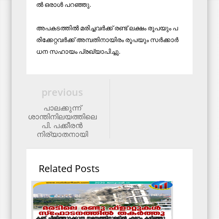
ൽ ഒ​രാ​ൾ പ​റ​ഞ്ഞു.
അ​പ​ക​ട​ത്തി​ൽ മ​രി​ച്ച​വ​ർ​ക്ക് ര​ണ്ട് ല​ക്ഷം രൂ​പ​യും പ​
രി​ക്കേ​റ്റ​വ​ർ​ക്ക് അ​മ്പ​തി​നാ​യി​രം രൂ​പ​യും സ​ർ​ക്കാ​ർ
ധ​ന സ​ഹാ​യം പ്ര​ഖ്യാ​പി​ച്ചു.
previous
പാലക്കുന്ന്
ശാന്തിനിലയത്തിലെ
പി. പക്കീരന്‍
നിര്യാതനായി
Related Posts