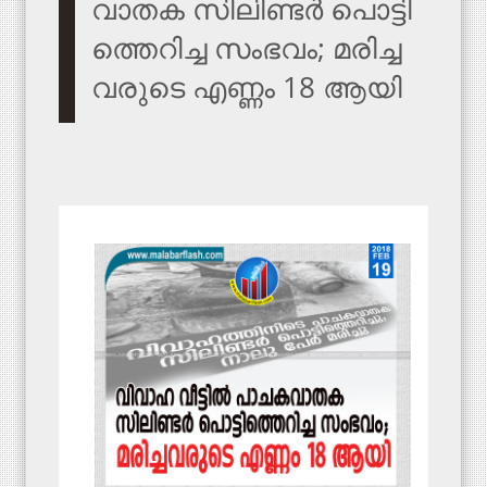
വാ​ത​ക സി​ലി​ണ്ട​ർ പൊ​ട്ടി​
ത്തെ​റി​ച്ച സം​ഭ​വം; മ​രി​ച്ച​
വ​രു​ടെ എ​ണ്ണം 18 ആ​യി