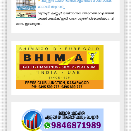
ക​ണ്ണൂ​ർ വി​മാ​ന​ത്താ​വ​ള​ത്തി​ൽ സ​ന്ദ​ർ​ശ​ക
ഗാ​ല​റി തു​റ​ന്നു
മ​ട്ട​ന്നൂ​ർ: ക​ണ്ണൂ​ർ രാ​ജ്യാ​ന്ത​ര വി​മാ​ന​ത്താ​വ​ള​ത്തി​ൽ
സ​ന്ദ​ർ​ശ​ക​ർ​ക്ക് ഇ​നി പാ​സെ​ടു​ത്ത് പ്ര​വേ​ശി​ക്കാം. വി​
മാ​നം ഇ​റ​ങ്ങു​ന്ന...