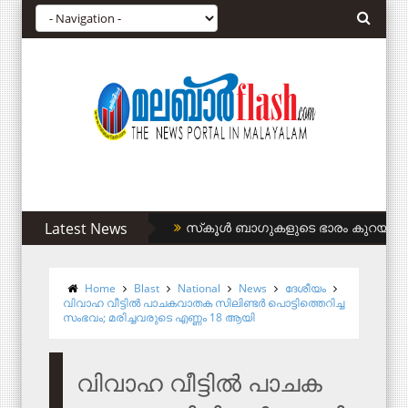
Latest News
സിഎഎ അനുകൂലികള്‍ക്ക് കുടിവെള്ളം 
Home
Blast
National
News
ദേശീയം
വി​വാ​ഹ വീ​ട്ടി​ൽ പാ​ച​ക​വാ​ത​ക സി​ലി​ണ്ട​ർ പൊ​ട്ടി​ത്തെ​റി​ച്ച
സം​ഭ​വം; മ​രി​ച്ച​വ​രു​ടെ എ​ണ്ണം 18 ആ​യി
വി​വാ​ഹ വീ​ട്ടി​ൽ പാ​ച​ക​