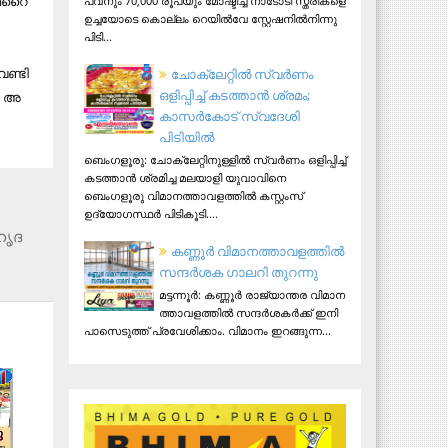
മ​റൈ​
പവനും 70,000 രൂപയും മോഷ്ടിച്ച നാടോടി സ്ത്രീകളെ
ഉച്ചയോടെ കൊല്ലം റെയിൽവേ സ്റ്റേഷനിൽനിന്നു
പിടി...
േ​ണ്ടി
ചോക്ലേറ്റിൽ സ്വർണം
ഒളിപ്പിച്ച് കടത്താൻ ശ്രമം;
ൈ അ​
കാസർകോട് സ്വദേശി
പിടിയില്‍
ബെംഗളൂരു: ചോക്ലേറ്റിനുള്ളിൽ സ്വർണം ഒളിപ്പിച്ച്
കടത്താൻ ശ്രമിച്ച മലയാളി യുവാവിനെ
ബെംഗളൂരു വിമാനത്താവളത്തിൽ കസ്റ്റംസ്
ഉദ്യോഗസ്ഥർ പിടികൂടി....
ഹൃദ
ക​ണ്ണൂ​ർ വി​മാ​ന​ത്താ​വ​ള​ത്തി​ൽ
സ​ന്ദ​ർ​ശ​ക ഗാ​ല​റി തു​റ​ന്നു
മ​ട്ട​ന്നൂ​ർ: ക​ണ്ണൂ​ർ രാ​ജ്യാ​ന്ത​ര വി​മാ​ന​
ത്താ​വ​ള​ത്തി​ൽ സ​ന്ദ​ർ​ശ​ക​ർ​ക്ക് ഇ​നി
പാ​സെ​ടു​ത്ത് പ്ര​വേ​ശി​ക്കാം. വി​മാ​നം ഇ​റ​ങ്ങു​ന്ന...