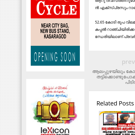
ആ​റു ദി​വ​സ​ത്തി​നു​ശേ​
ൻ എ​ക്സ്പ്ര​സും റാ​ഞ്
52.65 കോ​ടി രൂ​പ വി​ല​മ​
ക​പ്പ​ൽ റാ​ഞ്ചി​യി​രി​ക
ന്ധേ​രി​യി​ലാ​ണ് പ്ര​വ​ർ​ത
prev
ആലപ്പുഴയിലും കോഴി
തട്ടിക്കൊണ്ടുപോ
പിട
Related Posts