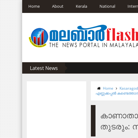
Home
About
Kerala
National
Inter
Latest News
Home
Kasarago
എണ്ണക്കപ്പല്‍ കണ്ടെത്ത
കാണാതായ 
തുടരും: 