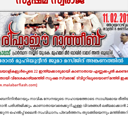
ല​യാ​ളി​ക​ളു​ൾ​പ്പെ​ടെ 22 ഇ​ന്ത്യ​ക്കാ​രു​മാ​യി കാ​ണാ​താ​യ എ​ണ്ണ​ക്ക​പ്പ​ൽ ക​ണ്ടെ​
​താ​യി വി​ദേ​ശ​കാ​ര്യ​മ​ന്ത്രി സു​ഷ​മ സ്വ​രാ​ജ്. ട്വി​റ്റ​റി​ലൂ​ടെ​യാ​ണ് മ​ന്ത്രി ഇ​ക്ക
[www.malabarflash.com]
െ​നി​നി​ന്‍റെ​യും നാവിക സേ​ന​യു​ടെ സ​ഹാ​യ​ത്തോ​ടെ സാ​ധ്യ​മാ​യ രീ​തി​യ
ൻ‌ പ​രി​ശ്ര​മി​ക്കും. കാ​ണാ​താ​യ​വ​രെ​ക്കു​റി​ച്ചു​ള്ള വി​വ​ര​ങ്ങ​ള്‍ ല​ഭ്യ​മാ​ക്കാ​ന്‍ 2
​ക്കു​ന്ന ഹെ​ല്‍​പ്പ് ലൈ​ന്‍ സം​വി​ധാ​നം പ്ര​വ​ര്‍​ത്ത​നം തു​ട​ങ്ങി​യെ​ന്നും മ​ന്ത്രി​അ​റി