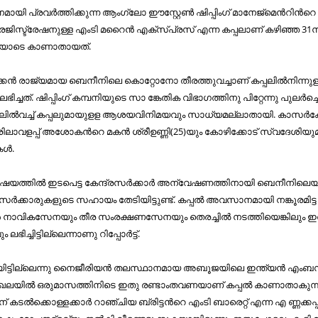
യി പ്ര​വ​ർ​ത്തി​ക്കു​ന്ന ആം​ഗ്ലോ ഈ​സ്റ്റേ​ണ്‍ ഷി​പ്പിം​ഗ് മാ​നേ​ജ്മെ​ന്‍റി​ന്‍റെ ഉ
ര​ജി​സ്ട്രേ​ഷ​നു​ള്ള എം​ടി മ​റൈ​ൻ എ​ക്സ്പ്ര​സ് എ​ന്ന ക​പ്പ​ലാ​ണ് ക​ഴി​ഞ്ഞ 31ന്
യോ​ടെ കാ​ണാ​താ​യ​ത്.
ക​ൻ രാ​ജ്യ​മാ​യ ബെ​നീ​നി​ലെ കൊ​റ്റോ​നോ തീ​ര​ത്തു​വ​ച്ചാ​ണ് ക​പ്പ​ലി​ൽ​നി​ന്നു​ള
ച്ച​ത്. ഷി​പ്പിം​ഗ് ക​മ്പ​നി​യു​ടെ സാ ​ങ്കേ​തി​ക വി​ഭാ​ഗ​ത്തി​നു പി​റ്റേ​ന്നു പു​ല​ർ​ച്ച
ട​ലി​ൽ​വ​ച്ച് ക​പ്പ​ലു​മാ​യു​ള​ള ആ​ശ​യ​വി​നി​മ​യ​വും സാ​ധ്യ​മ​ല്ലാ​താ​യി. കാസര്‍ക
ി​ലാ​വ​ള​പ്പ് അ​ശോ​ക​ന്‍റെ മ​ക​ൻ ശ്രീ​ഉ​ണ്ണി(25)​യും കോ​ഴി​ക്കോ​ട് സ്വ​ദേ​ശി​യു​
ക​ൾ.
ഷ​യ​ത്തി​ൽ ഇ​ട​പെ​ട്ട കേ​ന്ദ്ര​സ​ർ​ക്കാ​ർ അ​ന്വേ​ഷ​ണ​ത്തി​നാ​യി ബെ​നീ​നി​ലെ​
​ക്കാ​രു​ക​ളു​ടെ സ​ഹാ​യം തേ​ടി​യി​ട്ടു​ണ്ട്. ക​പ്പ​ൽ അ​വ​സാ​ന​മാ​യി ന​ങ്കൂ​ര​മി​ട്ട 
 നാ​വി​ക​സേ​ന​യും തീ​ര സം​ര​ക്ഷ​ണ​സേ​ന​യും തെ​ര​ച്ചി​ൽ ന​ട​ത്തി​യെ​ങ്കി​ലും ഇ​
ി​ച്ചി​ട്ടി​ല്ലെ​ന്നാ​ണു റി​പ്പോ​ർ​ട്ട്.
​യി​ട്ടി​ല്ലെ​ന്നു നൈ​ജീ​രി​യ​ൻ ത​ല​സ്ഥാ​ന​മാ​യ അ​ബൂ​ജ​യി​ലെ ഇ​ന്ത്യ​ൻ എം​ബ​
​ഖ​ല​യി​ൽ ഒ​രു​മാ​സ​ത്തി​നി​ടെ ഇ​തു ര​ണ്ടാം​ത​വ​ണ​യാ​ണ് ക​പ്പ​ൽ കാ​ണാ​താ​കു​ന്ന
് ക​ട​ൽ​ക്കൊ​ള്ള​ക്കാ​ർ റാ​ഞ്ചി​യ ബ്രി​ട്ട​ന്‍റെ എം​ടി ബാ​രെ​റ്റ് എ​ന്ന എ ​ണ്ണ​ക്ക​പ