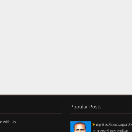
Popular Posts
e with Us
മുന്‍ ഡിവൈ.എസ്.പ
ബത്തേരി അന്തരിച്ചു