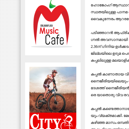
ഹോ​ങ്കോം​ഗ് ആ​സ്ഥാ​ന​മാ​
സ്ഥ​ത​യി​ലു​ള്ള പാ​ന​മ 
വൈ​കു​ന്നേ​രം ആ​റ​ര​
പ​ടി​ഞ്ഞാ​റ​ൻ ആ​ഫ്രി​ക്
ഗ്ന​ൽ അ​വ​സാ​ന​മാ​യി ല​ഭി​
2.36ന് ​ഗി​നി​യ ഉ​ൾ​ക്ക​
ജി​ല്ല​യി​ലെ ഉ​ദു​മ പെ​ര
ക​പ്പ​ലി​ലു​ള്ള മ​ല​യാ​ളി​
ക​പ്പ​ൽ കാ​ണാ​താ​യ വി​
നൈ​ജീ​രി​യ​യി​ലെ​യും സ​ർ
ദേ​ശ​ത്ത് നൈ​ജീ​രി​യ​ൻ
രെ യാ​തൊ​രു വി​വ ര​വും ല​ഭ
ക​പ്പ​ൽ ക​ണ്ടെ​ത്താ​നാ
യും വ്യ​ക്ത​മാ​ക്കി. മേ
ക​ഴി​ഞ്ഞ മാ​സം ഒ​മ്പ​തി​ന