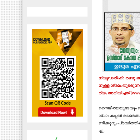
ന്യൂ​ഡ​ല്‍​ഹി: ര​ണ്ടു മ​
നു​ള്ള ശ്ര​മം തു​ട​രു​ന്ന
ര്യം അ​റി​യി​ച്ച​ത്.
നൈജീ​ര​യ​യു​ടേ​യും ബ
ല്ലാം ക​പ്പ​ൽ ക​ണ്ടെ​ത്താ​
ണി​ക്കൂ​റും പ്ര​വ​ര്‍​ത്തി
ച്ചു.