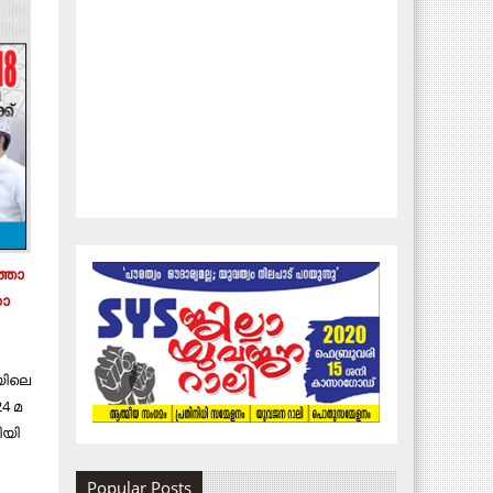
ത്താ​
ാ​
ി​ലെ​
4 മ​
​യി​
Popular Posts