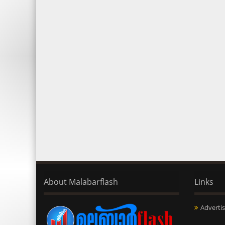
About Malabarflash
Links
Advertis