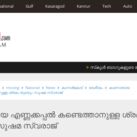
national
Gulf
Kasaragod
Kannur
Tech
Auto
സ്‌കൂള്‍ ബാഗുകളുടെ ഭാരം 
d
missing
National
News
കാസര്‍കോട്
ദേശീയം
കാണാതായ
ാനുള്ള ശ്രമം തുടരും: സുഷമ സ്വരാജ്‌
എണ്ണക്കപ്പല്‍ കണ്ടെത്താനുള്ള ശ്ര
സുഷമ സ്വരാജ്‌