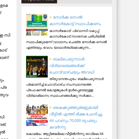
​ട​മ​
 ​
നോര്‍ക്ക സെല്‍
കാസര്‍കോട്ട് സ്ഥാപിക്കണം
കാസര്‍കോട്: പ്രവാസി വകുപ്പ്
്ള സി​
കാസര്‍കോട് നഗരസഭ പരിധിയില്‍
സ്ഥാപിക്കുമെന്ന് വാഗ്ദാനം ചെയ്ത നോര്‍ക്ക സെല്‍
െ
എത്രയും വേഗം യാഥാര്‍ത്ഥ്യമാക്കുന്ന...
ോട്‌
മാ​ണ്
ബലിപെരുന്നാള്‍:
വിദ്യാലയങ്ങള്‍ക്ക്
ചൊവ്വാഴ്ചയും അവധി
തിരുവനന്തപുരം: ബലിപെരുന്നാള്‍
യും
പ്രമാണിച്ച് ചൊവ്വാഴ്ച സംസ്ഥാനത്തെ
പ്ര​
പ്രഫഷനല്‍ കോളജുകള്‍ ഉള്‍പ്പെടെയുള്ള
തു​വ​
വിദ്യാഭ്യാസ സ്ഥാപനങ്ങള്‍ക്കു സര്‍ക്കാ...
കൈക്കുഞ്ഞുങ്ങളുമായി
വീട്ടിൽ എത്തി ഭിക്ഷ ചോദിച്ചു,
സി​
44 പവനും 70,000 രൂപയും
​ത്.
കവർന്നു
്പ​ൽ
കൊല്ലം: ആറ്റിങ്ങലിലെ വീട്ടിൽനിന്നു രാവിലെ 44