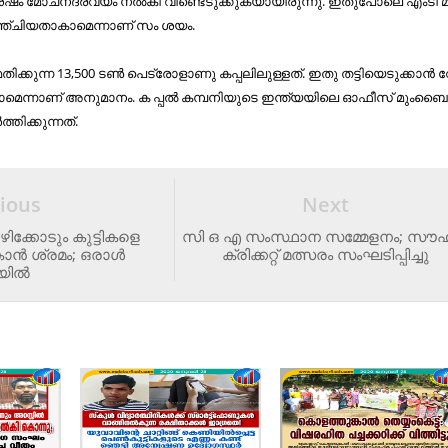
ഷം മോ​ച​ന​ദ്ര​വ്യം ന​ൽ​കി വീ​ണ്ടെ​ടു​ക്കു​ക​യാ​യി​രു​ന്നു. ഇ​തു​പോ​ലെ എം​ടി 
ചി​യ​താ​കാ​മെ​ന്നാ​ണ് സം ​ശ​യം.
തി​ക്കു​ന്ന 13,500 ട​ണ്‍ പെ​ട്രോ​ളാ​ണു ക​പ്പ​ലി​ലു​ള്ള​ത്. ഇ​തു ത​ട്ടി​യെ​ടു​ക്കാ​ൻ വ
്കാ​മെ​ന്നാ​ണ് അ​നു​മാ​നം. ക ​പ്പ​ൽ ക​മ്പ​നി​യു​ടെ ഇ​ന്ത്യ​യി​ലെ ഓ​ഫീ​സ് മും​ബ
്തി​ക്കു​ന്ന​ത്.
ious
Next
ക്കോടും കുട്ടികളെ
സി ഒ എ സംസ്ഥാന സമ്മേളനം; സൗ
കാന്‍ ശ്രമം; ഒരാൾ
ക്രിക്കറ്റ് മത്സരം സംഘടിപ്പിച്ചു
ിയിൽ