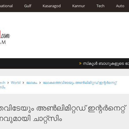
national
Gulf
Kasaragod
Kannur
Tech
Auto
സ്‌കൂള്‍ ബാഗുകളുടെ ഭാരം 
ech
World
ലോകം
ലോകത്തെവിടേയും അണ്‍ലിമിറ്റഡ് ഇന്റര്‍നെറ്റ്
സിം
ടേയും അണ്‍ലിമിറ്റഡ് ഇന്റര്‍നെറ്റ്
ുമായി ചാറ്റ്‌സിം