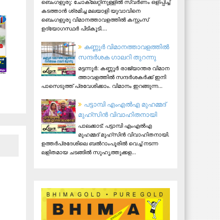
ബെംഗളൂരു: ചോക്ലേറ്റിനുള്ളിൽ സ്വർണം ഒളിപ്പിച്ച്
കടത്താൻ ശ്രമിച്ച മലയാളി യുവാവിനെ
ബെംഗളൂരു വിമാനത്താവളത്തിൽ കസ്റ്റംസ്
ഉദ്യോഗസ്ഥർ പിടികൂടി....
ക​ണ്ണൂ​ർ വി​മാ​ന​ത്താ​വ​ള​ത്തി​ൽ
സ​ന്ദ​ർ​ശ​ക ഗാ​ല​റി തു​റ​ന്നു
മ​ട്ട​ന്നൂ​ർ: ക​ണ്ണൂ​ർ രാ​ജ്യാ​ന്ത​ര വി​മാ​ന​
ത്താ​വ​ള​ത്തി​ൽ സ​ന്ദ​ർ​ശ​ക​ർ​ക്ക് ഇ​നി
പാ​സെ​ടു​ത്ത് പ്ര​വേ​ശി​ക്കാം. വി​മാ​നം ഇ​റ​ങ്ങു​ന്ന...
പട്ടാമ്പി എംഎല്‍എ മുഹമ്മദ്
മുഹ്‌സിന്‍ വിവാഹിതനായി
പാലക്കാട്: പട്ടാമ്പി എംഎല്‍എ
മുഹമ്മദ് മുഹ്‌സിന്‍ വിവാഹിതനായി.
ഉത്തര്‍പ്രദേശിലെ ബല്‍റാംപൂരില്‍ വെച്ച് നടന്ന
ലളിതമായ ചടങ്ങില്‍ സുഹൃത്തുക്കള...