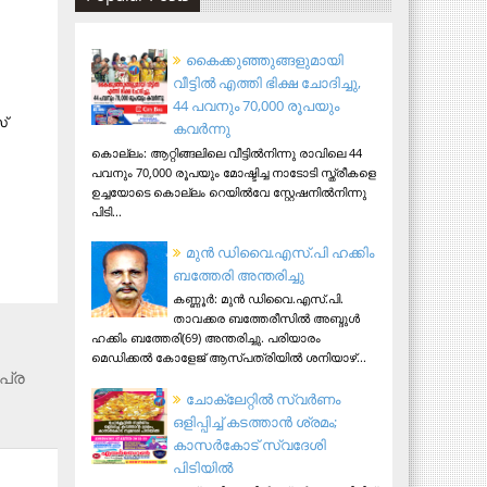
കൈക്കുഞ്ഞുങ്ങളുമായി
വീട്ടിൽ എത്തി ഭിക്ഷ ചോദിച്ചു,
44 പവനും 70,000 രൂപയും
സ്
കവർന്നു
കൊല്ലം: ആറ്റിങ്ങലിലെ വീട്ടിൽനിന്നു രാവിലെ 44
പവനും 70,000 രൂപയും മോഷ്ടിച്ച നാടോടി സ്ത്രീകളെ
ഉച്ചയോടെ കൊല്ലം റെയിൽവേ സ്റ്റേഷനിൽനിന്നു
പിടി...
മുന്‍ ഡിവൈ.എസ്.പി ഹക്കിം
ബത്തേരി അന്തരിച്ചു
കണ്ണൂര്‍: മുന്‍ ഡിവൈ.എസ്.പി.
താവക്കര ബത്തേരീസില്‍ അബ്ദുള്‍
ഹക്കിം ബത്തേരി(69) അന്തരിച്ചു. പരിയാരം
മെഡിക്കല്‍ കോളേജ് ആസ്​പത്രിയില്‍ ശനിയാഴ്...
പ്ര​
ചോക്ലേറ്റിൽ സ്വർണം
ഒളിപ്പിച്ച് കടത്താൻ ശ്രമം;
കാസർകോട് സ്വദേശി
പിടിയില്‍