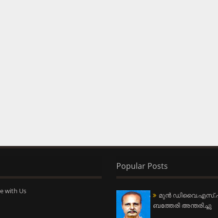
Popular Posts
e with Us
മുന്‍ ഡിവൈ.എസ്.പ
ബത്തേരി അന്തരിച്ചു