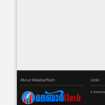
About Malabarflash
Links
Advertis