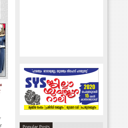
െ
,
്
്
Popular Posts