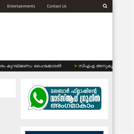
Entertainments
Contact Us
കുറയ്ക്കണം: ഹൈക്കോടതി
സിഎഎ അനുകൂലികള്‍ക്ക് കുടിവെള