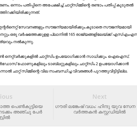
ണം. ഒന്നാം പതിപ്പിനെ അപേക്ഷിച്ച് ചാറ്റ്‌സിമ്മിന്റെ രണ്ടാം പതിപ്പ് കൂടുതല്‍
തിറക്കിയിരിക്കുന്നത്.
ലാ ഇന്റര്‍നെറ്റ് സേവനങ്ങളും സൗജന്യമായിരിക്കും.കൂടാതെ സൗജന്യമായി
‍നെറ്റും ഒരു വര്‍ഷത്തേക്കുളള പ്ലാനില്‍ 165 രാജ്യങ്ങളിലേയ്ക്ക് എസ്എംഎ
വും നല്‍കുന്നു.
െറ്റ്‌വര്‍ക്കുകളില്‍ ചാറ്റ്‌സിം ഉപയോഗിക്കാന്‍ സാധിക്കും. ഐഒഎസ്,
്‍ഡോസ് ഫോണുകളിലും ടാബ്ലറ്റുകളിലും ചാറ്റ്‌സിം 2 ഉപയോഗിക്കാന്‍
ാല്‍ ചാറ്റ് സിമ്മിന്റെ വില സംബന്ധിച്ച വിവരങ്ങള്‍ പുറത്തുവിട്ടിട്ടില്ല.
ious
Next
ാത്ത പെണ്‍കുട്ടിയെ
ഗൗ​രി ല​ങ്കേ​ഷ് വ​ധം: ഹി​ന്ദു യു​വ സേ​ന 
രനടക്കം അഞ്ചു പേര്‍
വ​ർ​ത്ത​ക​ൻ ക​സ്റ്റ​ഡി​യി​ൽ
്റില്‍