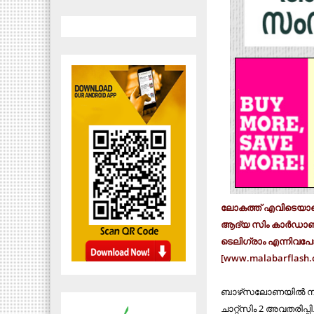
ലോകത്ത് എവിടെയാണെങ
ആദ്യ സിം കാര്‍ഡാണ് ചാറ
ടെലിഗ്രാം എന്നിവപോല
[www.malabarflash.
ബാഴ്‌സലോണയില്‍ നട
ചാറ്റ്‌സിം 2 അവതരിപ്