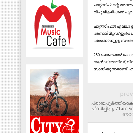
ചാറ്റ്‌സിം 2 ന്റെ അവതര
വിപുലീകരിച്ചാണ് പുറത്
ചാറ്റ്‌സിം 2ല്‍ എല്
അണ്‍ലിമിറ്റഡ് ഇന്റര്
അയക്കാനുളള സൗകര്യ
250 മൊബൈല്‍ ഫോണ്‍ ന
ആന്‍ഡ്രോയിഡ്, വിന
സാധിക്കുന്നതാണ്. എന്ന
prev
പ്രായപൂര്‍ത്തിയാക
പീഡിപ്പിച്ചു; 71കാ
അറസ്റ