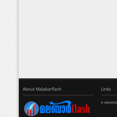
About Malabarflash
Links
Advertis