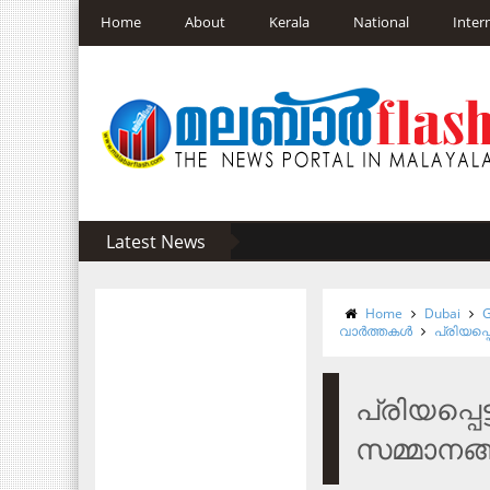
Home
About
Kerala
National
Inter
Latest News
Home
Dubai
G
വാര്‍ത്തകള്‍
പ്രിയപ്
പ്രിയപ്പെ
സമ്മാനങ