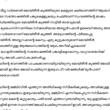
ട്ട വീട്ടു ഡ്രൈവര്‍ മൊയ്തീന്‍ കുഞ്ഞിയുടെ മകളുടെ കല്യാണത്തിന് ആശം
ുടെ സന്തോഷത്തില്‍ പങ്കുകെള്ളുകയും ചെയ്താണ് സംഘത്തിന്റെ മടക്കം.
യത്തിലൂടെ മൊയ്തീന്‍ കുഞ്ഞി നാട്ടില്‍ താരവുമായി.
 മുഹൈസിന ഒന്നിലെ സ്വദേശിയായ അബ്ദുര്‍റഹ്മാന്‍ ഉബൈദ് അബു അല്
െ ഡ്രൈവറാണ് മൊയ്തീന്‍ കുഞ്ഞി. അദ്ദേഹത്തിന്റെ പ്രിയപ്പെട്ട
ീന്‍. അബ്ദുറഹ്മാന്റെ മകനും ഏഴു കൂട്ടുകാരുമാണ് മൊയ്തീന്‍
ബത്തിനുള്ള ആത്മബന്ധത്തിന്റെ ആഴം അറിയിച്ചുകൊണ്ട്
മംഗളദിനത്തിന്റെ സന്തോഷത്തില്‍ പങ്കാളികളാകാനും വധുവാരന്മാര്‍ക്ക്
നും അവര്‍ പരസ്പരം മത്സരിച്ചു.
ൈദിന്റെ ഭവനത്തില്‍ പാചകക്കാരനായിട്ടായിരുന്നു മൊയ്തീന്‍ കുഞ്ഞി ജോലി
‍ഷമായി ഇവിടെ ജോലി ചെയ്യുന്ന ഇദ്ദേഹം 20 വര്‍ഷങ്ങള്‍ക്ക് മുന്‍പാണ്
്രൈവറായത്.
ൈദിന്റെ മജ്ലിസില്‍ എത്തുന്ന അതിഥികളെ സ്വീകരിക്കുകയും അവര്‍ക്കുള്ള
‍കുന്നതുമെല്ലാം ഇദ്ദേഹമായിരുന്നു. മജ്‌ലിസ് എന്നറിയപ്പെടുന്ന സ്വീകരണ
സറുടെ മകന്റെ കൂട്ടുകാരും പതിവായി എത്താറുണ്ടായിരുന്നു. യുഎഇയിലെ 
ില്‍ ഉന്നത സ്ഥാനത്ത് ജോലി ചെയ്യുന്നവരാണ് ഇവര്‍. അവരുമായും നല്