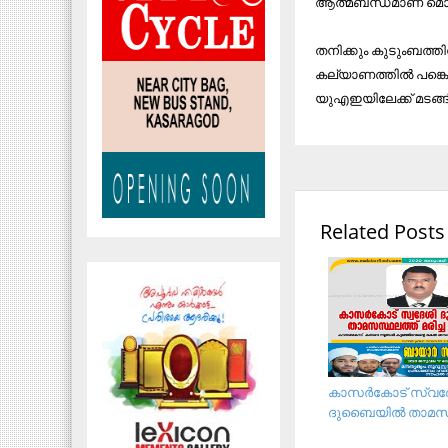
ആത്മബന്ധമാണ് മൊയ്ത
തനിക്കും കുടുംബത്ത
കല്യാണത്തില്‍ പങ്കെ
യുഎഇയിലേക്ക് മടങ്ങ
Related Posts
കാസർകോട് സ്വദ
ദുബൈയില്‍ താമസ