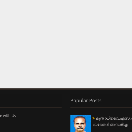
Popular Posts
e with Us
മുന്‍ ഡിവൈ.എസ്.പ
ബത്തേരി അന്തരിച്ചു