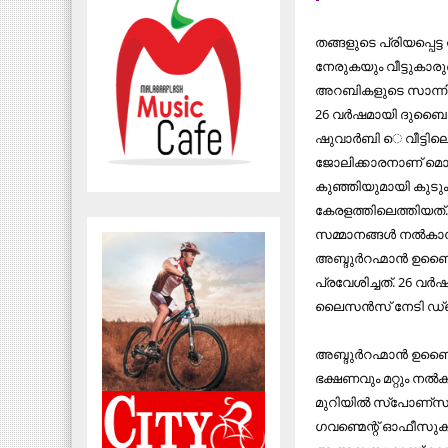
തങ്ങളുടെ പ്രിയപ്പെ
നേരുകയും വീട്ടുകാര
അറബികളുടെ സാന്നിധ്
26 വര്‍ഷമായി ദുബൈ
ഷുവാര്‍ബി െ വീട്ടില
ജോലിക്കാരനാണ് മൊയ്ത
കുഞ്ഞിയുമായി കുടും
കേരളത്തിലെത്തിയത്. 
സമ്മാനങ്ങള്‍ നല്‍കാ
അബ്ദുര്‍റഹ്മാന്‍ ഉബ
പ്രവേശിച്ചത്. 26 വര്
ലൈസന്‍സ് നേടി ഡ
അബ്ദുര്‍റഹ്മാന്‍ ഉബ
ഭക്ഷണവും മറ്റും നല്
മുറിയില്‍ സ്‌പോണ്‌
ഗവണ്മെന്റ് ഓഫീസുകള