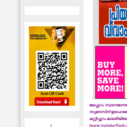
മലപ്പുറം: സ്ഥാനമാന
സുമനസിന് ഉദാഹരണമാ
കുറ്റിപ്പുറം കാലടിയില
[www.malabarflash