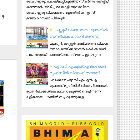
ബെംഗളൂരു: ചോക്ലേറ്റിനുള്ളിൽ സ്വർണം ഒളിപ്പിച്ച്
കടത്താൻ ശ്രമിച്ച മലയാളി യുവാവിനെ
ബെംഗളൂരു വിമാനത്താവളത്തിൽ കസ്റ്റംസ്
നു.
ഉദ്യോഗസ്ഥർ പിടികൂടി....
ക​ണ്ണൂ​ർ വി​മാ​ന​ത്താ​വ​ള​ത്തി​ൽ
സ​ന്ദ​ർ​ശ​ക ഗാ​ല​റി തു​റ​ന്നു
മ​ട്ട​ന്നൂ​ർ: ക​ണ്ണൂ​ർ രാ​ജ്യാ​ന്ത​ര വി​മാ​ന​
ത്താ​വ​ള​ത്തി​ൽ സ​ന്ദ​ർ​ശ​ക​ർ​ക്ക് ഇ​നി
പാ​സെ​ടു​ത്ത് പ്ര​വേ​ശി​ക്കാം. വി​മാ​നം ഇ​റ​ങ്ങു​ന്ന...
പട്ടാമ്പി എംഎല്‍എ മുഹമ്മദ്
മുഹ്‌സിന്‍ വിവാഹിതനായി
പാലക്കാട്: പട്ടാമ്പി എംഎല്‍എ
മുഹമ്മദ് മുഹ്‌സിന്‍ വിവാഹിതനായി.
ഉത്തര്‍പ്രദേശിലെ ബല്‍റാംപൂരില്‍ വെച്ച് നടന്ന
ലളിതമായ ചടങ്ങില്‍ സുഹൃത്തുക്കള...