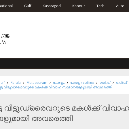
national
Gulf
Kasaragod
Kannur
Tech
Auto
ulf
Kerala
Malappuram
കേരളം
കേരള വാര്‍ത്ത
ഗള്‍ഫ്
ഗള്‍ഫ്
പെട്ട വീട്ടുഡ്രൈവറുടെ മകള്‍ക്ക് വിവാഹ സമ്മാനങ്ങളുമായി അവരെത്തി
ട്ട വീട്ടുഡ്രൈവറുടെ മകള്‍ക്ക് വിവാ
്ങളുമായി അവരെത്തി