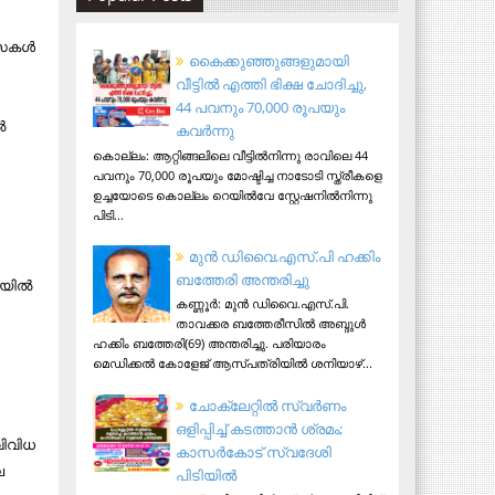
സകള്‍
കൈക്കുഞ്ഞുങ്ങളുമായി
വീട്ടിൽ എത്തി ഭിക്ഷ ചോദിച്ചു,
44 പവനും 70,000 രൂപയും
‍
കവർന്നു
കൊല്ലം: ആറ്റിങ്ങലിലെ വീട്ടിൽനിന്നു രാവിലെ 44
പവനും 70,000 രൂപയും മോഷ്ടിച്ച നാടോടി സ്ത്രീകളെ
ഉച്ചയോടെ കൊല്ലം റെയിൽവേ സ്റ്റേഷനിൽനിന്നു
പിടി...
മുന്‍ ഡിവൈ.എസ്.പി ഹക്കിം
ബത്തേരി അന്തരിച്ചു
യില്‍
കണ്ണൂര്‍: മുന്‍ ഡിവൈ.എസ്.പി.
താവക്കര ബത്തേരീസില്‍ അബ്ദുള്‍
ഹക്കിം ബത്തേരി(69) അന്തരിച്ചു. പരിയാരം
മെഡിക്കല്‍ കോളേജ് ആസ്​പത്രിയില്‍ ശനിയാഴ്...
ചോക്ലേറ്റിൽ സ്വർണം
ഒളിപ്പിച്ച് കടത്താൻ ശ്രമം;
വിവിധ
കാസർകോട് സ്വദേശി
ല
പിടിയില്‍