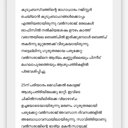
കുടുംബസ്വത്തിന്റെ ഭാഗാധാരം റജിസ്റ്റർ
ചെയ്യാൻ കുടുംബാംഗങ്ങൾക്കൊപ്പം
എത്തിയതായിരുന്നു വൽസരാജ്. രേഖകൾ
ഓഫിസിൽ നൽകിയശേഷം ഊഴം കാത്ത്
വരാന്തയിലെ ബെഞ്ചിൽ ഇരിക്കുമ്പോൾ ബെഞ്ച്
തകർന്നു മുറ്റത്തേക്ക് വീഴുകയായിരുന്നു.
നട്ടെല്ലിനു ഗുരുതരമായ പരുക്കേറ്റ
വൽസരാജിനെ ആദ്യം കണ്ണൂരിലെയും പിന്നീട്
മംഗലാപുരത്തെയും ആശുപത്രികളിൽ
പ്രവേശിപ്പിച്ചു.
25ന് പരിയാരം മെഡിക്കൽ കോളജ്
ആശുപത്രിയിലേക്കു മാറ്റി. ഇവിടെ
ചികിൽസയിലിരിക്കെ വ്യാഴാഴ്ച
ഉച്ചയോടെയായിരുന്നു മരണം. ഗുരുതരമായി
പരുക്കേറ്റ വൽസരാജ് അവസാന ദിവസങ്ങളിൽ
അബോധാവസ്ഥയിലായിരുന്നു. സാവിത്രിയാണു
വൽസരാജിന്റെ ഭാര്യ. മകൻ:സായൂജ്.