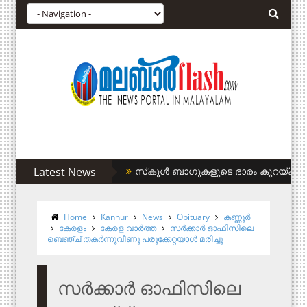
Latest News
സിഎഎ അനുകൂലികള്‍ക്ക് കുടിവെള്ളം 
Home
Kannur
News
Obituary
കണ്ണൂര്‍
കേരളം
കേരള വാര്‍ത്ത
സർക്കാർ ഓഫിസിലെ
ബെഞ്ച് തകർന്നുവീണു പരുക്കേറ്റയാൾ മരിച്ചു
സർക്കാർ ഓഫിസിലെ