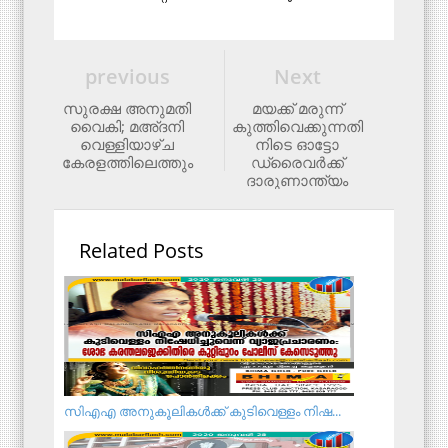
previous
Next
സുരക്ഷ അനുമതി
മയക്ക് മരുന്ന്
വൈകി; മഅ്​ദനി
കുത്തിവെക്കുന്നതി
വെള്ളിയാഴ്​ച
നിടെ ഓട്ടോ
കേരളത്തിലെത്തും
ഡ്രൈവര്‍ക്ക്
ദാരുണാന്ത്യം
Related Posts
സിഎഎ അനുകൂലികള്‍ക്ക് കുടിവെള്ളം നിഷ...