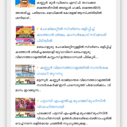
കണ്ണൂര്‍: മുന്‍ ഡിവൈ.എസ്.പി. താവക്കര
ബത്തേരീസില്‍ അബ്ദുള്‍ ഹക്കിം ബത്തേരി(69)
അന്തരിച്ചു. പരിയാരം മെഡിക്കല്‍ കോളേജ് ആസ്​പത്രിയില്‍
ശനിയാഴ്...
ചോക്ലേറ്റിൽ സ്വർണം ഒളിപ്പിച്ച്
കടത്താൻ ശ്രമം; കാസർകോട് സ്വദേശി
പിടിയില്‍
ബെംഗളൂരു: ചോക്ലേറ്റിനുള്ളിൽ സ്വർണം ഒളിപ്പിച്ച്
കടത്താൻ ശ്രമിച്ച മലയാളി യുവാവിനെ ബെംഗളൂരു
വിമാനത്താവളത്തിൽ കസ്റ്റംസ് ഉദ്യോഗസ്ഥർ പിടികൂടി....
ക​ണ്ണൂ​ർ വി​മാ​ന​ത്താ​വ​ള​ത്തി​ൽ സ​ന്ദ​ർ​ശ​ക
ഗാ​ല​റി തു​റ​ന്നു
മ​ട്ട​ന്നൂ​ർ: ക​ണ്ണൂ​ർ രാ​ജ്യാ​ന്ത​ര വി​മാ​ന​ത്താ​വ​ള​ത്തി​ൽ
സ​ന്ദ​ർ​ശ​ക​ർ​ക്ക് ഇ​നി പാ​സെ​ടു​ത്ത് പ്ര​വേ​ശി​ക്കാം. വി​
മാ​നം ഇ​റ​ങ്ങു​ന്ന...
പട്ടാമ്പി എംഎല്‍എ മുഹമ്മദ് മുഹ്‌സിന്‍
വിവാഹിതനായി
പാലക്കാട്: പട്ടാമ്പി എംഎല്‍എ മുഹമ്മദ് മുഹ്‌സിന്‍
വിവാഹിതനായി. ഉത്തര്‍പ്രദേശിലെ ബല്‍റാംപൂരില്‍
വെച്ച് നടന്ന ലളിതമായ ചടങ്ങില്‍ സുഹൃത്തുക്കള...