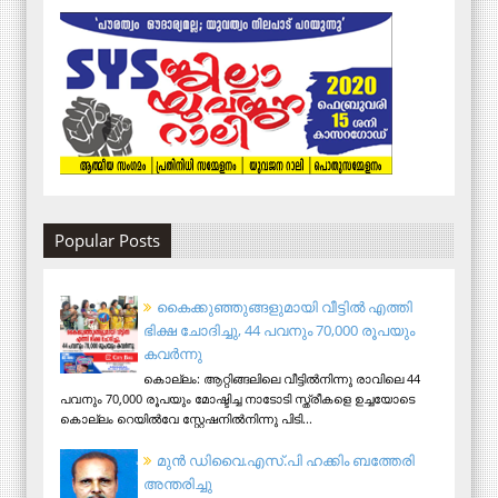
Popular Posts
കൈക്കുഞ്ഞുങ്ങളുമായി വീട്ടിൽ എത്തി
ഭിക്ഷ ചോദിച്ചു, 44 പവനും 70,000 രൂപയും
കവർന്നു
കൊല്ലം: ആറ്റിങ്ങലിലെ വീട്ടിൽനിന്നു രാവിലെ 44
പവനും 70,000 രൂപയും മോഷ്ടിച്ച നാടോടി സ്ത്രീകളെ ഉച്ചയോടെ
കൊല്ലം റെയിൽവേ സ്റ്റേഷനിൽനിന്നു പിടി...
മുന്‍ ഡിവൈ.എസ്.പി ഹക്കിം ബത്തേരി
അന്തരിച്ചു