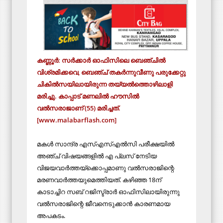
കണ്ണൂർ: സർക്കാർ ഓഫിസിലെ ബെഞ്ചിൽ
വിശ്രമിക്കവെ, ബെഞ്ച് തകർന്നുവീണു പരുക്കേറ്റു
ചികിൽസയിലായിരുന്ന തയ്യൽത്തൊഴിലാളി
മരിച്ചു. കാപ്പാട് മണലിൽ ഹൗസിൽ
വൽസരാജാണ് (55) മരിച്ചത്.
[www.malabarflash.com]
മകൾ സാന്ദ്ര എസ്എസ്എൽസി പരീക്ഷയിൽ
അഞ്ച് വിഷയങ്ങളിൽ എ പ്ലസ് നേടിയ
വിജയവാർത്തയ്ക്കൊപ്പമാണു വൽസരാജിന്റെ
മരണവാർത്തയുമെത്തിയത്. കഴിഞ്ഞ 18ന്
കാടാച്ചിറ സബ് റജിസ്ട്രാർ ഓഫിസിലായിരുന്നു
വൽസരാജിന്റെ ജീവനെടുക്കാൻ കാരണമായ
അപകടം.