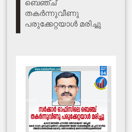
ബെഞ്ച്
തകർന്നുവീണു
പരുക്കേറ്റയാൾ മരിച്ചു