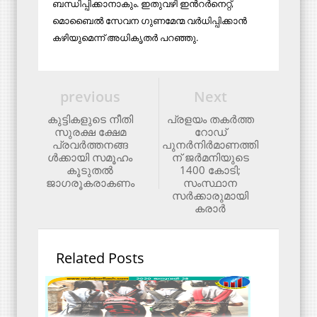
ബന്ധിപ്പിക്കാനാകും. ഇതുവഴി ഇന്‍റര്‍നെറ്റ്,
മൊബൈല്‍ സേവന ഗുണമേന്മ വര്‍ധിപ്പിക്കാന്‍
കഴിയുമെന്ന് അധികൃതർ പറഞ്ഞു.
previous
Next
കുട്ടികളുടെ നീതി
പ്രളയം തകർത്ത
സുരക്ഷ ക്ഷേമ
റോഡ്
പ്രവര്‍ത്തനങ്ങ
പുനർനിർമാണത്തി
ള്‍ക്കായി സമൂഹം
ന് ജർമനിയുടെ
കൂടുതല്‍
1400 കോടി;
ജാഗരൂകരാകണം
സംസ്ഥാന
സർക്കാരുമായി
കരാർ
Related Posts