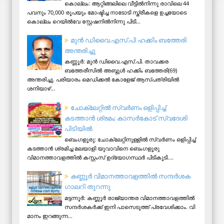
കൊല്ലം: ആറ്റിങ്ങലിലെ വീട്ടിൽനിന്നു രാവിലെ 44
പവനും 70,000 രൂപയും മോഷ്ടിച്ച നാടോടി സ്ത്രീകളെ ഉച്ചയോടെ
കൊല്ലം റെയിൽവേ സ്റ്റേഷനിൽനിന്നു പിടി...
മുന്‍ ഡിവൈ.എസ്.പി ഹക്കിം ബത്തേരി
അന്തരിച്ചു
കണ്ണൂര്‍: മുന്‍ ഡിവൈ.എസ്.പി. താവക്കര
ബത്തേരീസില്‍ അബ്ദുള്‍ ഹക്കിം ബത്തേരി(69)
അന്തരിച്ചു. പരിയാരം മെഡിക്കല്‍ കോളേജ് ആസ്​പത്രിയില്‍
ശനിയാഴ്...
ചോക്ലേറ്റിൽ സ്വർണം ഒളിപ്പിച്ച്
കടത്താൻ ശ്രമം; കാസർകോട് സ്വദേശി
പിടിയില്‍
ബെംഗളൂരു: ചോക്ലേറ്റിനുള്ളിൽ സ്വർണം ഒളിപ്പിച്ച്
കടത്താൻ ശ്രമിച്ച മലയാളി യുവാവിനെ ബെംഗളൂരു
വിമാനത്താവളത്തിൽ കസ്റ്റംസ് ഉദ്യോഗസ്ഥർ പിടികൂടി....
ക​ണ്ണൂ​ർ വി​മാ​ന​ത്താ​വ​ള​ത്തി​ൽ സ​ന്ദ​ർ​ശ​ക
ഗാ​ല​റി തു​റ​ന്നു
മ​ട്ട​ന്നൂ​ർ: ക​ണ്ണൂ​ർ രാ​ജ്യാ​ന്ത​ര വി​മാ​ന​ത്താ​വ​ള​ത്തി​ൽ
സ​ന്ദ​ർ​ശ​ക​ർ​ക്ക് ഇ​നി പാ​സെ​ടു​ത്ത് പ്ര​വേ​ശി​ക്കാം. വി​
മാ​നം ഇ​റ​ങ്ങു​ന്ന...