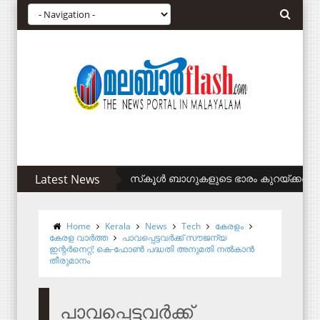
Latest News
സിഎഎ അനുകൂലികള്‍ക്ക് കുടിവെള്ളം ന
Home
Kerala
News
Tech
കേരളം
കേരള വാര്‍ത്ത
പാവപ്പെട്ടവർക്ക് സൗജന്യ
ഇന്റർനെറ്റ്; കെ-ഫോൺ പദ്ധതി അനുമതി നൽകാൻ
തീരുമാനം
പാവപ്പെട്ടവർക്ക്