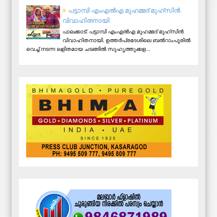
പട്ടാമ്പി എംഎല്‍എ മുഹമ്മദ് മുഹ്‌സിന്‍
വിവാഹിതനായി
പാലക്കാട്: പട്ടാമ്പി എംഎല്‍എ മുഹമ്മദ് മുഹ്‌സിന്‍
വിവാഹിതനായി. ഉത്തര്‍പ്രദേശിലെ ബല്‍റാംപൂരില്‍
വെച്ച് നടന്ന ലളിതമായ ചടങ്ങില്‍ സുഹൃത്തുക്കള...