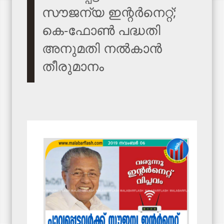
സൗജന്യ ഇന്റർനെറ്റ്;
കെ-ഫോൺ പദ്ധതി
അനുമതി നൽകാൻ
തീരുമാനം