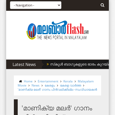
Latest News
സിഎഎ അനുകൂലികള്‍ക്ക് കുടിവെള്ളം ന
Home
Entertainment
Kerala
Malayalam
Movie
News
കേരളം
കേരള വാര്‍ത്ത
'മാണിക്യ മലർ' ഗാനം പിൻവലിക്കില്ല -സംവിധായകൻ
'മാണിക്യ മലർ' ഗാനം