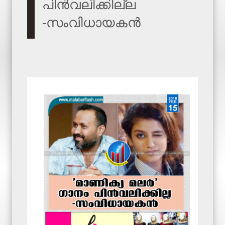
പിൻവലിക്കില്ല
-സംവിധായകൻ