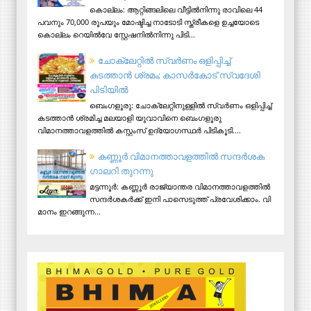
കൊല്ലം: ആറ്റിങ്ങലിലെ വീട്ടിൽനിന്നു രാവിലെ 44
പവനും 70,000 രൂപയും മോഷ്ടിച്ച നാടോടി സ്ത്രീകളെ ഉച്ചയോടെ
കൊല്ലം റെയിൽവേ സ്റ്റേഷനിൽനിന്നു പിടി...
ചോക്ലേറ്റിൽ സ്വർണം ഒളിപ്പിച്ച്
കടത്താൻ ശ്രമം; കാസർകോട് സ്വദേശി
പിടിയില്‍
ബെംഗളൂരു: ചോക്ലേറ്റിനുള്ളിൽ സ്വർണം ഒളിപ്പിച്ച്
കടത്താൻ ശ്രമിച്ച മലയാളി യുവാവിനെ ബെംഗളൂരു
വിമാനത്താവളത്തിൽ കസ്റ്റംസ് ഉദ്യോഗസ്ഥർ പിടികൂടി....
ക​ണ്ണൂ​ർ വി​മാ​ന​ത്താ​വ​ള​ത്തി​ൽ സ​ന്ദ​ർ​ശ​ക
ഗാ​ല​റി തു​റ​ന്നു
മ​ട്ട​ന്നൂ​ർ: ക​ണ്ണൂ​ർ രാ​ജ്യാ​ന്ത​ര വി​മാ​ന​ത്താ​വ​ള​ത്തി​ൽ
സ​ന്ദ​ർ​ശ​ക​ർ​ക്ക് ഇ​നി പാ​സെ​ടു​ത്ത് പ്ര​വേ​ശി​ക്കാം. വി​
മാ​നം ഇ​റ​ങ്ങു​ന്ന...