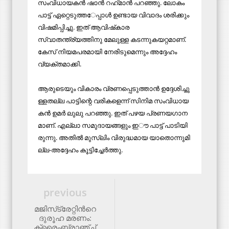
സംവിധായകൻ ഷാൻ റഹ്​മാൻ പറഞ്ഞു. ലോകം
പാട്ട്​ ഏറ്റെടുത്ത​േപ്പാൾ ഉണ്ടായ വിവാദം ശരിക്കും
വിഷമിപ്പിച്ചു. ഇത്​ ആവിഷ്​കാര
സ്വാതന്ത്ര്യത്തിനു മേലുള്ള കടന്നുകയറ്റമാണ്​.
കേസ്​ നിയമപരമായി നേരിടുമെന്നും അദ്ദേഹം
വ്യക്​തമാക്കി.
ആ​രു​ടെ​യും വി​കാ​രം വ്ര​ണ​പ്പെ​ടു​ത്താ​ൻ ഉ​ദ്ദേ​ശി​ച്ചു​
ള്ള​ത​ല്ല പാ​ട്ടി​ന്റെ വ​രി​ക​ളെ​ന്ന്​ സി​നി​മ സം​വി​ധാ​യ​
ക​ൻ ഉ​മ​ർ ലു​ലു പ​റ​ഞ്ഞു. ഇ​ത്​ പ​ഴ​യ പ്ര​ണ​യ​ഗാ​ന​
മാ​ണ്. എ​ല്ലാ സ​മു​ദാ​യ​ങ്ങ​ളും ഇൗ ​പാ​ട്ട്​ പാ​ടി​യി​
രു​ന്നു. അ​തി​ൽ മു​സ്​​ലിം വി​രു​ദ്ധ​മാ​യ യാ​തൊ​ന്നു​മി​
ല്ല-​അ​ദ്ദേ​ഹം കൂ​ട്ടി​ച്ചേ​ർ​ത്തു.
previous
മജിസ്‌ട്രേറ്റി​ന്‍റെ
ദുരൂഹ മരണം:
ക്രൈംബ്രാഞ്ച്​