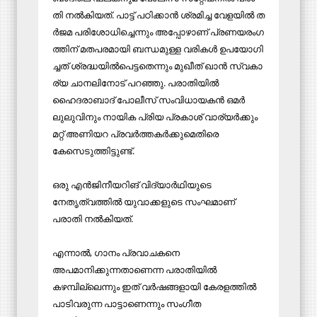
തി ന​ൽ​കി​യ​ത്. പാ​ട്ട്​ പ​ഠി​ക്കാ​ൻ ശ്ര​മി​ച്ച വേ​ള​യി​ൽ ത​
ർ​ജ​മ പ​രി​ശോ​ധി​ച്ചെ​ന്നും അ​പ്പോ​ഴാ​ണ്​ ​പ്ര​ണ​യ​രം​ഗ​
ത്തി​ന്​ മ​ത​പ​ര​മാ​യി ബ​ന്ധ​മു​ള്ള വ​രി​ക​ൾ ഉ​പ​യോ​ഗി​
ച്ച​ത്​ ശ്ര​ദ്ധ​യി​ൽ​പെ​ട്ട​തെ​ന്നും മു​ഖീ​ത്​ ഖാ​ൻ സ്വ​കാ​
ര്യ ചാ​ന​ലി​നോ​ട്​ പ​റ​ഞ്ഞു. പരാതിയിൽ
ഹൈദരാബാദ്​ പോലീസ് സംവിധായകൻ ഒമർ
ലുലുവിനും നായിക പ്രിയ പ്രകാശ്​ വാര്യർക്കും
മറ്റ്​ അണിയറ പ്രവർത്തകർക്കുമെതിരെ​
കേസെടുത്തിട്ടുണ്ട്​.
ഒരു എൻജിനീയറിങ്​ വിദ്യാർഥിയുടെ
നേതൃത്വത്തിൽ യുവാക്കളുടെ സംഘമാണ്​
പരാതി നൽകിയത്​.
എന്നാൽ, ഗാനം പ്രവാചകനെ
അപമാനിക്കുന്നതാണെന്ന പരാതിയിൽ​
കഴമ്പില്ലെന്നും ഇത്​ വർഷങ്ങളായി കേരളത്തിൽ
പാടിവരുന്ന പാട്ടാണെന്നും സംഗീത