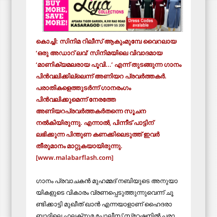
കൊച്ചി:​ സിനിമ റിലീസ്​ ആകുംമുമ്പേ​ വൈറലായ
‘ഒരു അഡാറ്​ ലവ്​’ സിനിമയിലെ വിവാദമായ
‘മാണിക്യമലരായ പൂവി...’ എന്ന്​ തുടങ്ങുന്ന ഗാനം
പിൻവലിക്കി​ല്ലെന്ന്​ അണിയറ പ്രവർത്തകർ.
പരാതികളെത്തുടർന്ന്​ ഗാനരംഗം
പിൻവലിക്കുമെന്ന്​ നേരത്തേ
അണിയറപ്രവർത്തകർതന്നെ സൂചന
നൽകിയിരുന്നു. എന്നാൽ, പിന്നീട്​ പാട്ടിന്​
ലഭിക്കുന്ന പിന്തുണ കണക്കിലെടുത്ത്​ ഇവർ
തീരുമാനം മാറ്റുകയായിരുന്നു.
[www.malabarflash.com]
ഗാ​നം പ്ര​വാ​ച​ക​ൻ മു​ഹ​മ്മ​ദ്​ ന​ബി​യു​ടെ അ​നു​യാ​
യി​ക​ളു​ടെ വി​കാ​രം വ്ര​ണ​പ്പെ​ടു​ത്തു​ന്നു​വെ​ന്ന്​ ചൂ​
ണ്ടി​ക്കാ​ട്ടി മു​ഖീ​ത്​ ഖാ​ൻ എ​ന്ന​യാ​ളാ​ണ്​ ഹൈദരാ​
ബാ​ദി​ലെ ഫ​ല​ക്​​നു​മ പോലീസ്​ സ്​​റ്റേ​ഷ​നി​ൽ പ​രാ​