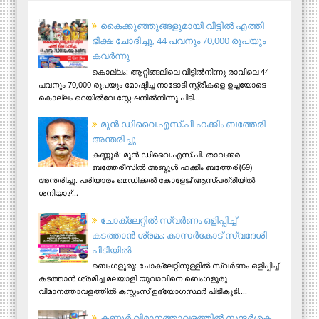
കൈക്കുഞ്ഞുങ്ങളുമായി വീട്ടിൽ എത്തി
ഭിക്ഷ ചോദിച്ചു, 44 പവനും 70,000 രൂപയും
കവർന്നു
കൊല്ലം: ആറ്റിങ്ങലിലെ വീട്ടിൽനിന്നു രാവിലെ 44
പവനും 70,000 രൂപയും മോഷ്ടിച്ച നാടോടി സ്ത്രീകളെ ഉച്ചയോടെ
കൊല്ലം റെയിൽവേ സ്റ്റേഷനിൽനിന്നു പിടി...
മുന്‍ ഡിവൈ.എസ്.പി ഹക്കിം ബത്തേരി
അന്തരിച്ചു
കണ്ണൂര്‍: മുന്‍ ഡിവൈ.എസ്.പി. താവക്കര
ബത്തേരീസില്‍ അബ്ദുള്‍ ഹക്കിം ബത്തേരി(69)
അന്തരിച്ചു. പരിയാരം മെഡിക്കല്‍ കോളേജ് ആസ്​പത്രിയില്‍
ശനിയാഴ്...
ചോക്ലേറ്റിൽ സ്വർണം ഒളിപ്പിച്ച്
കടത്താൻ ശ്രമം; കാസർകോട് സ്വദേശി
പിടിയില്‍
ബെംഗളൂരു: ചോക്ലേറ്റിനുള്ളിൽ സ്വർണം ഒളിപ്പിച്ച്
കടത്താൻ ശ്രമിച്ച മലയാളി യുവാവിനെ ബെംഗളൂരു
വിമാനത്താവളത്തിൽ കസ്റ്റംസ് ഉദ്യോഗസ്ഥർ പിടികൂടി....
ക​ണ്ണൂ​ർ വി​മാ​ന​ത്താ​വ​ള​ത്തി​ൽ സ​ന്ദ​ർ​ശ​ക