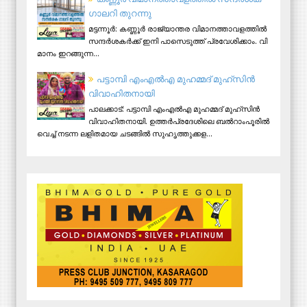
ഗാ​ല​റി തു​റ​ന്നു
മ​ട്ട​ന്നൂ​ർ: ക​ണ്ണൂ​ർ രാ​ജ്യാ​ന്ത​ര വി​മാ​ന​ത്താ​വ​ള​ത്തി​ൽ
സ​ന്ദ​ർ​ശ​ക​ർ​ക്ക് ഇ​നി പാ​സെ​ടു​ത്ത് പ്ര​വേ​ശി​ക്കാം. വി​
മാ​നം ഇ​റ​ങ്ങു​ന്ന...
പട്ടാമ്പി എംഎല്‍എ മുഹമ്മദ് മുഹ്‌സിന്‍
വിവാഹിതനായി
പാലക്കാട്: പട്ടാമ്പി എംഎല്‍എ മുഹമ്മദ് മുഹ്‌സിന്‍
വിവാഹിതനായി. ഉത്തര്‍പ്രദേശിലെ ബല്‍റാംപൂരില്‍
വെച്ച് നടന്ന ലളിതമായ ചടങ്ങില്‍ സുഹൃത്തുക്കള...