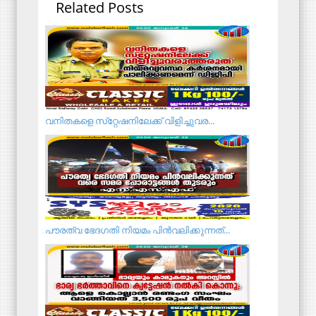
Related Posts
വനിതകളെ സ്‌റ്റേഷനിലേക്ക് വിളിച്ചുവര...
പൗരത്വ ഭേദഗതി നിയമം പിൻവലിക്കുന്നത്...